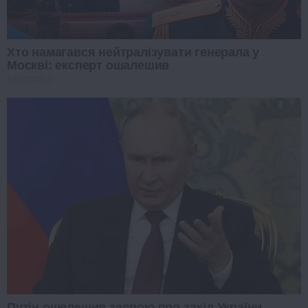
Хто намагався нейтралізувати генерала у
Москві: експерт ошалешив
PROZORO
Путін ошелешив заявою про захід України