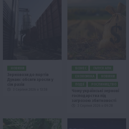
НОВИНИ
БІЗНЕС
ГАЛУЗІ АПК
Зерновози до портів
ЕКОНОМІКА
НОВИНИ
Дунаю: обсяги зросли у
сім разів
ПОДІЇ
РОСЛИНИЦТВО
3 Серпня 2026 о 13:58
Чому українські зернові
господарства під
загрозою збитковості
3 Серпня 2026 о 09:28