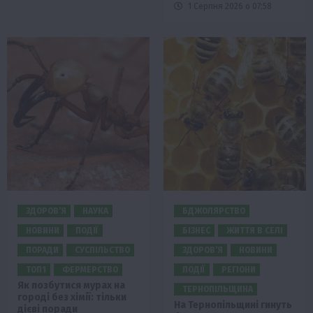
1 Серпня 2026 о 07:58
ЗДОРОВ’Я
НАУКА
БДЖОЛЯРСТВО
НОВИНИ
ПОДІЇ
БІЗНЕС
ЖИТТЯ В СЕЛІ
ПОРАДИ
СУСПІЛЬСТВО
ЗДОРОВ’Я
НОВИНИ
ТОП1
ФЕРМЕРСТВО
ПОДІЇ
РЕГІОНИ
Як позбутися мурах на
ТЕРНОПІЛЬЩИНА
городі без хімії: тільки
На Тернопільщині гинуть
дієві поради