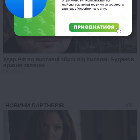
Удар РФ по виставці зброї під Києвом: Буданов
вразив заявою
PROZORO