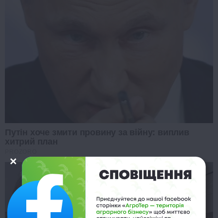
Путін хоче змити провину за війну: виплив
хитрий план
PROZORO