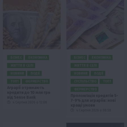
БІЗНЕС
ЕКОНОМІКА
БІЗНЕС
ЕКОНОМІКА
ЖИТТЯ В СЕЛІ
ЖИТТЯ В СЕЛІ
НОВИНИ
ПОДІЇ
НОВИНИ
ПОДІЇ
ТОП1
ФЕРМЕРСТВО
СУСПІЛЬСТВО
ТОП1
Аграрії отримають
ФЕРМЕРСТВО
кредити до 10 млн грн
Пролонгація кредитів 5-
від Sense Bank
7-9% для аграріїв: нові
4 Серпня 2026 о 12:08
кращі умови
4 Серпня 2026 о 08:58