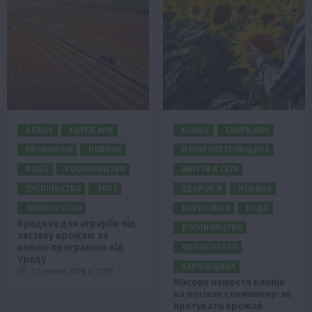
БІЗНЕС
ГАЛУЗІ АПК
БІЗНЕС
ГАЛУЗІ АПК
ЕКОНОМІКА
НОВИНИ
ДНІПРОПЕТРОВЩИНА
ПОДІЇ
РОСЛИНИЦТВО
ЖИТТЯ В СЕЛІ
СУСПІЛЬСТВО
ТОП1
ЗДОРОВ’Я
НОВИНИ
ФЕРМЕРСТВО
ПЕРЕРОБКА
ПОДІЇ
Кредити для аграріїв під
РОСЛИНИЦТВО
заставу врожаю за
новою програмою від
ФЕРМЕРСТВО
Уряду
ХАРКІВЩИНА
1 Серпня 2026 о 11:58
Масове нашестя клопів
на посівах соняшнику: як
врятувати врожай