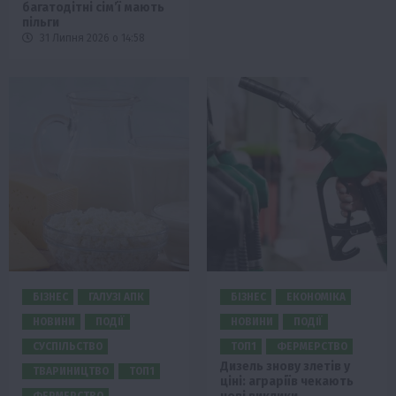
багатодітні сім’ї мають
пільги
31 Липня 2026 о 14:58
БІЗНЕС
ГАЛУЗІ АПК
БІЗНЕС
ЕКОНОМІКА
НОВИНИ
ПОДІЇ
НОВИНИ
ПОДІЇ
СУСПІЛЬСТВО
ТОП1
ФЕРМЕРСТВО
Дизель знову злетів у
ТВАРИНИЦТВО
ТОП1
ціні: аграріїв чекають
ФЕРМЕРСТВО