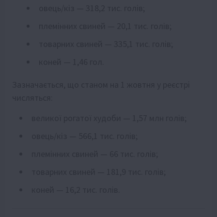
овець/кіз — 318,2 тис. голів;
племінних свиней — 20,1 тис. голів;
товарних свиней — 335,1 тис. голів;
коней — 1,46 гол.
Зазначається, що станом на 1 жовтня у реєстрі
числяться:
великої рогатої худоби — 1,57 млн голів;
овець/кіз — 566,1 тис. голів;
племінних свиней — 66 тис. голів;
товарних свиней — 181,9 тис. голів;
коней — 16,2 тис. голів.