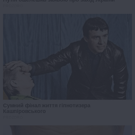
PROZORO
Сумний фінал життя гіпнотизера
Кашпіровського
PROZORO