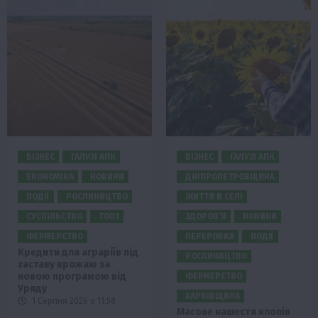
БІЗНЕС
ГАЛУЗІ АПК
БІЗНЕС
ГАЛУЗІ АПК
ЕКОНОМІКА
НОВИНИ
ДНІПРОПЕТРОВЩИНА
ПОДІЇ
РОСЛИНИЦТВО
ЖИТТЯ В СЕЛІ
СУСПІЛЬСТВО
ТОП1
ЗДОРОВ’Я
НОВИНИ
ФЕРМЕРСТВО
ПЕРЕРОБКА
ПОДІЇ
Кредити для аграріїв під
РОСЛИНИЦТВО
заставу врожаю за
новою програмою від
ФЕРМЕРСТВО
Уряду
ХАРКІВЩИНА
1 Серпня 2026 о 11:58
Масове нашестя клопів