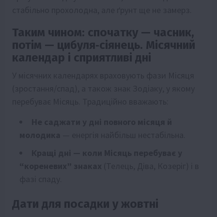
стабільно прохолодна, але ґрунт ще не замерз.
Таким чином: спочатку — часник,
потім — цибуля‑сіянець. Місячний
календар і сприятливі дні
У місячних календарях враховують фази Місяця
(зростання/спад), а також знак Зодіаку, у якому
перебуває Місяць. Традиційно вважають:
Не саджати у дні повного місяця й
молодика
— енергія найбільш нестабільна.
Кращі дні — коли Місяць перебуває у
“кореневих” знаках
(Телець, Діва, Козеріг) і в
фазі спаду.
Дати для посадки у жовтні