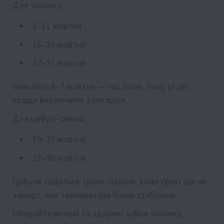
Для часнику:
8–11 жовтня
16–20 жовтня
22–27 жовтня
Уникайте 6–7 жовтня — час повні, тому ці дні
краще виключити з посадки.
Для цибулі‑сіянки:
19–25 жовтня
27–30 жовтня
Цибуля садиться трохи пізніше, коли ґрунт ще не
замерз, але температура більш стабільна.
Обирайте великі та здорові зубки часнику,