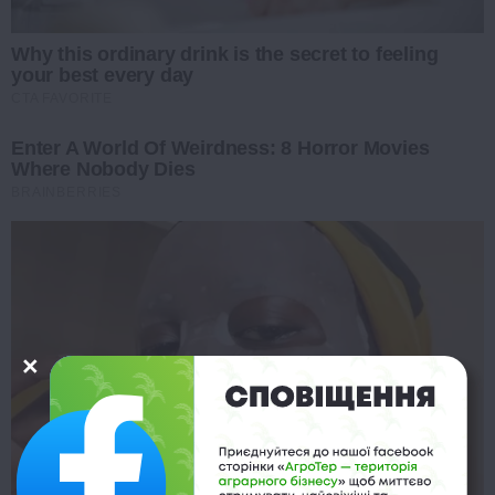
Why this ordinary drink is the secret to feeling
your best every day
CTA FAVORITE
Enter A World Of Weirdness: 8 Horror Movies
Where Nobody Dies
BRAINBERRIES