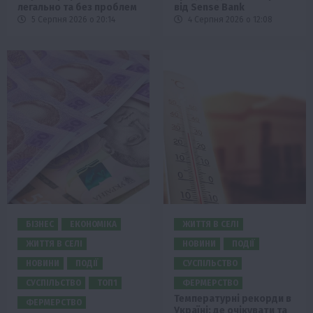
легально та без проблем
від Sense Bank
5 Серпня 2026 о 20:14
4 Серпня 2026 о 12:08
БІЗНЕС
ЕКОНОМІКА
ЖИТТЯ В СЕЛІ
ЖИТТЯ В СЕЛІ
НОВИНИ
ПОДІЇ
НОВИНИ
ПОДІЇ
СУСПІЛЬСТВО
СУСПІЛЬСТВО
ТОП1
ФЕРМЕРСТВО
Температурні рекорди в
ФЕРМЕРСТВО
Україні: де очікувати та