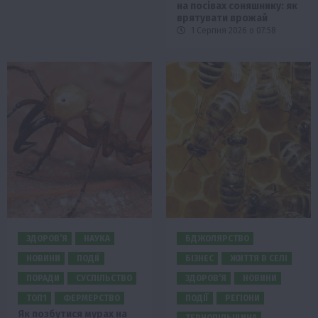
на посівах соняшнику: як
врятувати врожай
1 Серпня 2026 о 07:58
ЗДОРОВ’Я
НАУКА
БДЖОЛЯРСТВО
НОВИНИ
ПОДІЇ
БІЗНЕС
ЖИТТЯ В СЕЛІ
ПОРАДИ
СУСПІЛЬСТВО
ЗДОРОВ’Я
НОВИНИ
ТОП1
ФЕРМЕРСТВО
ПОДІЇ
РЕГІОНИ
Як позбутися мурах на