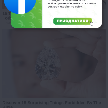
15 Things You Do Everyday That The Bible
Forbids: Are You Guilty?
BRAINBERRIES
Discover 15 Surprising Things Forbidden By The
Bible