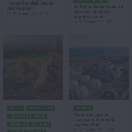
ТЕРНОПІЛЬЩИНА
городі без хімії: тільки
На Тернопільщині гинуть
дієві поради
бджоли: причина –
31 Липня 2026 о 21:40
обробка полів
31 Липня 2026 о 18:58
БІЗНЕС
ЖИТТЯ В СЕЛІ
НОВИНИ
Українські дрони
ЗДОРОВ’Я
ЛЮДИ
атакували зерновий
термінал РФ
НОВИНИ
ОФІЦІЙНО
31 Липня 2026 о 11:58