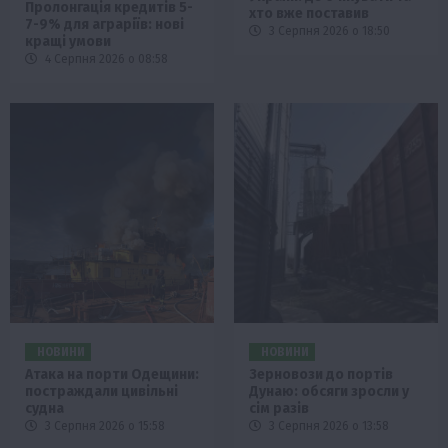
Пролонгація кредитів 5-
хто вже поставив
7-9% для аграріїв: нові
3 Серпня 2026 о 18:50
кращі умови
4 Серпня 2026 о 08:58
НОВИНИ
НОВИНИ
Атака на порти Одещини:
Зерновози до портів
постраждали цивільні
Дунаю: обсяги зросли у
судна
сім разів
3 Серпня 2026 о 15:58
3 Серпня 2026 о 13:58