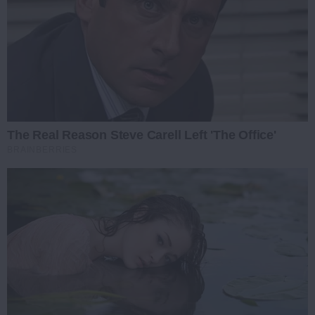
The Real Reason Steve Carell Left 'The Office'
BRAINBERRIES