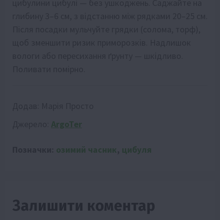
цибулини цибулі — без ушкоджень. Саджайте на
глибину 3–6 см, з відстанню між рядками 20–25 см.
Після посадки мульчуйте грядки (солома, торф),
щоб зменшити ризик приморозків. Надлишок
вологи або пересихання ґрунту — шкідливо.
Поливати помірно.
Додав:
Марія Просто
Джерело:
ArgoTer
Позначки:
озимий часник
,
цибуля
Залишити коментар