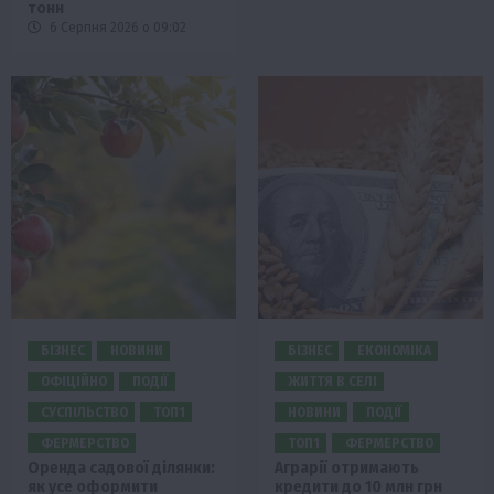
тонн
6 Серпня 2026 о 09:02
БІЗНЕС
НОВИНИ
БІЗНЕС
ЕКОНОМІКА
ОФІЦІЙНО
ПОДІЇ
ЖИТТЯ В СЕЛІ
СУСПІЛЬСТВО
ТОП1
НОВИНИ
ПОДІЇ
ФЕРМЕРСТВО
ТОП1
ФЕРМЕРСТВО
Оренда садової ділянки:
Аграрії отримають
як усе оформити
кредити до 10 млн грн