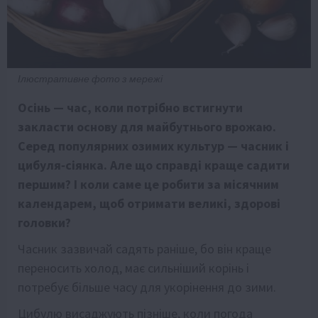
Ілюстративне фото з мережі
Осінь — час, коли потрібно встигнути
закласти основу для майбутнього врожаю.
Серед популярних озимих культур — часник і
цибуля‑сіянка. Але що справді краще садити
першим? І коли саме це робити за місячним
календарем, щоб отримати великі, здорові
головки?
Часник зазвичай садять раніше, бо він краще
переносить холод, має сильніший корінь і
потребує більше часу для укорінення до зими.
Цибулю висаджують пізніше, коли погода