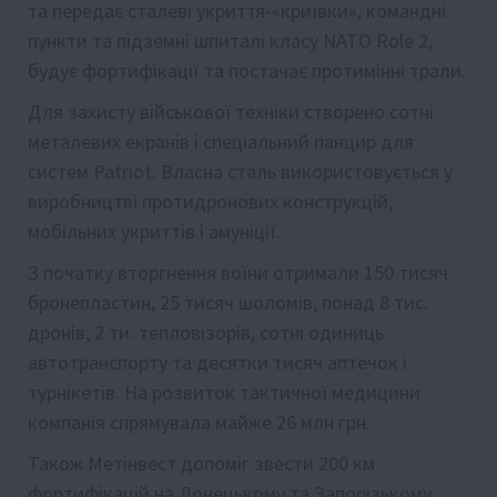
та передає сталеві укриття-«криївки», командні
пункти та підземні шпиталі класу NATO Role 2,
будує фортифікації та постачає протимінні трали.
Для захисту військової техніки створено сотні
металевих екранів і спеціальний панцир для
систем Patriot. Власна сталь використовується у
виробництві протидронових конструкцій,
мобільних укриттів і амуніції.
З початку вторгнення воїни отримали 150 тисяч
бронепластин, 25 тисяч шоломів, понад 8 тис.
дронів, 2 ти. тепловізорів, сотні одиниць
автотранспорту та десятки тисяч аптечок і
турнікетів. На розвиток тактичної медицини
компанія спрямувала майже 26 млн грн.
Також Метінвест допоміг звести 200 км
фортифікацій на Донецькому та Запорізькому