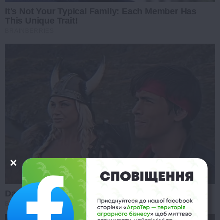
It's Not Your Typical Family: Each Member Has
This Unique Trait!
BRAINBERRIES
Dare To Watch: 6 Movies So Bad They're Good
BRAINBERRIES