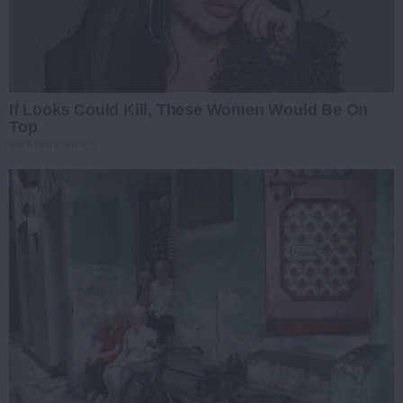
If Looks Could Kill, These Women Would Be On
Top
BRAINBERRIES