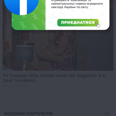
TV Couples Who Would Never Be Together: 9 Is
Just Too Weird
BRAINBERRIES