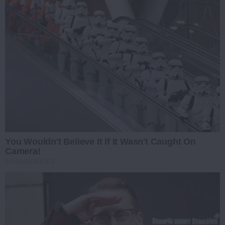
You Wouldn't Believe It If It Wasn't Caught On
Camera!
BRAINBERRIES