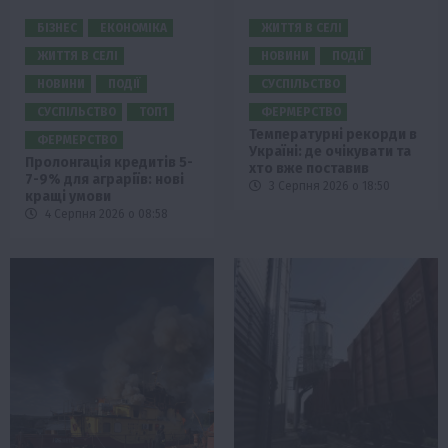
БІЗНЕС
ЕКОНОМІКА
ЖИТТЯ В СЕЛІ
ЖИТТЯ В СЕЛІ
НОВИНИ
ПОДІЇ
НОВИНИ
ПОДІЇ
СУСПІЛЬСТВО
СУСПІЛЬСТВО
ТОП1
ФЕРМЕРСТВО
Температурні рекорди в
ФЕРМЕРСТВО
Україні: де очікувати та
Пролонгація кредитів 5-
хто вже поставив
7-9% для аграріїв: нові
3 Серпня 2026 о 18:50
кращі умови
4 Серпня 2026 о 08:58