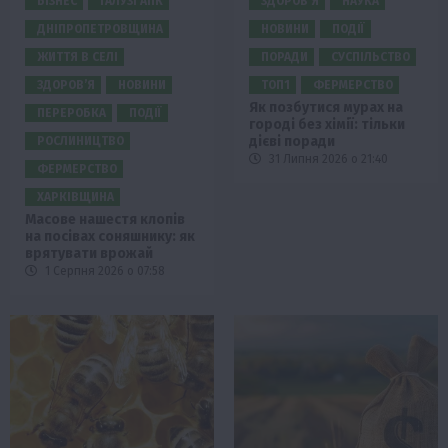
БІЗНЕС
ГАЛУЗІ АПК
ЗДОРОВ’Я
НАУКА
ДНІПРОПЕТРОВЩИНА
НОВИНИ
ПОДІЇ
ЖИТТЯ В СЕЛІ
ПОРАДИ
СУСПІЛЬСТВО
ЗДОРОВ’Я
НОВИНИ
ТОП1
ФЕРМЕРСТВО
Як позбутися мурах на
ПЕРЕРОБКА
ПОДІЇ
городі без хімії: тільки
дієві поради
РОСЛИНИЦТВО
31 Липня 2026 о 21:40
ФЕРМЕРСТВО
ХАРКІВЩИНА
Масове нашестя клопів
на посівах соняшнику: як
врятувати врожай
1 Серпня 2026 о 07:58