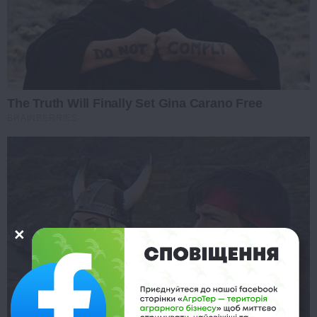
The Truth Will Finally Set Gina Carano Free
BRAINBERRIES