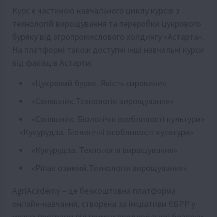
Курс є частиною навчального циклу курсів з
технологій вирощування та переробки цукрового
буряку від агропромислового холдингу «Астарта».
На платформі також доступні інші навчальні курси
від фахівців Астарти:
«Цукровий буряк. Якість сировини»
«Соняшник.Технологія вирощування»
«Соняшник. Біологічні особливості культури»
«Кукурудза. Біологічні особливості культури»
«Кукурудза. Технологія вирощування»
«Ріпак озимий.Технологія вирощування»
AgriAcademy – це безкоштовна платформа
онлайн-навчання, створена за ініціативи ЄБРР у
межах програми підтримки продовольчої безпеки