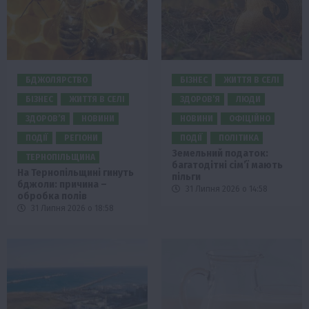
БДЖОЛЯРСТВО
БІЗНЕС
ЖИТТЯ В СЕЛІ
БІЗНЕС
ЖИТТЯ В СЕЛІ
ЗДОРОВ’Я
ЛЮДИ
ЗДОРОВ’Я
НОВИНИ
НОВИНИ
ОФІЦІЙНО
ПОДІЇ
РЕГІОНИ
ПОДІЇ
ПОЛІТИКА
Земельний податок:
ТЕРНОПІЛЬЩИНА
багатодітні сім’ї мають
На Тернопільщині гинуть
пільги
бджоли: причина –
31 Липня 2026 о 14:58
обробка полів
31 Липня 2026 о 18:58