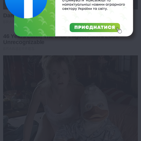
Dare To Watch: 6 Movies So Bad They're Good
BRAINBERRIES
46 Years Later, The Blue Lagoon Stars Look
Unrecognizable
BRAINBERRIES