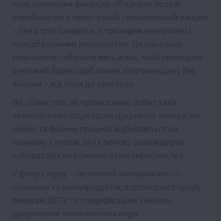
Курс допоможе фахівцям об’єднати поле й
виробництво в один чіткий технологічний ланцюг
– без втрат сахарози, з прозорим контролем і
передбачуваним результатом. Це унікальна
можливість побачити весь шлях, який проходить
цукровий буряк, щоб кожен кілограм цукру був
якісним – від поля до кристалу.
Ви дізнаєтесь: як організована робота всіх
технологічних підрозділів цукрового заводу; які
хімічні та фізичні процеси відбуваються на
кожному з етапів; яку ключову роль відіграє
лабораторія на кожному етапі виробництва.
У фокусі курсу – системний контроль якості:
сировини та напівпродуктів; відповідності цукру
вимогам ДСТУ та специфікаціям клієнтів;
дотримання технологічних норм.