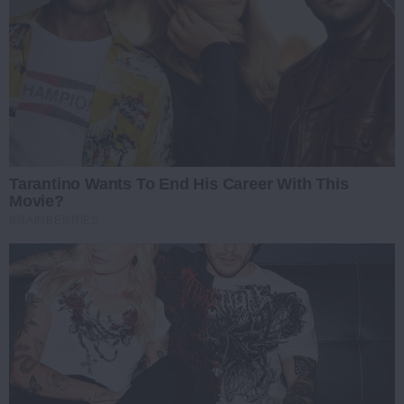
Tarantino Wants To End His Career With This
Movie?
BRAINBERRIES