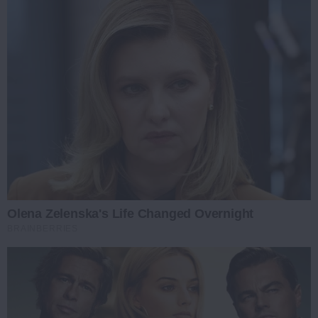
Olena Zelenska's Life Changed Overnight
BRAINBERRIES