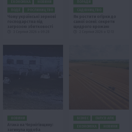
ЕКОНОМІКА
НОВИНИ
ПОРАДИ
ПОДІЇ
РОСЛИНИЦТВО
САДІВНИЦТВО
Чому українські зернові
Як ростити огірки до
господарства під
самої осені: секрети
загрозою збитковості
щедрого врожаю
3 Серпня 2026 о 09:28
2 Серпня 2026 о 12:13
НОВИНИ
БІЗНЕС
ГАЛУЗІ АПК
Атака на Чернігівщину:
ЕКОНОМІКА
НОВИНИ
загинула худоба