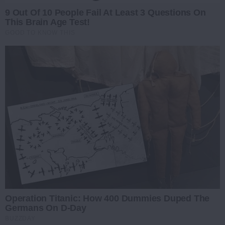
9 Out Of 10 People Fail At Least 3 Questions On
This Brain Age Test!
GOOD TO KNOW THIS
Operation Titanic: How 400 Dummies Duped The
Germans On D-Day
BUZZDAY