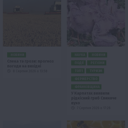
НОВИНИ
НАУКА
НОВИНИ
Спека та грози: прогноз
ПОДІЇ
РЕГІОНИ
погоди на вихідні
ТОП1
ТУРИЗМ
8 Серпня 2026 о 13:58
ФЕРМЕРСТВО
ФРАНКІВЩИНА
У Карпатах виявили
рідкісний гриб Свиняче
вухо
7 Серпня 2026 о 17:28