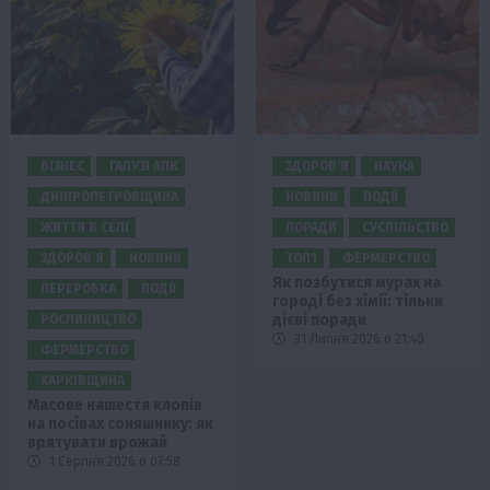
БІЗНЕС
ГАЛУЗІ АПК
ЗДОРОВ’Я
НАУКА
ДНІПРОПЕТРОВЩИНА
НОВИНИ
ПОДІЇ
ЖИТТЯ В СЕЛІ
ПОРАДИ
СУСПІЛЬСТВО
ЗДОРОВ’Я
НОВИНИ
ТОП1
ФЕРМЕРСТВО
Як позбутися мурах на
ПЕРЕРОБКА
ПОДІЇ
городі без хімії: тільки
дієві поради
РОСЛИНИЦТВО
31 Липня 2026 о 21:40
ФЕРМЕРСТВО
ХАРКІВЩИНА
Масове нашестя клопів
на посівах соняшнику: як
врятувати врожай
1 Серпня 2026 о 07:58