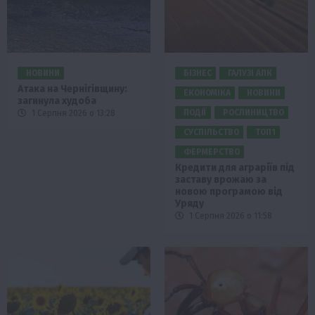
НОВИНИ
БІЗНЕС
ГАЛУЗІ АПК
Атака на Чернігівщину:
ЕКОНОМІКА
НОВИНИ
загинула худоба
ПОДІЇ
РОСЛИНИЦТВО
1 Серпня 2026 о 13:28
СУСПІЛЬСТВО
ТОП1
ФЕРМЕРСТВО
Кредити для аграріїв під
заставу врожаю за
новою програмою від
Уряду
1 Серпня 2026 о 11:58