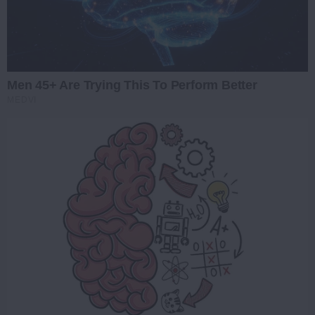
Men 45+ Are Trying This To Perform Better
MEDVI