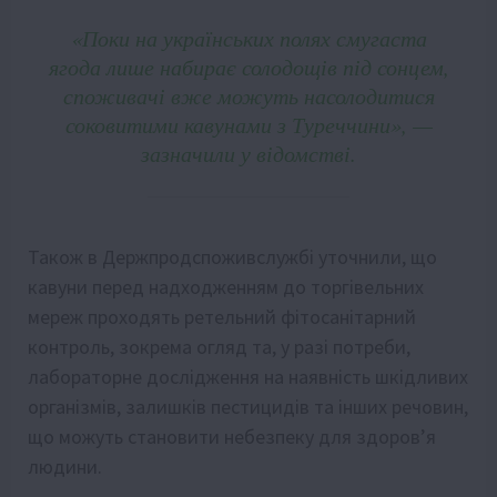
«Поки на українських полях смугаста
ягода лише набирає солодощів під сонцем,
споживачі вже можуть насолодитися
соковитими кавунами з Туреччини», —
зазначили у відомстві.
Також в Держпродспоживслужбі уточнили, що
кавуни перед надходженням до торгівельних
мереж проходять ретельний фітосанітарний
контроль, зокрема огляд та, у разі потреби,
лабораторне дослідження на наявність шкідливих
організмів, залишків пестицидів та інших речовин,
що можуть становити небезпеку для здоров’я
людини.