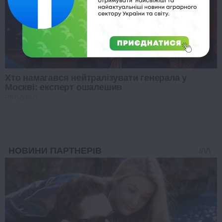
Хто намагався нейтралізувати генерала у
Москві: експерт ошалешив
PROZORO