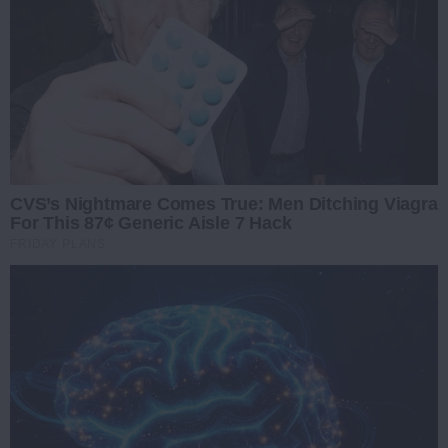
CVS’s Nightmare Comes True: Men Ditching Viagra
For This 87¢ Generic Aisle 7 Hack
FRIDAY PLANS