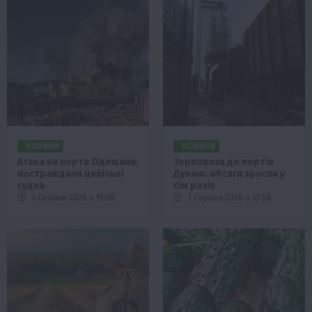
НОВИНИ
НОВИНИ
Атака на порти Одещини:
Зерновози до портів
постраждали цивільні
Дунаю: обсяги зросли у
судна
сім разів
3 Серпня 2026 о 15:58
3 Серпня 2026 о 13:58