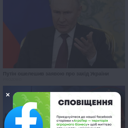
Путін ошелешив заявою про захід України
PROZORO