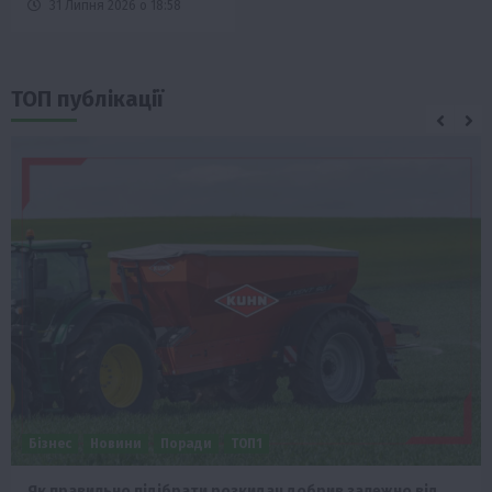
31 Липня 2026 о 18:58
ТОП публікації
Бізнес
Новини
Поради
ТОП1
Як правильно підібрати розкидач добрив залежно від