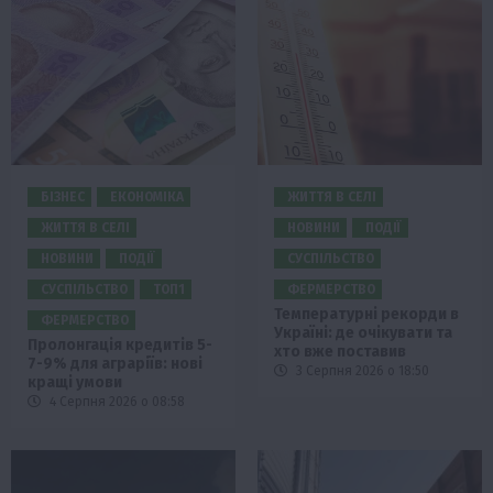
БІЗНЕС
ЕКОНОМІКА
ЖИТТЯ В СЕЛІ
ЖИТТЯ В СЕЛІ
НОВИНИ
ПОДІЇ
НОВИНИ
ПОДІЇ
СУСПІЛЬСТВО
СУСПІЛЬСТВО
ТОП1
ФЕРМЕРСТВО
Температурні рекорди в
ФЕРМЕРСТВО
Україні: де очікувати та
Пролонгація кредитів 5-
хто вже поставив
7-9% для аграріїв: нові
3 Серпня 2026 о 18:50
кращі умови
4 Серпня 2026 о 08:58