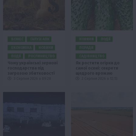
БІЗНЕС
ГАЛУЗІ АПК
НОВИНИ
ПОДІЇ
ЕКОНОМІКА
НОВИНИ
ПОРАДИ
ПОДІЇ
РОСЛИНИЦТВО
САДІВНИЦТВО
Чому українські зернові
Як ростити огірки до
господарства під
самої осені: секрети
загрозою збитковості
щедрого врожаю
3 Серпня 2026 о 09:28
2 Серпня 2026 о 12:13