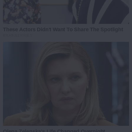
These Actors Didn't Want To Share The Spotlight
BRAINBERRIES
Olena Zelenska's Life Changed Overnight