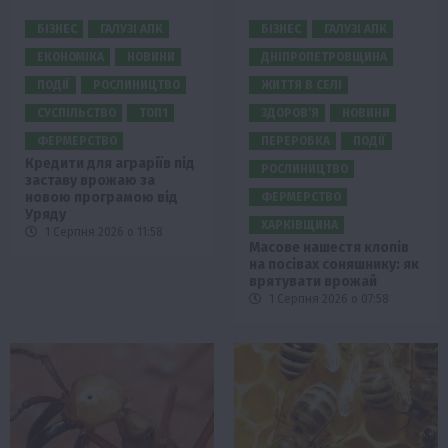
БІЗНЕС
ГАЛУЗІ АПК
БІЗНЕС
ГАЛУЗІ АПК
ЕКОНОМІКА
НОВИНИ
ДНІПРОПЕТРОВЩИНА
ПОДІЇ
РОСЛИНИЦТВО
ЖИТТЯ В СЕЛІ
СУСПІЛЬСТВО
ТОП1
ЗДОРОВ’Я
НОВИНИ
ФЕРМЕРСТВО
ПЕРЕРОБКА
ПОДІЇ
Кредити для аграріїв під
РОСЛИНИЦТВО
заставу врожаю за
новою програмою від
ФЕРМЕРСТВО
Уряду
ХАРКІВЩИНА
1 Серпня 2026 о 11:58
Масове нашестя клопів
на посівах соняшнику: як
врятувати врожай
1 Серпня 2026 о 07:58