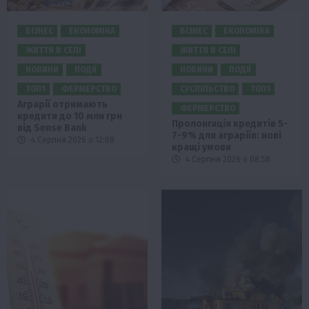
БІЗНЕС
ЕКОНОМІКА
БІЗНЕС
ЕКОНОМІКА
ЖИТТЯ В СЕЛІ
ЖИТТЯ В СЕЛІ
НОВИНИ
ПОДІЇ
НОВИНИ
ПОДІЇ
ТОП1
ФЕРМЕРСТВО
СУСПІЛЬСТВО
ТОП1
Аграрії отримають
ФЕРМЕРСТВО
кредити до 10 млн грн
Пролонгація кредитів 5-
від Sense Bank
7-9% для аграріїв: нові
4 Серпня 2026 о 12:08
кращі умови
4 Серпня 2026 о 08:58