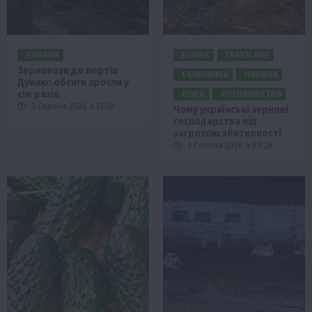
НОВИНИ
БІЗНЕС
ГАЛУЗІ АПК
Зерновози до портів
ЕКОНОМІКА
НОВИНИ
Дунаю: обсяги зросли у
сім разів
ПОДІЇ
РОСЛИНИЦТВО
3 Серпня 2026 о 13:58
Чому українські зернові
господарства під
загрозою збитковості
3 Серпня 2026 о 09:28