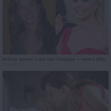
Britney Spears' Look Has Changed — Here's Why
BRAINBERRIES