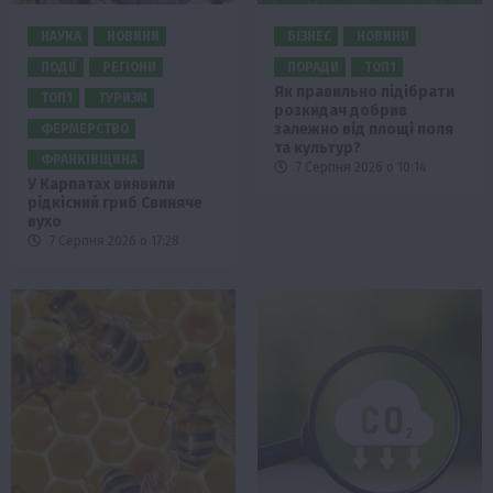
НАУКА
НОВИНИ
БІЗНЕС
НОВИНИ
ПОДІЇ
РЕГІОНИ
ПОРАДИ
ТОП1
Як правильно підібрати
ТОП1
ТУРИЗМ
розкидач добрив
залежно від площі поля
ФЕРМЕРСТВО
та культур?
ФРАНКІВЩИНА
7 Серпня 2026 о 10:14
У Карпатах виявили
рідкісний гриб Свиняче
вухо
7 Серпня 2026 о 17:28