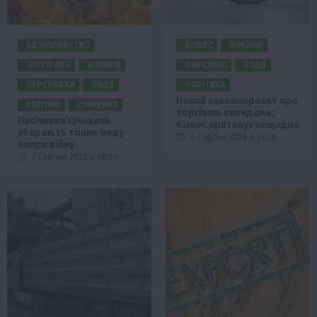
БДЖОЛЯРСТВО
БІЗНЕС
НОВИНИ
ГАЛУЗІ АПК
НОВИНИ
ОФІЦІЙНО
ПОДІЇ
ПЕРЕРОБКА
ПОДІЇ
ПОЛІТИКА
Новий законопроєкт про
РЕГІОНИ
СУМЩИНА
торгівлю викидами:
Пасічники Сумщини
бізнес критикує нещадно
збирають тонни меду
6 Серпня 2026 о 21:28
попри війну
7 Серпня 2026 о 08:58