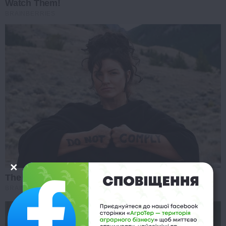
Watch Them!
BRAINBERRIES
The Truth Will Finally Set Gina Carano Free
BRAINBERRIES