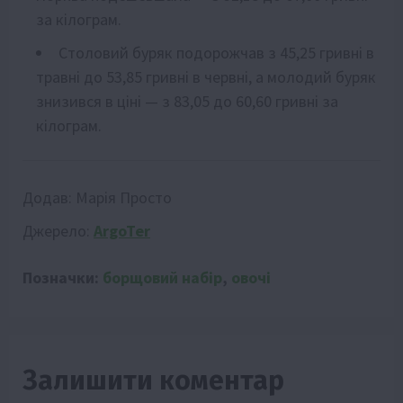
за кілограм.
Столовий буряк подорожчав з 45,25 гривні в
травні до 53,85 гривні в червні, а молодий буряк
знизився в ціні — з 83,05 до 60,60 гривні за
кілограм.
Додав:
Марія Просто
Джерело:
ArgoTer
Позначки:
борщовий набір
,
овочі
Залишити коментар