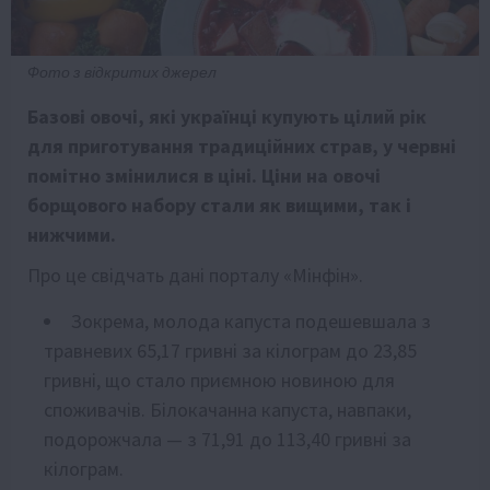
Фото з відкритих джерел
Базові овочі, які українці купують цілий рік
для приготування традиційних страв, у червні
помітно змінилися в ціні. Ціни на овочі
борщового набору стали як вищими, так і
нижчими.
Про це свідчать дані порталу «Мінфін».
Зокрема, молода капуста подешевшала з
травневих 65,17 гривні за кілограм до 23,85
гривні, що стало приємною новиною для
споживачів. Білокачанна капуста, навпаки,
подорожчала — з 71,91 до 113,40 гривні за
кілограм.