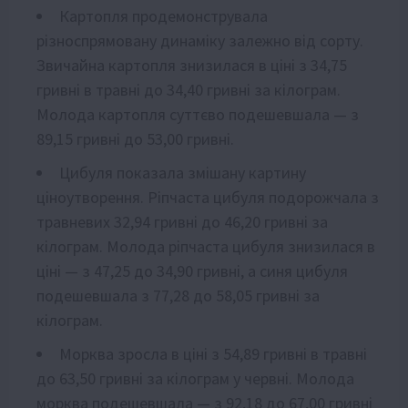
Картопля продемонструвала
різноспрямовану динаміку залежно від сорту.
Звичайна картопля знизилася в ціні з 34,75
гривні в травні до 34,40 гривні за кілограм.
Молода картопля суттєво подешевшала — з
89,15 гривні до 53,00 гривні.
Цибуля показала змішану картину
ціноутворення. Ріпчаста цибуля подорожчала з
травневих 32,94 гривні до 46,20 гривні за
кілограм. Молода ріпчаста цибуля знизилася в
ціні — з 47,25 до 34,90 гривні, а синя цибуля
подешевшала з 77,28 до 58,05 гривні за
кілограм.
Морква зросла в ціні з 54,89 гривні в травні
до 63,50 гривні за кілограм у червні. Молода
морква подешевшала — з 92,18 до 67,00 гривні