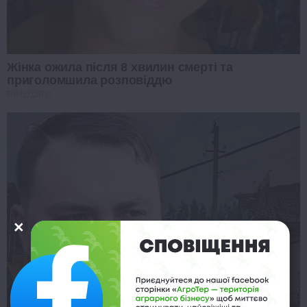
Жінка ожила після 8 хвилин смерті та
приголомшила розповіддю
PROZORO