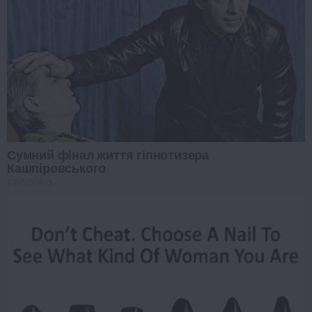
Сумний фінал життя гіпнотизера
Кашпіровського
PROZORO