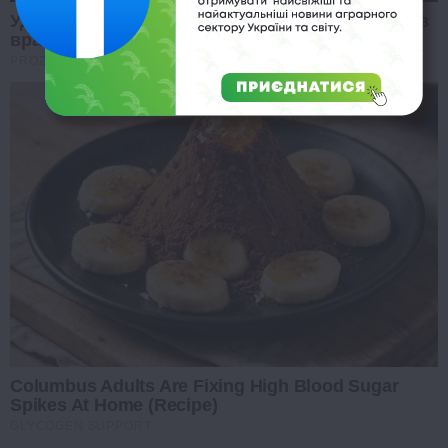
Удар РФ по виставці зброї під Києвом: Буданов
вразив заявою
PROZORO
Columbus Adults Are Fixing High Blood Sugar
Spikes At Home (Recipe)
GLYCOGEN SUPPORT