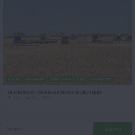
Бізнес
Економіка
Життя в селі
Новини
Події
ТОП1
Фермерство
Аграрії отримають кредити до 10 млн грн від Sense Bank
4 Серпня 2026 о 12:08
Пошук: