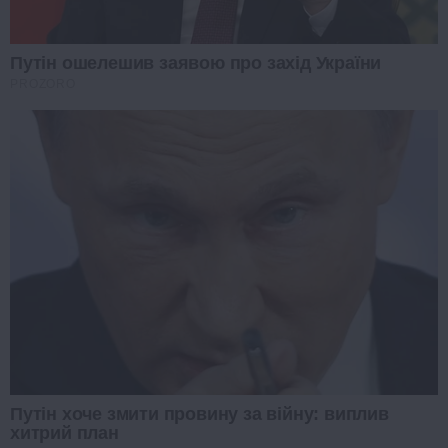
Путін ошелешив заявою про захід України
PROZORO
Путін хоче змити провину за війну: виплив
хитрий план