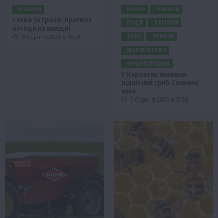
НОВИНИ
НАУКА
НОВИНИ
Спека та грози: прогноз
ПОДІЇ
РЕГІОНИ
погоди на вихідні
ТОП1
ТУРИЗМ
8 Серпня 2026 о 13:58
ФЕРМЕРСТВО
ФРАНКІВЩИНА
У Карпатах виявили
рідкісний гриб Свиняче
вухо
7 Серпня 2026 о 17:28