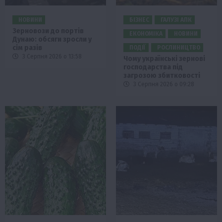
НОВИНИ
БІЗНЕС
ГАЛУЗІ АПК
Зерновози до портів
ЕКОНОМІКА
НОВИНИ
Дунаю: обсяги зросли у
сім разів
ПОДІЇ
РОСЛИНИЦТВО
3 Серпня 2026 о 13:58
Чому українські зернові
господарства під
загрозою збитковості
3 Серпня 2026 о 09:28