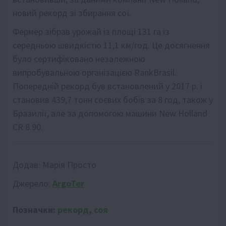
новий рекорд зі збирання сої.
Фермер зібрав урожай із площі 131 га із
середньою швидкістю 11,1 км/год. Це досягнення
було сертифіковано незалежною
випробувальною організацією RankBrasil.
Попередній рекорд був встановлений у 2017 р. і
становив 439,7 тонн соєвих бобів за 8 год, також у
Бразилії, але за допомогою машини New Holland
CR 8.90.
Додав:
Марія Просто
Джерело:
ArgoTer
Позначки:
рекорд
,
соя