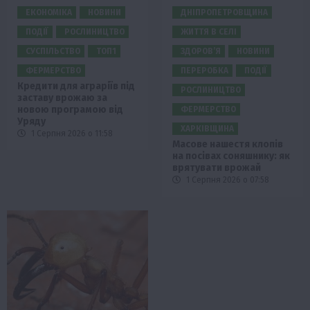
ЕКОНОМІКА
НОВИНИ
ДНІПРОПЕТРОВЩИНА
ПОДІЇ
РОСЛИНИЦТВО
ЖИТТЯ В СЕЛІ
СУСПІЛЬСТВО
ТОП1
ЗДОРОВ’Я
НОВИНИ
ФЕРМЕРСТВО
ПЕРЕРОБКА
ПОДІЇ
Кредити для аграріїв під
РОСЛИНИЦТВО
заставу врожаю за
новою програмою від
ФЕРМЕРСТВО
Уряду
ХАРКІВЩИНА
1 Серпня 2026 о 11:58
Масове нашестя клопів
на посівах соняшнику: як
врятувати врожай
1 Серпня 2026 о 07:58