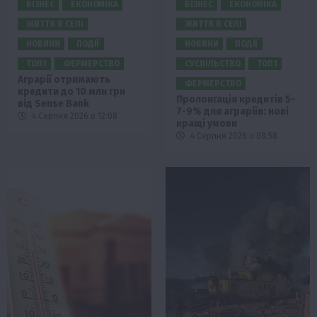
БІЗНЕС
ЕКОНОМІКА
БІЗНЕС
ЕКОНОМІКА
ЖИТТЯ В СЕЛІ
ЖИТТЯ В СЕЛІ
НОВИНИ
ПОДІЇ
НОВИНИ
ПОДІЇ
ТОП1
ФЕРМЕРСТВО
СУСПІЛЬСТВО
ТОП1
Аграрії отримають
ФЕРМЕРСТВО
кредити до 10 млн грн
Пролонгація кредитів 5-
від Sense Bank
7-9% для аграріїв: нові
4 Серпня 2026 о 12:08
кращі умови
4 Серпня 2026 о 08:58