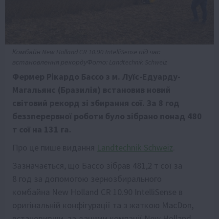
Комбайн New Holland CR 10.90 IntelliSense під час
встановлення рекордуФото: Landtechnik Schweiz
Фермер Рікардо Бассо з м. Луїс-Едуарду-
Магальянс (Бразилія) встановив новий
світовий рекорд зі збирання сої. За 8 год
беззперервної роботи було зібрано понад 480
т сої на 131 га.
Про це пише видання
Landtechnik Schweiz
.
Зазначається, що Бассо зібрав 481,2 т сої за
8 год за допомогою зернозбирального
комбайна New Holland CR 10.90 IntelliSense в
оригінальній конфігурації та з жаткою MacDon,
встановивши, за даними компанії New Holland,