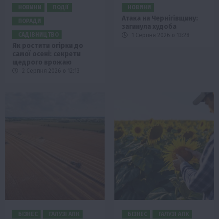
НОВИНИ
ПОДІЇ
НОВИНИ
Атака на Чернігівщину:
ПОРАДИ
загинула худоба
САДІВНИЦТВО
1 Серпня 2026 о 13:28
Як ростити огірки до
самої осені: секрети
щедрого врожаю
2 Серпня 2026 о 12:13
БІЗНЕС
ГАЛУЗІ АПК
БІЗНЕС
ГАЛУЗІ АПК