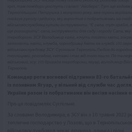
тероборони ЗСУ Місяць тому посіяли редиску, розповів боєць: 
кріп, там помідори ростуть і салат "Айсберг". Тут ще вздовж р
Тернопільщині. Петрушка з минулого року, вже трохи вирізали,
показує руколу і редиску, яку виростив з побратимами на сході
військовослужбовці купили інструменти. "Є сапа, тут граблі,
ще розширити". сапа, інструменти для саду і городу Сапа, яку
тероборони ЗСУ Володимир каже, хочуть посіяти квіти, зокрема
зеленіють. квіти, клумба, чорнобривці Квіти на клумбі. 105 ок
військовослужбовці ЗСУ. Суспільне Тернопіль Любов до городни
теплицями, розсадою, квітами і так від того пішло. По телеф
військовий, зсу, 105 бригада тероборони, ягуар, володимир Ві
Тернопіль
Командир роти вогневої підтримки 83-го батальй
із позивним Ягуар, у вільний від служби час догл
України разом із побратимами він висіяв насіння ово
Про це повідомляє
Суспільне
.
За словами Володимира, в ЗСУ він з 10 травня 2022 р
тепличне господарство у Лозові, що в Тернопільсько
військовослужбовця чекає дружина, донька і рідні.