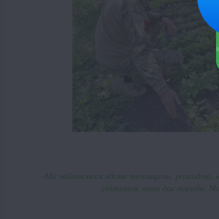
«Ми займаємося вдома теплицями, розсадою, к
спілкуюся, вона дає поради. М