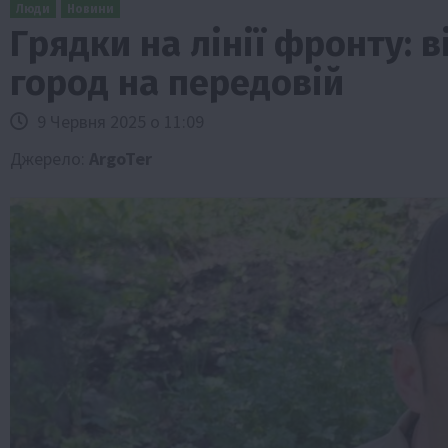
Люди
Новини
Грядки на лінії фронту: 
город на передовій
9 Червня 2025 о 11:09
Джерело:
ArgoTer
Бізнес
Галузі АПК
Економіка
Новини
Под
Рослиництво
Суспільство
ТОП1
Фермерст
Кредити для аграріїв під заставу вро
новою програмою від Уряду
1 Серпня 2026 о 11:58