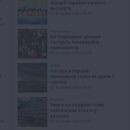
ас
Аграрії України: загроза
експорту
6 Серпня 2026 о 19:28
,
емо
Черкащина
На Черкащині доярки
тестують інноваційні
екзоскелети
6 Серпня 2026 о 18:59
Події
Погода в Україні:
р
аномальна спека та грози 7
серпня
6 Серпня 2026 о 18:29
Новини
Черги на кордоні: чому
вантажівки стоять у
заторах
на
6 Серпня 2026 о 17:58