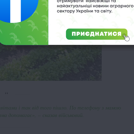
вітами і так від того пішло. По телефону з мамою
ама допомагає», – сказав військовий.