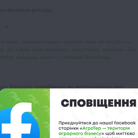
ніше висадили розсаду.
ід війни, займаюся нашим городом, який ми посадили з
ки. Це з дому мама передала – баклажани, помідори. Тут
урудза, цибулька, горох», – розповів Володимир.
олу. Волошки, чорнобривці, які висіяли раніше, вже
ть пакетиками з насіння. Для того, аби доглядати за
юбов до городництва у нього від мами.