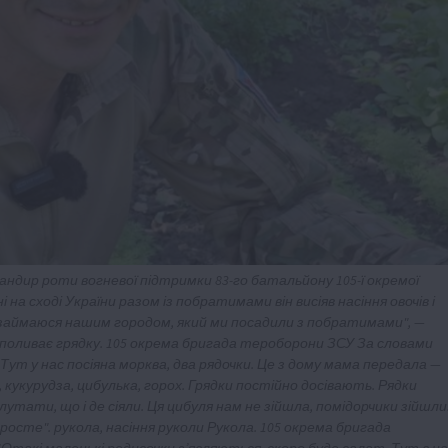
мандир роти вогневої підтримки 83-го батальйону 105-ї окремої
а сході України разом із побратимами він висіяв насіння овочів і
ни, займаюся нашим городом, який ми посадили з побратимами", —
 поливає грядку. 105 окрема бригада тероборони ЗСУ За словами
 "Тут у нас посіяна морква, два рядочки. Це з дому мама передала —
 кукурудза, цибулька, горох. Грядки постійно досівають. Рядки
тати, що і де сіяли. Ця цибуля нам не зійшла, помідорчики зійшли
 росте". рукола, насіння руколи Рукола. 105 окрема бригада