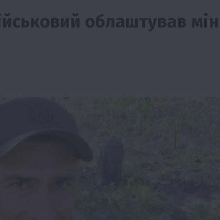
військовий облаштував мін
ії
Бізнес
Новини
Офіційно
Події
Суспільство
во
ТОП1
Фермерство
жаю за
Оренда садової ділянки: як усе оформити
легально та без проблем
5 Серпня 2026 о 20:14