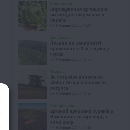
Вінниччина
Вирощування артишоків:
чи вигідно фермерам в
Україні
6 Серпня 2026 о 17:28
Закарпаття
Лохина на Закарпатті:
врожайність 3 кг з куща у
горах
6 Серпня 2026 о 16:58
Технології
Як Cropwise допомагає
Alebor Group економити
ресурси
6 Серпня 2026 о 16:28
Рослиництво
Врожай цукрових буряків у
Німеччині: антирекорд з
1990 року
6 Серпня 2026 о 15:58