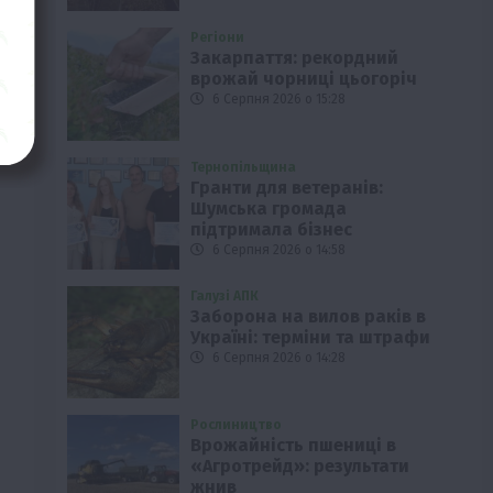
Регіони
Закарпаття: рекордний
врожай чорниці цьогоріч
6 Серпня 2026 о 15:28
Тернопільщина
Гранти для ветеранів:
Шумська громада
підтримала бізнес
6 Серпня 2026 о 14:58
Галузі АПК
Заборона на вилов раків в
Україні: терміни та штрафи
6 Серпня 2026 о 14:28
Рослиництво
Врожайність пшениці в
«Агротрейд»: результати
жнив