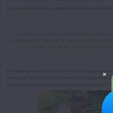
За словами військового, навесні висіяли насіння, піз
«Коли маю вільний час, хочу трошки відпочити в
побратимами. Тут у нас посіяна морква, два рядоч
базилік у нас росте. Гострий перець, кук
Володимир каже, хочуть посіяти квіти, зокрема, маті
зеленіють. Грядки постійно досівають. Рядки познача
грядками, військовослужбовці купили інструменти. Л