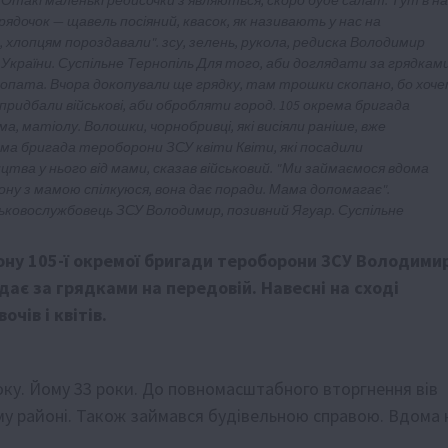
"Отакі маленькі редисочки з’являються, скоро буде салат. Тут в н
ядочок — щавель посіяний, квасок, як називають у нас на
 хлопцям пороздавали". зсу, зелень, рукола, редиска Володимир
 України. Суспільне Тернопіль Для того, аби доглядати за грядками
 лопата. Вчора докопували ще грядку, там трошки скопано, бо хоч
 придбали військові, аби обробляти город. 105 окрема бригада
, матіолу. Волошки, чорнобривці, які висіяли раніше, вже
рема бригада тероборони ЗСУ квіти Квіти, які посадили
цтва у нього від мами, сказав військовий. "Ми займаємося вдома
ону з мамою спілкуюся, вона дає поради. Мама допомагає".
йськовослужбовець ЗСУ Володимир, позивний Ягуар. Суспільне
ону 105-ї окремої бригади тероборони ЗСУ Володими
ядає за грядками на передовій. Навесні на сході
чів і квітів.
оку. Йому 33 роки. До повномасштабного вторгнення вів
му районі. Також займався будівельною справою. Вдома 