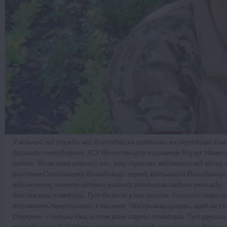
У вільний від служби час доглядає за грядками на передовій ко
бригади тероборони ЗСУ Володимир із позивним Ягуар. Навесні н
квітів. "Коли маю вільний час, хочу трошки відпочити від вій
розповів Суспільному Володимир. город, військовий Володимир
військового, навесні висіяли насіння, пізніше висадили розсаду:
баклажани, помідори. Тут базилік у нас росте. Гострий перець,
позначать пакетиками з насіння: "Ми промаркували, щоб не сплу
Огірочки — тільки два, а там різні сорти помідорів. Тут рукола