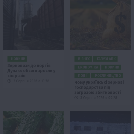
НОВИНИ
БІЗНЕС
ГАЛУЗІ АПК
Зерновози до портів
ЕКОНОМІКА
НОВИНИ
Дунаю: обсяги зросли у
сім разів
ПОДІЇ
РОСЛИНИЦТВО
3 Серпня 2026 о 13:58
Чому українські зернові
господарства під
загрозою збитковості
3 Серпня 2026 о 09:28