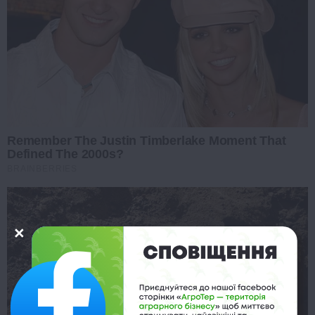
Remember The Justin Timberlake Moment That
Defined The 2000s?
BRAINBERRIES