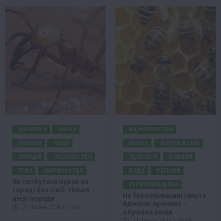
ЗДОРОВ’Я
НАУКА
БДЖОЛЯРСТВО
НОВИНИ
ПОДІЇ
БІЗНЕС
ЖИТТЯ В СЕЛІ
ПОРАДИ
СУСПІЛЬСТВО
ЗДОРОВ’Я
НОВИНИ
ТОП1
ФЕРМЕРСТВО
ПОДІЇ
РЕГІОНИ
Як позбутися мурах на
ТЕРНОПІЛЬЩИНА
городі без хімії: тільки
На Тернопільщині гинуть
дієві поради
бджоли: причина –
31 Липня 2026 о 21:40
обробка полів
31 Липня 2026 о 18:58