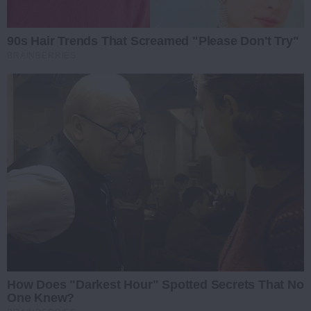
90s Hair Trends That Screamed "Please Don't Try"
BRAINBERRIES
How Does "Darkest Hour" Spotted Secrets That No
One Knew?