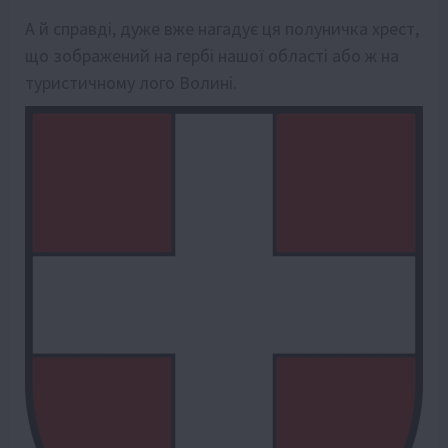
А й справді, дуже вже нагадує ця полуничка хрест,
що зображений на гербі нашої області або ж на
туристичному лого Волині.