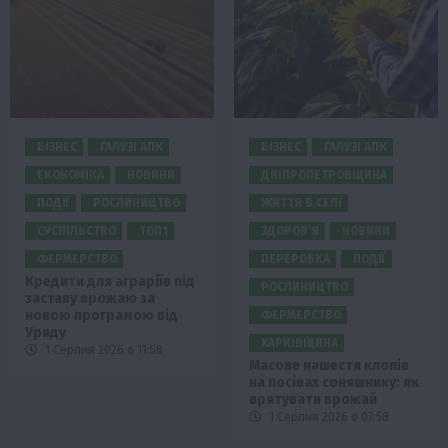
БІЗНЕС
ГАЛУЗІ АПК
БІЗНЕС
ГАЛУЗІ АПК
ЕКОНОМІКА
НОВИНИ
ДНІПРОПЕТРОВЩИНА
ПОДІЇ
РОСЛИНИЦТВО
ЖИТТЯ В СЕЛІ
СУСПІЛЬСТВО
ТОП1
ЗДОРОВ’Я
НОВИНИ
ФЕРМЕРСТВО
ПЕРЕРОБКА
ПОДІЇ
Кредити для аграріїв під
РОСЛИНИЦТВО
заставу врожаю за
новою програмою від
ФЕРМЕРСТВО
Уряду
ХАРКІВЩИНА
1 Серпня 2026 о 11:58
Масове нашестя клопів
на посівах соняшнику: як
врятувати врожай
1 Серпня 2026 о 07:58