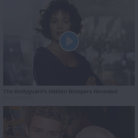
The Bodyguard's Hidden Bloopers Revealed
BRAINBERRIES