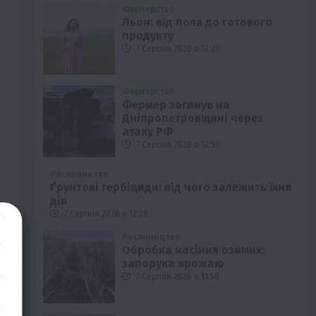
Фермерство
Льон: від поля до готового
продукту
7 Серпня 2026 о 13:28
Фермерство
Фермер загинув на
Дніпропетровщині через
атаку РФ
7 Серпня 2026 о 12:58
Рослиництво
Ґрунтові гербіциди: від чого залежить їхня
дія
7 Серпня 2026 о 12:28
Рослиництво
Обробка насіння озимих:
запорука врожаю
7 Серпня 2026 о 11:58