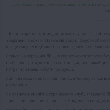
того, деякі сорти яблук вже мають обмежену проп
ск
Ще одна причина, чому дорожчають українські яблука
зберігання врожаю. Майже пів року ці фрукти зберіга
все це сукупно відбивається на ціні, зазначив Максим
Станом на зараз, найбільше скоротилися запаси яблу
пов’язано з тим, що через погодні умови врожай цих 
потрапили менші обсяги продукції.
Аби підтримати внутрішній ринок, в Україну також і
невеликим.
Як зазначив аналітик Українського клубу аграрного бі
липні з появою нового врожаю. Утім, через холодну 
Максим Гопка каже, що в деяких областях через замо