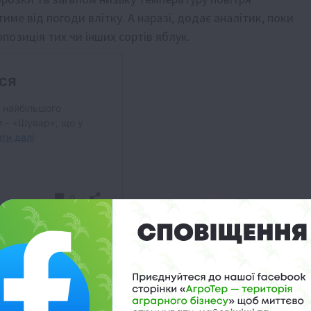
е від погоди влітку. А наразі, додає аналітик, поки
позиція тих чи інших сортів яблук.