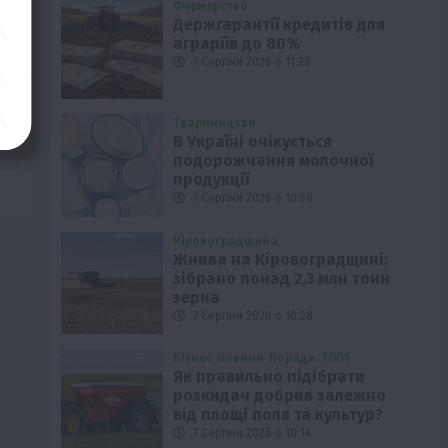
Фермерство
Держгарантії кредитів для
аграріїв до 80%
7 Серпня 2026 о 11:28
Твариництво
В Україні очікується
подорожчання молочної
продукції
7 Серпня 2026 о 10:58
Кіровоградщина
Жнива на Кіровоградщині:
зібрано понад 2,3 млн тонн
зерна
7 Серпня 2026 о 10:28
Бізнес
Новини
Поради
ТОП1
Як правильно підібрати
розкидач добрив залежно
від площі поля та культур?
7 Серпня 2026 о 10:14