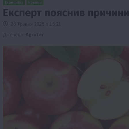
Економіка
Новини
Експерт пояснив причини
28 Травня 2025 о 15:21
Джерело:
AgroTer
Бізнес
Економіка
Життя в селі
Новини
Суспільство
ТОП1
Фермерство
Пролонгація кредитів 5-7-9% для агра
нові кращі умови
4 Серпня 2026 о 08:58