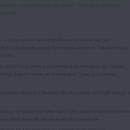
озицію, хоча дефіциту ще немає. Тому ціна зростає», —
азав він.
 — це витрати, яких виробники зазнали під час
лися у сховищах, на це були певні витрати. Таким чином,
 Гопка.
к сорту Гала, який є основним для експорту. Це також
яблук був не таким, як очікувався. Тому до сховищ
мпортують яблука з Польщі або Молдови. Але цей імпорт 
знесу, ситуація з цінами на яблука зміниться орієнтовно 
весну їхній врожай також може бути меншим.
розки та загалом низьку температуру повітря