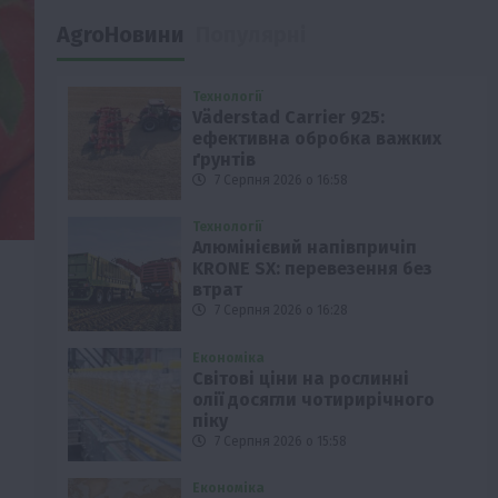
AgroНовини
Популярні
Технології
Väderstad Carrier 925:
ефективна обробка важких
ґрунтів
7 Серпня 2026 о 16:58
Технології
Алюмінієвий напівпричіп
KRONE SX: перевезення без
втрат
7 Серпня 2026 о 16:28
Економіка
Світові ціни на рослинні
олії досягли чотирирічного
піку
7 Серпня 2026 о 15:58
Економіка