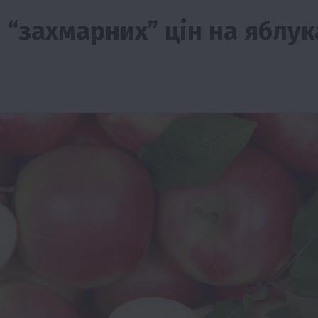
 “захмарних” цін на яблук
Події
Бізнес
Новини
Поради
ТОП1
ріїв:
Як правильно підібрати розкидач добрив
залежно від площі поля та культур?
7 Серпня 2026 о 10:14