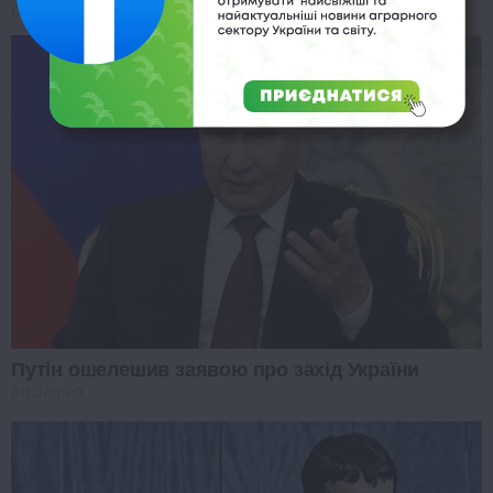
GLYCOGEN SUPPORT
Путін ошелешив заявою про захід України
PROZORO