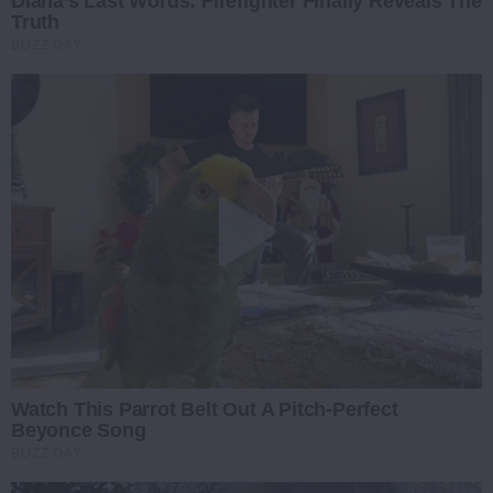
Diana’s Last Words: Firefighter Finally Reveals The
Truth
BUZZ DAY
Watch This Parrot Belt Out A Pitch-Perfect
Beyonce Song
BUZZ DAY