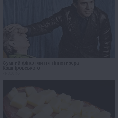
Сумний фінал життя гіпнотизера
Кашпіровського
PROZORO