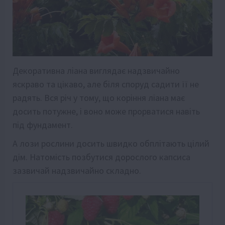
Декоративна ліана виглядає надзвичайно
яскраво та цікаво, але біля споруд садити її не
радять. Вся річ у тому, що коріння ліана має
досить потужне, і воно може прорватися навіть
під фундамент.
А лози рослини досить швидко обплітають цілий
дім. Натомість позбутися дорослого капсиса
зазвичай надзвичайно складно.