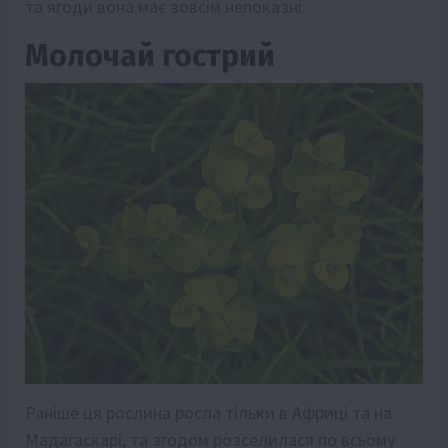
та ягоди вона має зовсім непоказні.
Молочай гострий
Раніше ця рослина росла тільки в Африці та на
Мадагаскарі, та згодом розселилася по всьому