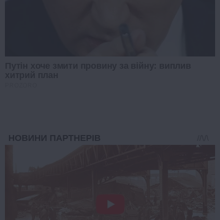
Путін хоче змити провину за війну: виплив
хитрий план
PROZORO