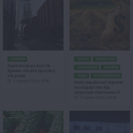
НОВИНИ
БІЗНЕС
ГАЛУЗІ АПК
Зерновози до портів
ЕКОНОМІКА
НОВИНИ
Дунаю: обсяги зросли у
сім разів
ПОДІЇ
РОСЛИНИЦТВО
3 Серпня 2026 о 13:58
Чому українські зернові
господарства під
загрозою збитковості
3 Серпня 2026 о 09:28