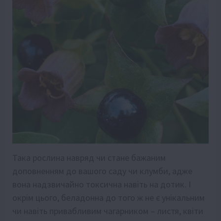
Така рослина навряд чи стане бажаним
доповненням до вашого саду чи клумби, адже
вона надзвичайно токсична навіть на дотик. І
окрім цього, беладонна до того ж не є унікальним
чи навіть привабливим чагарником – листя, квіти