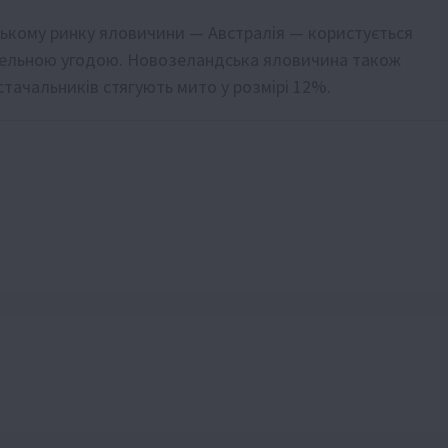
ькому ринку яловичини — Австралія — користується
вельною угодою. Новозеландська яловичина також
стачальників стягують мито у розмірі 12%.