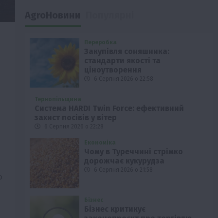
AgroНовини
Популярні
Переробка
Закупівля соняшника:
стандарти якості та
ціноутворення
6 Серпня 2026 о 22:58
Тернопільщина
Система HARDI Twin Force: ефективний
захист посівів у вітер
6 Серпня 2026 о 22:28
Економіка
Чому в Туреччині стрімко
дорожчає кукурудза
6 Серпня 2026 о 21:58
о
Бізнес
Бізнес критикує