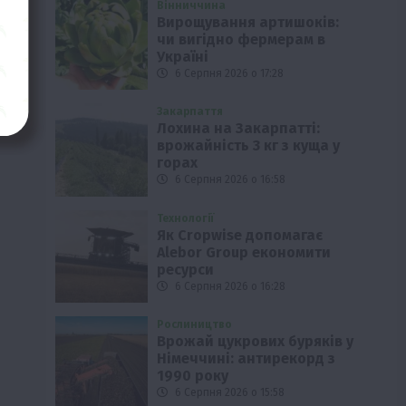
Вінниччина
Вирощування артишоків:
чи вигідно фермерам в
Україні
6 Серпня 2026 о 17:28
Закарпаття
Лохина на Закарпатті:
врожайність 3 кг з куща у
горах
6 Серпня 2026 о 16:58
Технології
Як Cropwise допомагає
Alebor Group економити
ресурси
6 Серпня 2026 о 16:28
Рослиництво
Врожай цукрових буряків у
Німеччині: антирекорд з
1990 року
6 Серпня 2026 о 15:58