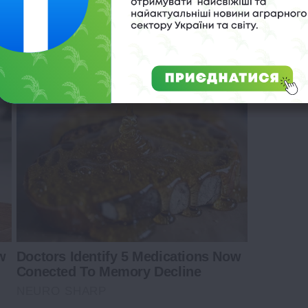
ng Blood Sugar Crashes With This
w
Doctors Identify 5 Medications Now
Conected To Memory Decline
NEURO SHARP