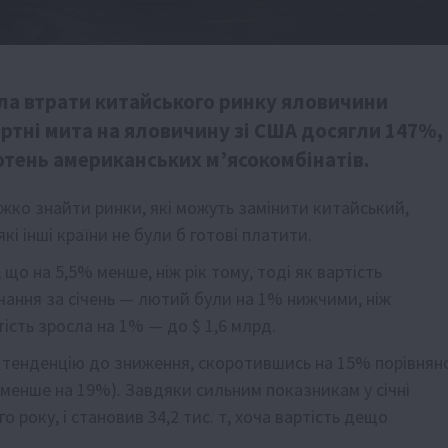
ла втрати китайського ринку яловичини
ортні мита на яловичину зі США досягли 147%,
отень американських м’ясокомбінатів.
жко знайти ринки, які можуть замінити китайський,
кі інші країни не були б готові платити.
що на 5,5% менше, ніж рік тому, тоді як вартість
чання за січень — лютий були на 1% нижчими, ніж
тість зросла на 1% — до $ 1,6 млрд.
 тенденцію до зниження, скоротившись на 15% порівнян
 (менше на 19%). Завдяки сильним показникам у січні
 року, і становив 34,2 тис. т, хоча вартість дещо