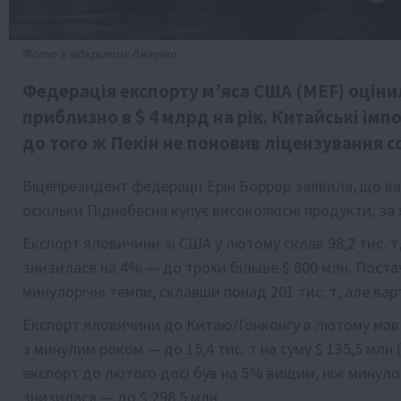
Фото з відкритих джерел
Федерація експорту м’яса США (MEF) оціни
приблизно в $ 4 млрд на рік. Китайські імп
до того ж Пекін не поновив ліцензування с
Віцепрезидент федерації Ерін Боррор заявила, що ва
оскільки Піднебесна купує високоякісні продукти, за я
Експорт яловичини зі США у лютому склав 98,2 тис. т, 
знизилася на 4% — до трохи більше $ 800 млн. Поста
минулорічні темпи, склавши понад 201 тис. т, але вар
Експорт яловичини до Китаю/Гонконгу в лютому мав
з минулим роком — до 15,4 тис. т на суму $ 135,5 млн
експорт до лютого досі був на 5% вищим, ніж минулого
знизилася — до $ 298,5 млн.