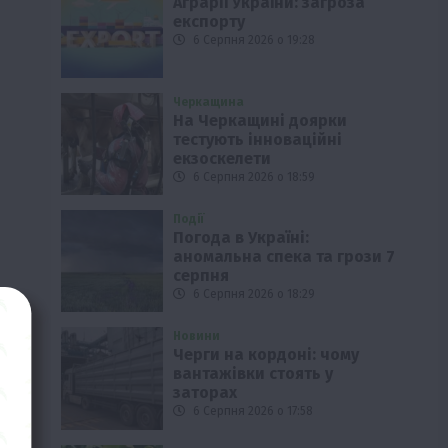
Аграрії України: загроза
експорту
6 Серпня 2026 о 19:28
Черкащина
На Черкащині доярки
тестують інноваційні
екзоскелети
6 Серпня 2026 о 18:59
Події
Погода в Україні:
аномальна спека та грози 7
серпня
6 Серпня 2026 о 18:29
Новини
Черги на кордоні: чому
вантажівки стоять у
заторах
6 Серпня 2026 о 17:58