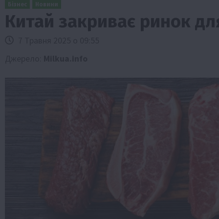
Бізнес
Новини
Китай закриває ринок дл
7 Травня 2025 о 09:55
Джерело:
Milkua.info
Бізнес
Галузі АПК
Економіка
Новини
Под
Рослиництво
Суспільство
ТОП1
Фермерст
Кредити для аграріїв під заставу вро
новою програмою від Уряду
1 Серпня 2026 о 11:58