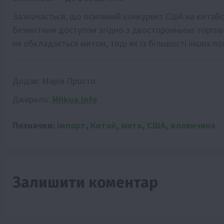
Зазначається, що основний конкурент США на китайс
безмитним доступом згідно з двосторонньою торго
не обкладається митом, тоді як із більшості інших по
Додав:
Марія Просто
Джерело:
Milkua.info
Позначки:
імпорт
,
Китай
,
мита
,
США
,
яловичина
Залишити коментар