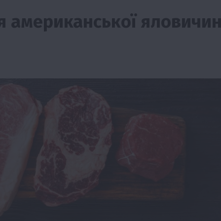
я американської яловичи
ії
Бізнес
Новини
Офіційно
Події
Суспільство
во
ТОП1
Фермерство
жаю за
Оренда садової ділянки: як усе оформити
легально та без проблем
5 Серпня 2026 о 20:14