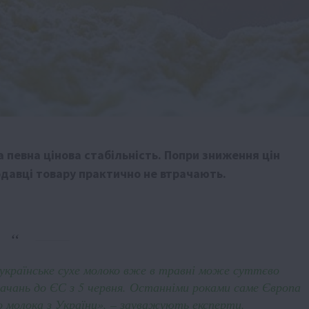
 певна цінова стабільність. Попри зниження цін
одавці товару практично не втрачають.
країнське сухе молоко вже в травні може суттєво
тачань до ЄС з 5 червня. Останніми роками саме Європа
 молока з України», – зауважують експерти.