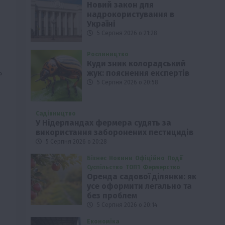
Новий закон для
надрокористування в
Україні
5 Серпня 2026 о 21:28
Рослиництво
Куди зник колорадський
ь
жук: пояснення експертів
5 Серпня 2026 о 20:58
Садівництво
У Нідерландах фермера судять за
використання заборонених пестицидів
5 Серпня 2026 о 20:28
Бізнес
Новини
Офіційно
Події
Суспільство
ТОП1
Фермерство
Оренда садової ділянки: як
усе оформити легально та
без проблем
5 Серпня 2026 о 20:14
Економіка