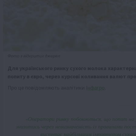
Фото з відкритих джерел
Для українського ринку сухого молока характерна
попиту в євро, через курсові коливання валют пр
Про це повідомляють аналітики
Інфагро
.
«Оператори ринку побоюються, що попит на у
знизитись через невизначеність із правилами пос
виступає найбільшим імпортером сухого