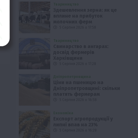
Твариництво
Здешевлення зерна: як це
вплине на прибуток
молочних ферм
5 Серпня 2026 о 17:58
Твариництво
Свинарство в ангарах:
досвід фермерів
Харківщини
5 Серпня 2026 о 17:28
Дніпропетровщина
Ціни на пшеницю на
Дніпропетровщині: скільки
платять фермерам
5 Серпня 2026 о 16:58
Економіка
Експорт агропродукції у
липні впав на 23%
5 Серпня 2026 о 16:28