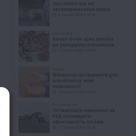
Зростання цін на
автоперевезення зерна
5 Серпня 2026 о 19:58
Економіка
Какао-боби: ціна злетіла
до рекордних показників
5 Серпня 2026 о 19:28
Бізнес
Фінансові інструменти для
агробізнесу: нові
можливості
5 Серпня 2026 о 18:58
Рослиництво
Оптимізація живлення: як
РКД підвищують
ефективність посівів
5 Серпня 2026 о 18:28