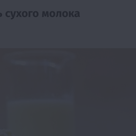
ть сухого молока
тво
Бізнес
Економіка
Суспільство
ТОП1
Фермерств
мити
Європейська спека вже впливає на ціну
зерна
5 Серпня 2026 о 09:28