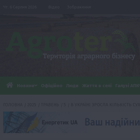
Перейти
Чт. 6 Серпня 2026
Відео
Зображення
до
вмісту
Новини
Офіційно
Люди
Життя в селі
Галузі АПК
ГОЛОВНА
2025
ТРАВЕНЬ
5
В УКРАЇНІ ЗРОСЛА КІЛЬКІСТЬ С