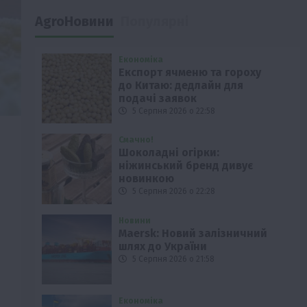
AgroНовини
Популярні
Економіка
Експорт ячменю та гороху
до Китаю: дедлайн для
подачі заявок
5 Серпня 2026 о 22:58
Смачно!
Шоколадні огірки:
ніжинський бренд дивує
новинкою
5 Серпня 2026 о 22:28
Новини
Maersk: Новий залізничний
шлях до України
5 Серпня 2026 о 21:58
Економіка