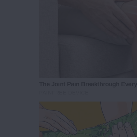
The Joint Pain Breakthrough Every
PAINFREE DEVICE