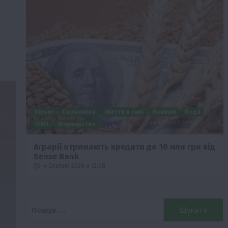
Бізнес
Економіка
Життя в селі
Новини
Події
о
ТОП1
Фермерство
Аграрії отримають кредити до 10 млн грн від
Sense Bank
4 Серпня 2026 о 12:08
Пошук: