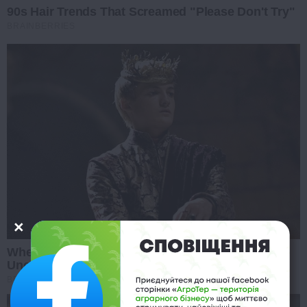
90s Hair Trends That Screamed "Please Don't Try"
BRAINBERRIES
Where Are They Now? 9 Ex-Actors Found
Unexpected Career Paths
BRAINBERRIES