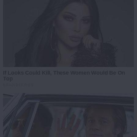
If Looks Could Kill, These Women Would Be On
Top
BRAINBERRIES