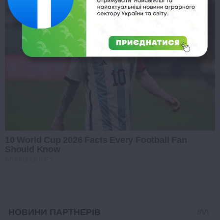
10 World Cup 2026 Facts Every Football Fan
Should Know
BRAINBERRIES