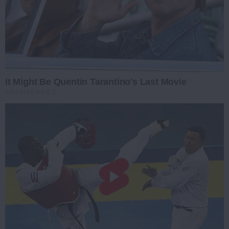
It Might Be Quentin Tarantino's Last Movie
BRAINBERRIES