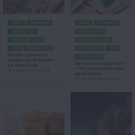
БІЗНЕС
ЕКОНОМІКА
БІЗНЕС
ЕКОНОМІКА
ЖИТТЯ В СЕЛІ
ЖИТТЯ В СЕЛІ
НОВИНИ
ПОДІЇ
НОВИНИ
ПОДІЇ
ТОП1
ФЕРМЕРСТВО
СУСПІЛЬСТВО
ТОП1
Аграрії отримають
ФЕРМЕРСТВО
кредити до 10 млн грн
Пролонгація кредитів 5-
від Sense Bank
7-9% для аграріїв: нові
4 Серпня 2026 о 12:08
кращі умови
4 Серпня 2026 о 08:58