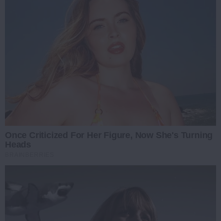
Once Criticized For Her Figure, Now She's Turning
Heads
BRAINBERRIES