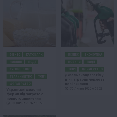
БІЗНЕС
ГАЛУЗІ АПК
БІЗНЕС
ЕКОНОМІКА
НОВИНИ
ПОДІЇ
НОВИНИ
ПОДІЇ
СУСПІЛЬСТВО
ТОП1
ФЕРМЕРСТВО
Дизель знову злетів у
ТВАРИНИЦТВО
ТОП1
ціні: аграріїв чекають
нові виклики
ФЕРМЕРСТВО
30 Липня 2026 о 09:28
Українські молочні
ферми під загрозою
повного зникнення
30 Липня 2026 о 16:58