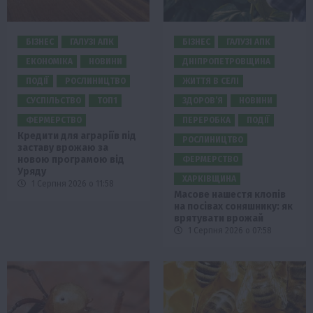
БІЗНЕС
ГАЛУЗІ АПК
БІЗНЕС
ГАЛУЗІ АПК
ЕКОНОМІКА
НОВИНИ
ДНІПРОПЕТРОВЩИНА
ПОДІЇ
РОСЛИНИЦТВО
ЖИТТЯ В СЕЛІ
СУСПІЛЬСТВО
ТОП1
ЗДОРОВ’Я
НОВИНИ
ФЕРМЕРСТВО
ПЕРЕРОБКА
ПОДІЇ
Кредити для аграріїв під
РОСЛИНИЦТВО
заставу врожаю за
новою програмою від
ФЕРМЕРСТВО
Уряду
ХАРКІВЩИНА
1 Серпня 2026 о 11:58
Масове нашестя клопів
на посівах соняшнику: як
врятувати врожай
1 Серпня 2026 о 07:58