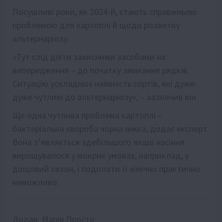
Посушливі роки, як 2024-й, стають справжньою
проблемою для картоплі й щодо розвитку
альтернаріозу.
«Тут слід діяти захисними засобами на
випередження – до початку змикання рядків.
Ситуацію ускладнює наявність сортів, які дуже-
дуже чутливі до альтернаріозу», – зазначив він.
Ще одна чутлива проблема картоплі –
бактеріальна хвороба чорна ніжка, додає експерт.
Вона з’являється здебільшого якщо насіння
вирощувалося у мокрих умовах, наприклад, у
дощовий сезон, і подолати її хімічно практично
неможливо.
Додав:
Марія Просто