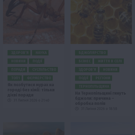
ЗДОРОВ’Я
НАУКА
БДЖОЛЯРСТВО
НОВИНИ
ПОДІЇ
БІЗНЕС
ЖИТТЯ В СЕЛІ
ПОРАДИ
СУСПІЛЬСТВО
ЗДОРОВ’Я
НОВИНИ
ТОП1
ФЕРМЕРСТВО
ПОДІЇ
РЕГІОНИ
Як позбутися мурах на
ТЕРНОПІЛЬЩИНА
городі без хімії: тільки
На Тернопільщині гинуть
дієві поради
бджоли: причина –
31 Липня 2026 о 21:40
обробка полів
31 Липня 2026 о 18:58