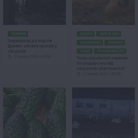
НОВИНИ
БІЗНЕС
ГАЛУЗІ АПК
Зерновози до портів
ЕКОНОМІКА
НОВИНИ
Дунаю: обсяги зросли у
сім разів
ПОДІЇ
РОСЛИНИЦТВО
3 Серпня 2026 о 13:58
Чому українські зернові
господарства під
загрозою збитковості
3 Серпня 2026 о 09:28