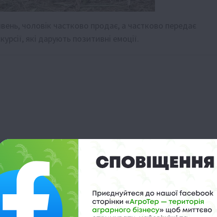
ивень, чоловік частково продає, а частково передає
курсії, які дарують позитивні емоції.