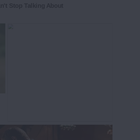
't Stop Talking About
The Insane True Stories Behind
Cameron's Biggest Films