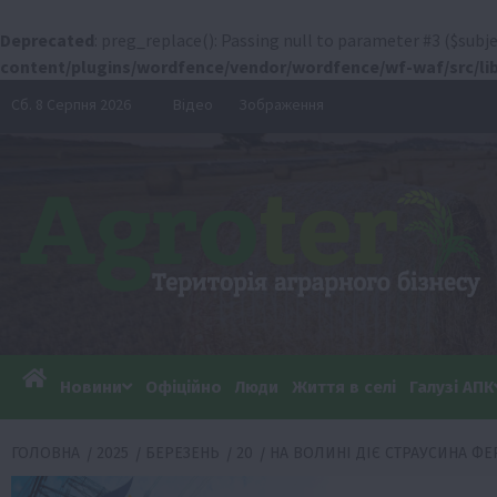
Deprecated
: preg_replace(): Passing null to parameter #3 ($subje
content/plugins/wordfence/vendor/wordfence/wf-waf/src/lib
Перейти
Сб. 8 Серпня 2026
Відео
Зображення
до
вмісту
Новини
Офіційно
Люди
Життя в селі
Галузі АПК
ГОЛОВНА
2025
БЕРЕЗЕНЬ
20
НА ВОЛИНІ ДІЄ СТРАУСИНА Ф