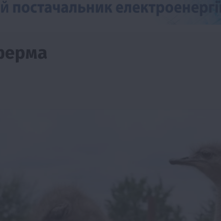
 ферма
изм
Бізнес
Новини
Поради
ТОП1
виняче
Як правильно підібрати розкидач добрив
залежно від площі поля та культур?
7 Серпня 2026 о 10:14