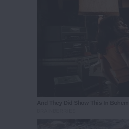
And They Did Show This In Bohem
BRAINBERRIES