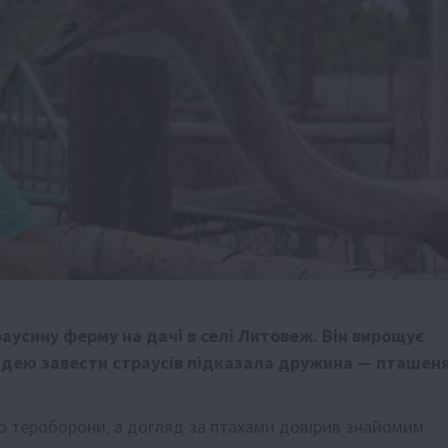
аусину ферму на дачі в селі Литовеж. Він вирощує
. Ідею завести страусів підказала дружина — пташен
о тероборони, а догляд за птахами довірив знайомим.