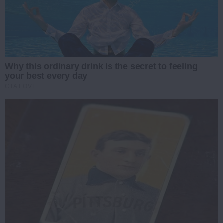
Why this ordinary drink is the secret to feeling
your best every day
CTA LOVE