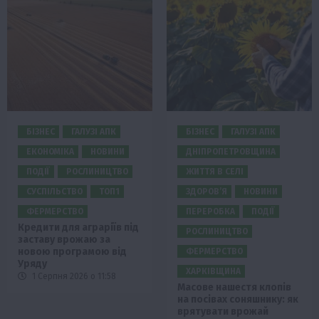
БІЗНЕС
ГАЛУЗІ АПК
БІЗНЕС
ГАЛУЗІ АПК
ЕКОНОМІКА
НОВИНИ
ДНІПРОПЕТРОВЩИНА
ПОДІЇ
РОСЛИНИЦТВО
ЖИТТЯ В СЕЛІ
СУСПІЛЬСТВО
ТОП1
ЗДОРОВ’Я
НОВИНИ
ФЕРМЕРСТВО
ПЕРЕРОБКА
ПОДІЇ
Кредити для аграріїв під
РОСЛИНИЦТВО
заставу врожаю за
новою програмою від
ФЕРМЕРСТВО
Уряду
ХАРКІВЩИНА
1 Серпня 2026 о 11:58
Масове нашестя клопів
на посівах соняшнику: як
врятувати врожай