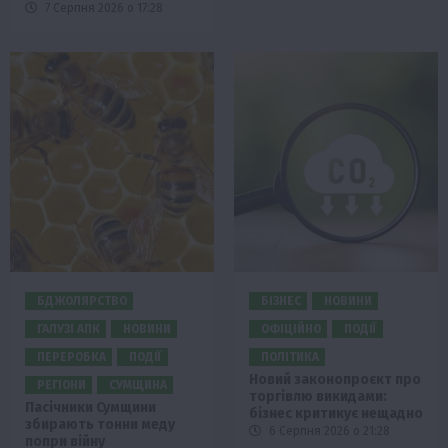
7 Серпня 2026 о 17:28
БДЖОЛЯРСТВО
БІЗНЕС
НОВИНИ
ГАЛУЗІ АПК
НОВИНИ
ОФІЦІЙНО
ПОДІЇ
ПЕРЕРОБКА
ПОДІЇ
ПОЛІТИКА
Новий законопроєкт про
РЕГІОНИ
СУМЩИНА
торгівлю викидами:
Пасічники Сумщини
бізнес критикує нещадно
збирають тонни меду
6 Серпня 2026 о 21:28
попри війну