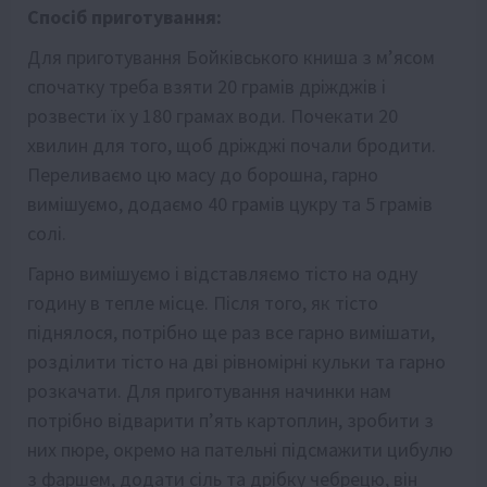
Спосіб приготування:
Для приготування Бойківського книша з м’ясом
спочатку треба взяти 20 грамів дріжджів і
розвести їх у 180 грамах води. Почекати 20
хвилин для того, щоб дріжджі почали бродити.
Переливаємо цю масу до борошна, гарно
вимішуємо, додаємо 40 грамів цукру та 5 грамів
солі.
Гарно вимішуємо і відставляємо тісто на одну
годину в тепле місце. Після того, як тісто
піднялося, потрібно ще раз все гарно вимішати,
розділити тісто на дві рівномірні кульки та гарно
розкачати. Для приготування начинки нам
потрібно відварити п’ять картоплин, зробити з
них пюре, окремо на пательні підсмажити цибулю
з фаршем, додати сіль та дрібку чебрецю, він