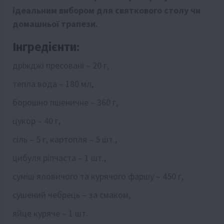
ідеальним вибором для святкового столу чи
домашньої трапези.
Інгредієнти:
дріжджі пресовані – 20 г,
тепла вода – 180 мл,
борошно пшеничне – 360 г,
цукор – 40 г,
сіль – 5 г, картопля – 5 шт.,
цибуля ріпчаста – 1 шт.,
суміш яловичого та курячого фаршу – 450 г,
сушений чебрець – за смаком,
яйце куряче – 1 шт.