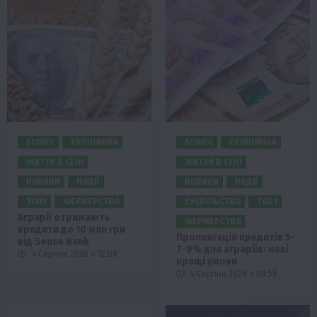
БІЗНЕС
ЕКОНОМІКА
БІЗНЕС
ЕКОНОМІКА
ЖИТТЯ В СЕЛІ
ЖИТТЯ В СЕЛІ
НОВИНИ
ПОДІЇ
НОВИНИ
ПОДІЇ
ТОП1
ФЕРМЕРСТВО
СУСПІЛЬСТВО
ТОП1
Аграрії отримають
ФЕРМЕРСТВО
кредити до 10 млн грн
Пролонгація кредитів 5-
від Sense Bank
7-9% для аграріїв: нові
4 Серпня 2026 о 12:08
кращі умови
4 Серпня 2026 о 08:58