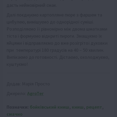
дасть неймовірний смак.
Далі поєднуємо картопляне пюре з фаршем та
цибулею, вимішуємо до однорідної суміші.
Розподіляємо її рівномірно між двома шматками
тіста і формуємо відкриті пироги. Змащуємо їх
яйцями і відправляємо до вже розігрітої духовки
при температурі 180 градусів на 40 – 50 хвилин.
Випікаємо до готовності. Дістаємо, охолоджуємо,
куштуємо!
Додав:
Марія Просто
Джерело:
AgroTer
Позначки:
бойківський книш
,
книш
,
рецепт
,
смачно