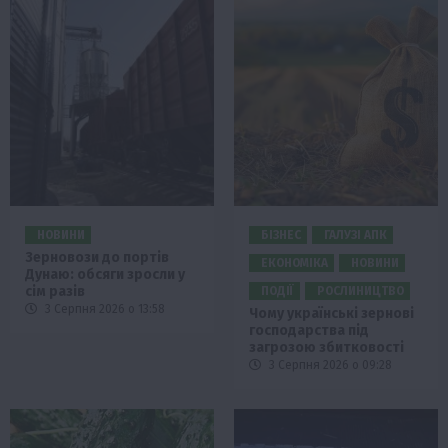
НОВИНИ
БІЗНЕС
ГАЛУЗІ АПК
Зерновози до портів
ЕКОНОМІКА
НОВИНИ
Дунаю: обсяги зросли у
сім разів
ПОДІЇ
РОСЛИНИЦТВО
3 Серпня 2026 о 13:58
Чому українські зернові
господарства під
загрозою збитковості
3 Серпня 2026 о 09:28