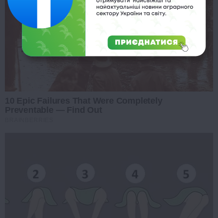
10 Epic Failures That Were Completely
Preventable — Find Out
BRAINBERRIES