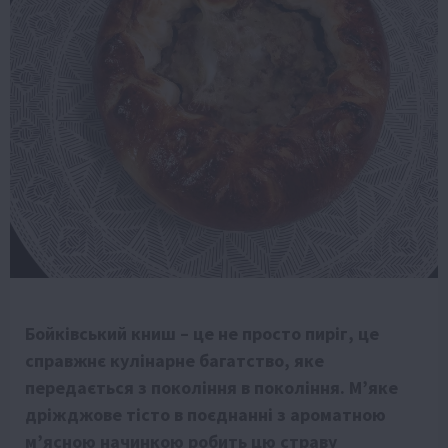
Бойківський книш – це не просто пиріг, це
справжнє кулінарне багатство, яке
передається з покоління в покоління. М’яке
дріжджове тісто в поєднанні з ароматною
м’ясною начинкою робить цю страву