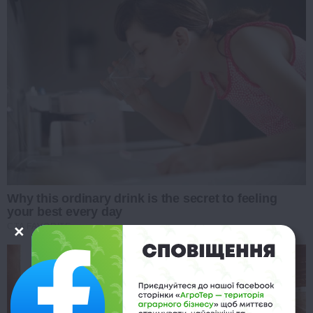
Why this ordinary drink is the secret to feeling
your best every day
CTA FAVORITE