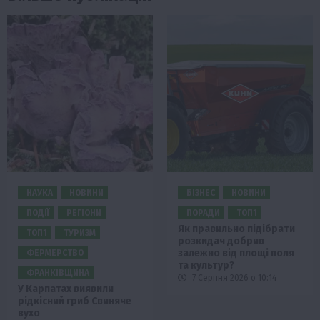
НАУКА
НОВИНИ
БІЗНЕС
НОВИНИ
ПОДІЇ
РЕГІОНИ
ПОРАДИ
ТОП1
Як правильно підібрати
ТОП1
ТУРИЗМ
розкидач добрив
залежно від площі поля
ФЕРМЕРСТВО
та культур?
ФРАНКІВЩИНА
7 Серпня 2026 о 10:14
У Карпатах виявили
рідкісний гриб Свиняче
вухо