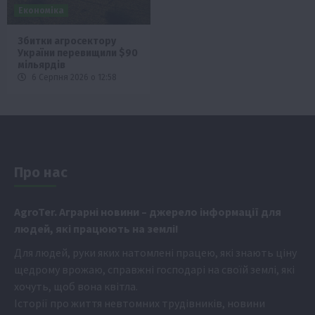
Економіка
Збитки агросектору
України перевищили $90
мільярдів
6 Серпня 2026 о 12:58
Про нас
Аgr
oTer. Аграрні новини
– джерело інформації для
людей, які працюють на землі!
Для людей, руки яких натомлені працею, які знають ціну
щедрому врожаю, справжні господарі на своїй землі, які
хочуть, щоб вона квітла.
Історії про життя невтомних трудівників, новини