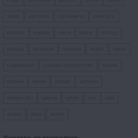
ГРОШІ
ЕКОНОМІКА
ЕКСПОРТ
ЗАКОН
ЗЕМЛЯ
ЗЕРНО
КАРТОПЛЯ
КОРОНАВІРУС
КУКУРУДЗА
МОЛОКО
НОВИНИ
ОВОЧІ
ПЕНСІЯ
ПОГОДА
ПОЛЬЩА
ПРОДУКТИ
ПШЕНИЦЯ
РЕЦЕПТ
РИНОК
САДІВНИЦТВО
СІЛЬСЬКЕ ГОСПОДАРСТВО
УКРАЇНА
УРОЖАЙ
ФЕРМА
ФЕРМЕР
ФЕРМЕРИ
ФЕРМЕРСТВО
ЦИБУЛЯ
ЦУКОР
ЦІНА
ЦІНИ
ЯБЛУКА
ЯЙЦЯ
ІМПОРТ
Можливо, ви пропустили