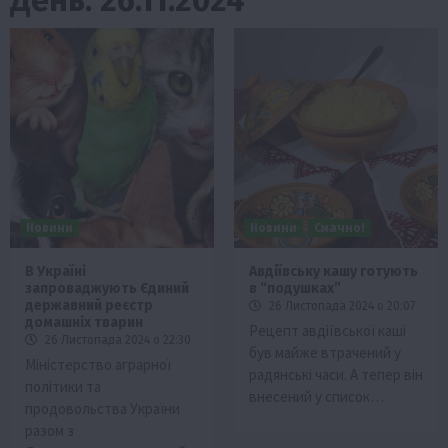
Новини
Новини
Смачно!
В Україні
Авдіївську кашу готують
запроваджують Єдиний
в “подушках”
державний реєстр
26 Листопада 2024 о 20:07
домашніх тварин
Рецепт авдіївської каші
26 Листопада 2024 о 22:30
був майже втрачений у
Міністерство аграрної
радянські часи. А тепер він
політики та
внесений у список…
продовольства України
разом з