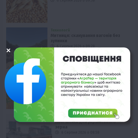
6 Серпня 2026 о 09:58
Технології
Митниця: сканування вагонів без
зупинки
6 Серпня 2026 о 09:28
Бізнес
Економіка
Новини
Події
Політика
Експорт зерна: Україна може втратити
30 млн тонн
6 Серпня 2026 о 09:02
Економіка
Нові шляхи для українського
зерна
6 Серпня 2026 о 08:58