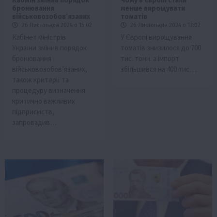
Кабмін змінив порядок
Чому в Європі стали
бронювання
менше вирощувати
військовозобовʼязаних
томатів
26 Листопада 2024 о 15:02
26 Листопада 2024 о 13:02
Кабінет міністрів
У Європі вирощування
України змінив порядок
томатів знизилося до 700
бронювання
тис. тонн. а імпорт
військовозобов’язаних,
збільшився на 400 тис….
також критерії та
процедуру визначення
критично важливих
підприємств,
запровадив…