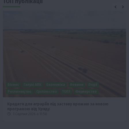
ТОП публікації
Бізнес
Галузі АПК
Економіка
Новини
Події
Рослиництво
Суспільство
ТОП1
Фермерство
Кредити для аграріїв під заставу врожаю за новою
програмою від Уряду
1 Серпня 2026 о 11:58