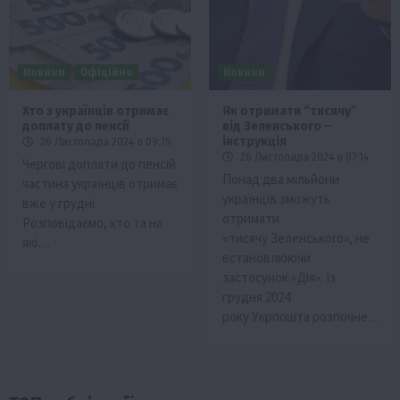
Новини
Офіційно
Новини
Хто з українців отримає
Як отримати “тисячу”
доплату до пенсії
від Зеленського –
інструкція
26 Листопада 2024 о 09:19
26 Листопада 2024 о 07:14
Чергові доплати до пенсій
Понад два мільйони
частина українців отримає
українців зможуть
вже у грудні.
отримати
Розповідаємо, хто та на
«тисячу Зеленського», не
які…
встановлюючи
застосунок «Дія». Із
грудня 2024
року Укрпошта розпочне…