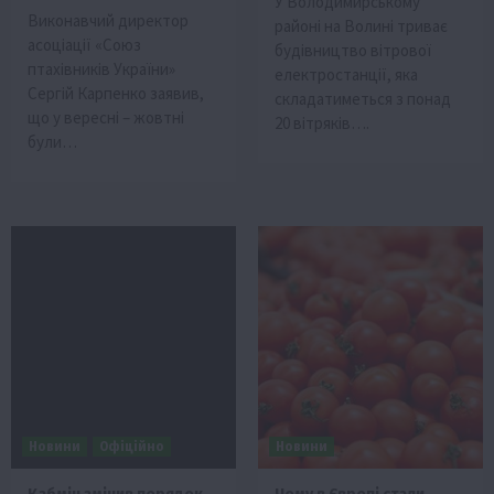
У Володимирському
Виконавчий директор
районі на Волині триває
асоціації «Союз
будівництво вітрової
птахівників України»
електростанції, яка
Сергій Карпенко заявив,
складатиметься з понад
що у вересні – жовтні
20 вітряків….
були…
Новини
Офіційно
Новини