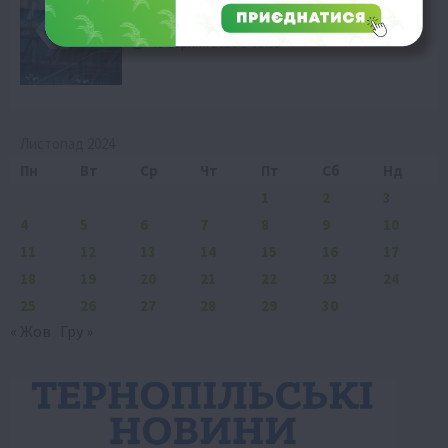
Агросектор України: акції компаній
демонструють зростання
10 Серпня 2026 о 09:58
Листопад 2024
Пн
Вт
Ср
Чт
Пт
Сб
Нд
1
2
3
4
5
6
7
8
9
10
11
12
13
14
15
16
17
18
19
20
21
22
23
24
25
26
27
28
29
30
« Жов
Гру »