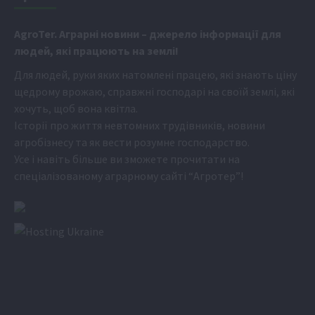
Аgr
oTer. Аграрні новини
– джерело інформації для
людей, які працюють на землі!
Для людей, руки яких натомлені працею, які знають ціну
щедрому врожаю, справжні господарі на своїй землі, які
хочуть, щоб вона квітла.
Історії про життя невтомних трудівників, новини
агробізнесу та як вести розумне господарство.
Усе і навіть більше ви зможете прочитати на
спеціалізованому аграрному сайті
“Агротер”
!