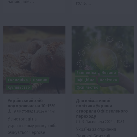
напою, але…
голів….
Економіка
Новини
Економіка
Новини
Офіційно
Політика
Суспільство
Суспільство
Український хліб
Для кліматичної
подорожчає на 10−15%
політики України
створили Офіс зеленого
9 Листопада 2024 о 14:41
переходу
У листопаді на
9 Листопада 2024 о 13:31
українському ринку хліба
Україна за сприяння
очікується чергове
Великої Британії