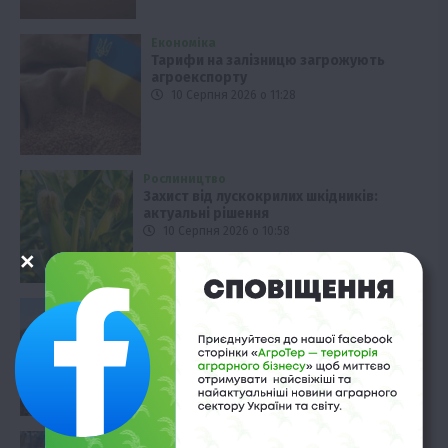
Економіка
Тарифи на залізницю загрожують
агроекспорту
10 Серпня 2026 о 11:28
Рослиництво
Захист від лускокрилих шкідників:
актуальні рішення
10 Серпня 2026 о 10:58
Галузі АПК
Вартість розмінування землі: липнева
статистика
10 Серпня 2026 о 10:28
Економіка