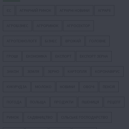
ЄС
АГРАРНИЙ РИНОК
АГРАРНІ НОВИНИ
АГРАРІЇ
АГРОБІЗНЕС
АГРОРИНОК
АГРОСЕКТОР
АГРОТЕХНОЛОГІЇ
БІЗНЕС
ВРОЖАЙ
ГОЛОВНЕ
ГРОШІ
ЕКОНОМІКА
ЕКСПОРТ
ЕКСПОРТ ЗЕРНА
ЗАКОН
ЗЕМЛЯ
ЗЕРНО
КАРТОПЛЯ
КОРОНАВІРУС
КУКУРУДЗА
МОЛОКО
НОВИНИ
ОВОЧІ
ПЕНСІЯ
ПОГОДА
ПОЛЬЩА
ПРОДУКТИ
ПШЕНИЦЯ
РЕЦЕПТ
РИНОК
САДІВНИЦТВО
СІЛЬСЬКЕ ГОСПОДАРСТВО