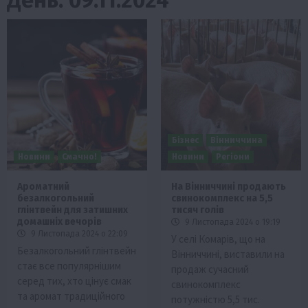
Бізнес
Вінниччина
Новини
Смачно!
Новини
Регіони
Ароматний
На Вінниччині продають
безалкогольний
свинокомплекс на 5,5
глінтвейн для затишних
тисяч голів
домашніх вечорів
9 Листопада 2024 о 19:19
9 Листопада 2024 о 22:09
У селі Комарів, що на
Безалкогольний глінтвейн
Вінниччині, виставили на
стає все популярнішим
продаж сучасний
серед тих, хто цінує смак
свинокомплекс
та аромат традиційного
потужністю 5,5 тис.