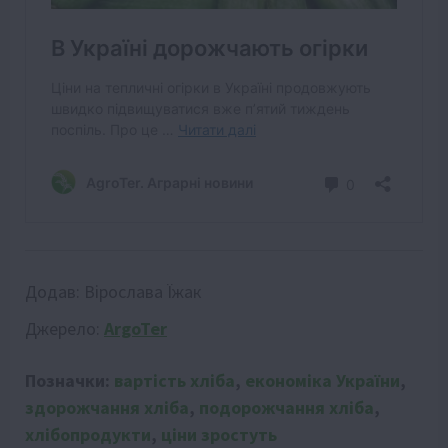
Додав:
Вірослава Їжак
Джерело:
ArgoTer
Позначки:
вартість хліба
,
економіка України
,
здорожчання хліба
,
подорожчання хліба
,
хлібопродукти
,
ціни зростуть