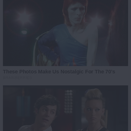
These Photos Make Us Nostalgic For The 70's
BRAINBERRIES