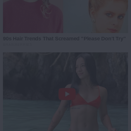
90s Hair Trends That Screamed "Please Don't Try"
BRAINBERRIES