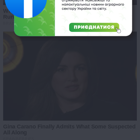
Why Did He Leave At The Peak Of This Show's
Run?
BRAINBERRIES
Gina Carano Finally Admits What Some Suspected
All Along
BRAINBERRIES