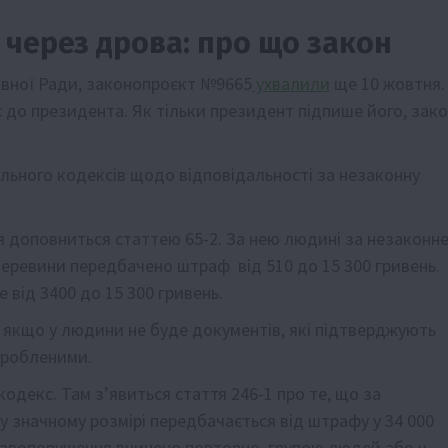
 через дрова: про що закон
овної Ради, законопроєкт №9665
ухвалили
ще 10 жовтня.
ис до президента. Як тільки президент підпише його, зак
ального кодексів щодо відповідальності за незаконну
я доповниться статтею 65-2. За нею людині за незаконн
 деревини передбачено штраф від 510 до 15 300 гривень.
від 3400 до 15 300 гривень.
 якщо у людини не буде документів, які підтверджують
дробленими.
декс. Там зʼявиться стаття 246-1 про те, що за
у значному розмірі передбачається від штрафу у 34 000
правопорушення вчинено повторно, групою людей або у