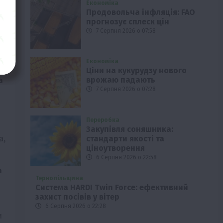
Економіка
Продовольча інфляція: FAO
прогнозує сплеск цін
7 Серпня 2026 о 07:58
Економіка
Ціни на кукурудзу нового
а
врожаю падають
7 Серпня 2026 о 07:28
Переробка
Закупівля соняшника:
а,
стандарти якості та
ціноутворення
6 Серпня 2026 о 22:58
а
Тернопільщина
Система HARDI Twin Force: ефективний
захист посівів у вітер
6 Серпня 2026 о 22:28
и