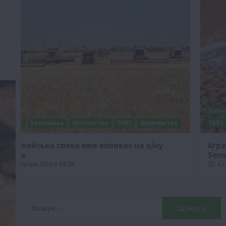
Бізнес
Економіка
Життя в селі
Новини
Події
о
ТОП1
Фермерство
Аграрії отримають кредити до 10 млн грн від
Sense Bank
4 Серпня 2026 о 12:08
Пошук: