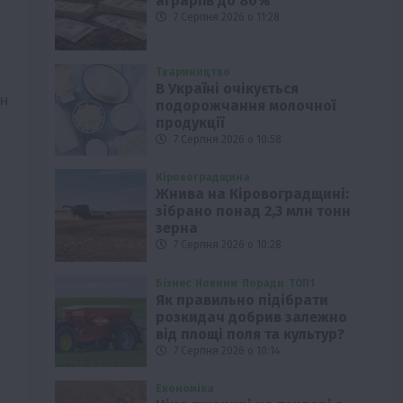
аграріїв до 80%
7 Серпня 2026 о 11:28
Твариництво
В Україні очікується
он
подорожчання молочної
продукції
7 Серпня 2026 о 10:58
Кіровоградщина
Жнива на Кіровоградщині:
зібрано понад 2,3 млн тонн
е
зерна
7 Серпня 2026 о 10:28
Бізнес
Новини
Поради
ТОП1
Як правильно підібрати
розкидач добрив залежно
від площі поля та культур?
7 Серпня 2026 о 10:14
Економіка