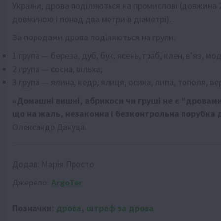
України, дрова поділяються на промислові (довжина 2-
довжиною і понад два метри в діаметрі).
За породами дрова поділяються на групи:
1 група — береза, дуб, бук, ясень, граб, клен, в’яз, мо
2 група — сосна, вільха;
3 група — ялина, кедр, ялиця, осика, липа, тополя, ве
«Домашні вишні, абрикоси чи груші не є “дровами
що на жаль, незаконна і безконтрольна порубка д
Олександр Дануца.
Додав:
Марія Просто
Джерело:
ArgoTer
Позначки:
дрова
,
штраф за дрова