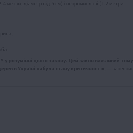
4 метри, діаметр від 5 см) і непромислові (1-2 метри
дрина;
рба.
” у розумінні цього закону. Цей закон важливий тому
ерев в Україні набула стану критичності»
, — запевни