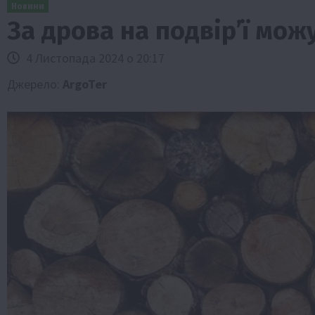
Новини
За дрова на подвірʼї мо
4 Листопада 2024 о 20:17
Джерело:
ArgoTer
Бізнес
Новини
Офіційно
Події
Суспільс
ТОП1
Фермерство
ач добрив
Оренда садової ділянки: як усе офор
ур?
легально та без проблем
5 Серпня 2026 о 20:14