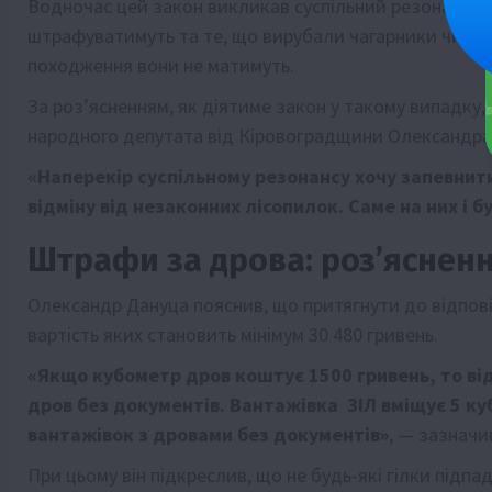
Водночас цей закон викликав суспільний резонанс. 
штрафуватимуть та те, що вирубали чагарники чи дер
походження вони не матимуть.
За розʼясненням, як діятиме закон у такому випадку, 
народного депутата від Кіровоградщини Олександра
«Наперекір суспільному резонансу хочу запевнит
відміну від незаконних лісопилок. Саме на них і 
Штрафи за дрова: розʼясненн
Олександр Дануца пояснив, що притягнути до відпові
вартість яких становить мінімум 30 480 гривень.
«Якщо кубометр дров коштує 1500 гривень, то ві
дров без документів. Вантажівка ЗІЛ вміщує 5 ку
вантажівок з дровами без документів»
, — зазначи
При цьому він підкреслив, що не будь-які гілки підп