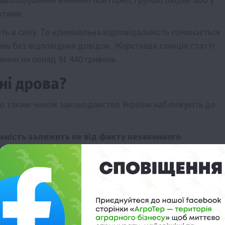
атами.
ть в силу. То кримінальна відповідальність починається
ень без відповідних довідок. Жорсткіша санкція статті
вини на понад 91 440 гривень.
ні дрова?
що таким чином законодавство України наближують до
ьність залежить не від факту незаконного
рева їх зрубано. Тож навіть незаконне вирубування
мінальне правопорушення проти довкілля»
, — йдеться 
 не тільки ті люди, які здійснили незаконну вирубку, а 