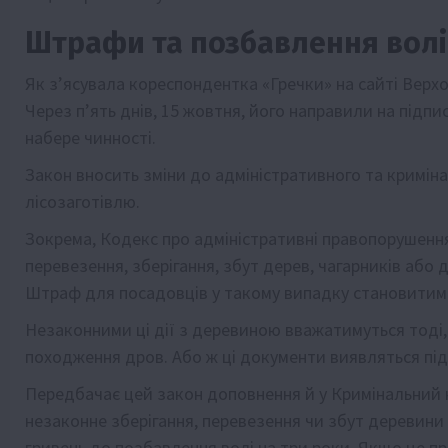
Штрафи та позбавлення волі
Як зʼясувала кореспондентка «Гречки» на сайті Верх
Через пʼять днів, 15 жовтня, його направили на підп
набере чинності.
Закон вносить зміни до адміністративного та кримін
лісозаготівлю.
Зокрема, Кодекс про адміністративні правопорушенн
перевезення, зберігання, збут дерев, чагарників або
Штраф для посадовців у такому випадку становитиме 
Незаконними ці дії з деревиною вважатимуться тоді,
походження дров. Або ж ці документи виявляться пі
Передбачає цей закон доповнення й у Кримінальний ко
незаконне зберігання, перевезення чи збут деревини 
гривень до позбавлення волі на три роки. Якщо це 