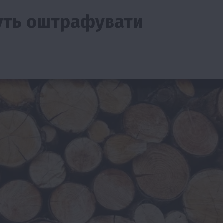
жуть оштрафувати
тво
Бізнес
Економіка
Суспільство
ТОП1
Фермерств
мити
Європейська спека вже впливає на ціну
зерна
5 Серпня 2026 о 09:28