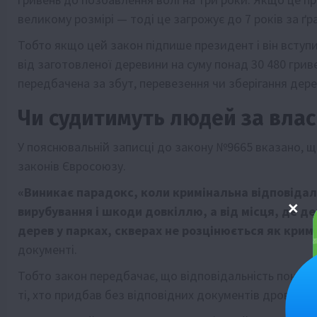
великому розмірі — тоді це загрожує до 7 років за ґр
Тобто якщо цей закон підпише президент і він вступи
від заготовленої деревини на суму понад 30 480 грив
передбачена за збут, перевезення чи зберігання дере
Чи судитимуть людей за влас
У пояснювальній записці до закону №9665 вказано, 
законів Євросоюзу.
«Виникає парадокс, коли кримінальна відповідал
вирубування і шкоди довкіллю, а від місця, де де
дерев у парках, скверах не розцінюється як кри
документі.
Тобто закон передбачає, що відповідальність понесуть
ті, хто придбав без відповідних документів дрова.