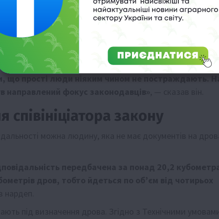
Наприклад, у соцмережах деякі люди обурювалися, що їх
ева на власному подвірʼї — адже документів про їхнє
«Гречка» звернулася до одного з його ініціаторів,
 Дануци.
и, що прості люди ніяким чином не постраждають. Н
був направлений фокус законодавців»
, — сказав він.
я співініціатора закону
дальності можна людину, яка не має документів на дров
дповідальність передбачена за понад 20,2 кубометр
бометрів дров, тобто йдеться по обʼєм від чотирьох
в нардеп.
адають під визначення дрова. Згідно з Технічними умовам