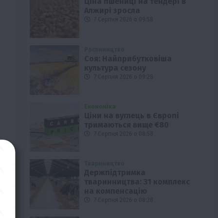
Ціна пшениці на тендері в
Алжирі зросла
7 Серпня 2026 о 09:58
Рослиництво
Соя: Найприбутковіша
культура сезону
7 Серпня 2026 о 09:28
Економіка
Ціни на вуглець в Європі
тримаються вище €80
7 Серпня 2026 о 08:58
у
Твариництво
Держпідтримка
тваринництва: 31 комплекс
й
на компенсацію
7 Серпня 2026 о 08:28