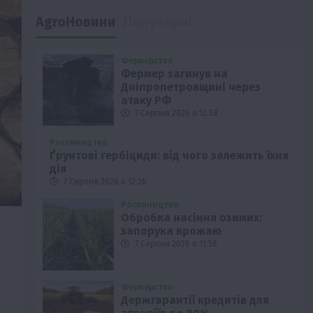
AgroНовини
Популярні
Фермерство
Фермер загинув на
Дніпропетровщині через
атаку РФ
7 Серпня 2026 о 12:58
Рослиництво
Ґрунтові гербіциди: від чого залежить їхня
дія
7 Серпня 2026 о 12:28
Рослиництво
Обробка насіння озимих:
запорука врожаю
7 Серпня 2026 о 11:58
Фермерство
Держгарантії кредитів для