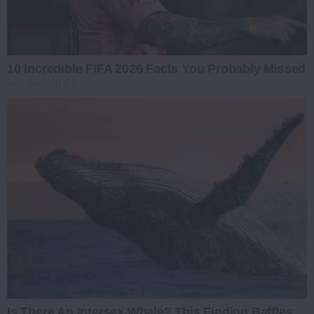
10 Incredible FIFA 2026 Facts You Probably Missed
BRAINBERRIES
Is There An Intersex Whale? This Finding Baffles