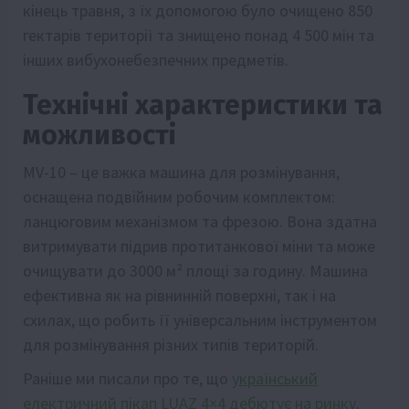
кінець травня, з їх допомогою було очищено 850
гектарів території та знищено понад 4 500 мін та
інших вибухонебезпечних предметів.
Технічні характеристики та
можливості
MV-10 – це важка машина для розмінування,
оснащена подвійним робочим комплектом:
ланцюговим механізмом та фрезою. Вона здатна
витримувати підрив протитанкової міни та може
очищувати до 3000 м² площі за годину. Машина
ефективна як на рівнинній поверхні, так і на
схилах, що робить її універсальним інструментом
для розмінування різних типів територій.
Раніше ми писали про те, що
український
електричний пікап LUAZ 4×4 дебютує на ринку
.