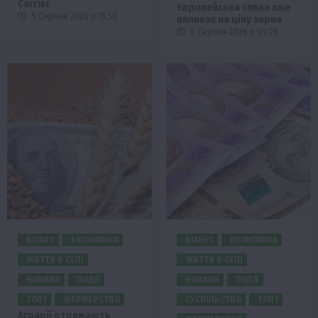
Carrier
Європейська спека вже
5 Серпня 2026 о 15:58
впливає на ціну зерна
5 Серпня 2026 о 09:28
БІЗНЕС
ЕКОНОМІКА
БІЗНЕС
ЕКОНОМІКА
ЖИТТЯ В СЕЛІ
ЖИТТЯ В СЕЛІ
НОВИНИ
ПОДІЇ
НОВИНИ
ПОДІЇ
ТОП1
ФЕРМЕРСТВО
СУСПІЛЬСТВО
ТОП1
Аграрії отримають