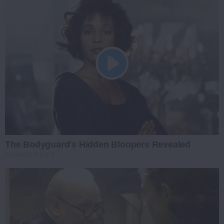
The Bodyguard's Hidden Bloopers Revealed
BRAINBERRIES