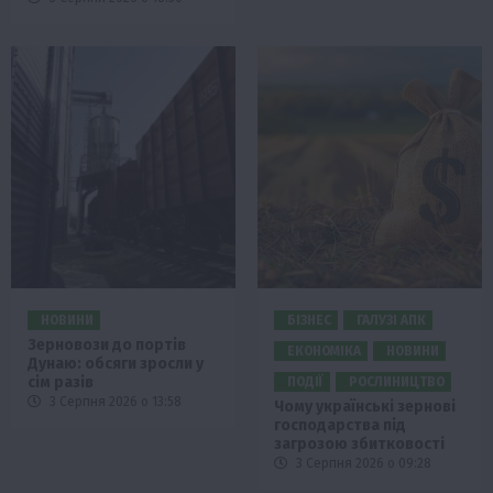
НОВИНИ
БІЗНЕС
ГАЛУЗІ АПК
Зерновози до портів
ЕКОНОМІКА
НОВИНИ
Дунаю: обсяги зросли у
сім разів
ПОДІЇ
РОСЛИНИЦТВО
3 Серпня 2026 о 13:58
Чому українські зернові
господарства під
загрозою збитковості
3 Серпня 2026 о 09:28