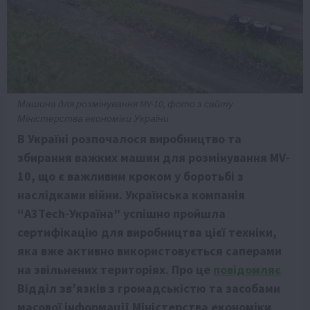
Машина для розмінування MV-10, фото з сайту
Міністерства економіки України
В Україні розпочалося виробництво та
збирання важких машин для розмінування MV-
10, що є важливим кроком у боротьбі з
наслідками війни. Українська компанія
“А3Tech-Україна” успішно пройшла
сертифікацію для виробництва цієї техніки,
яка вже активно використовується саперами
на звільнених територіях. Про це
повідомляє
Відділ зв’язків з громадськістю та засобами
масової інформації Міністерства економіки