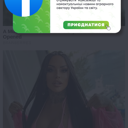
A Museum To Rihanna's Glory Could Soon Be
Opened
BRAINBERRIES