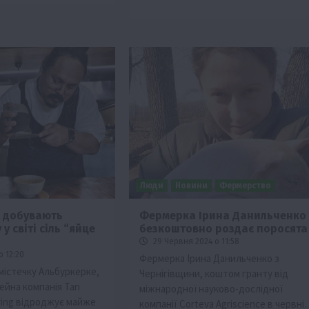
Люди
Новини
Фермерство
х добувають
Фермерка Ірина Данильченко
у світі сіль “яйце
безкоштовно роздає поросята
29 Червня 2024 о 11:58
о 12:20
Фермерка Ірина Данильченко з
містечку Альбуркерке,
Чернігівщини, коштом гранту від
мейна компанія Tan
міжнародної науково-дослідної
ring відроджує майже
компанії Corteva Agriscience в червні