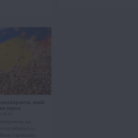
…
колобаранта, який
ьке зерно
о 09:36
повідомила, що
го колаборанта у
йонах Харківської