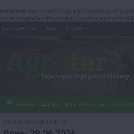
Deprecated
: preg_replace(): Passing null to parameter #3 ($subje
content/plugins/wordfence/vendor/wordfence/wf-waf/src/lib
Перейти
Нд. 9 Серпня 2026
Відео
Зображення
до
вмісту
Новини
Офіційно
Люди
Життя в селі
Галузі АПК
ГОЛОВНА
2024
ЧЕРВЕНЬ
29
День:
29.06.2024