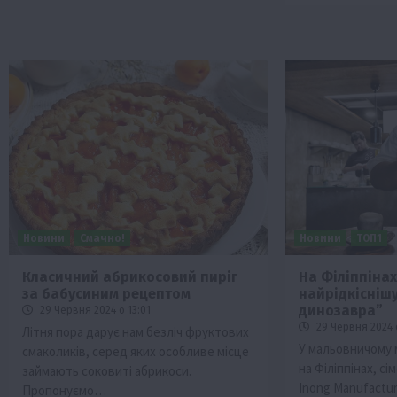
Новини
Смачно!
Новини
ТОП1
Класичний абрикосовий пиріг
На Філіппіна
за бабусиним рецептом
найрідкіснішу 
динозавра”
29 Червня 2024 о 13:01
29 Червня 2024 
Літня пора дарує нам безліч фруктових
У мальовничому 
смаколиків, серед яких особливе місце
на Філіппінах, сі
займають соковиті абрикоси.
Inong Manufactu
Пропонуємо…