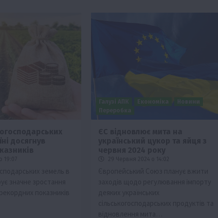
Галузі АПК
Економіка
Новини
Переробка
когосподарських
ЄС відновлює мита на
їні досягнув
український цукор та яйця з
изм
казників
червня 2024 року
Бізнес
Новини
Поради
ТОП1
о 19:07
29 Червня 2024 о 14:02
осподарських земель в
Європейський Союз планує вжити
виняче
Як правильно підібрати розкидач добрив
рує значне зростання
заходів щодо регулювання імпорту
залежно від площі поля та культур?
 рекордних показників
деяких українських
7 Серпня 2026 о 10:14
сільськогосподарських продуктів та
відновлення мита…