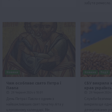
забуте ремесло
Новини
Новини
Події
Чим особливе свято Петра і
СБУ викрила 
Павла
крав українс
29 Червня 2024 о 10:01
29 Червня 2024 
День Петра і Павла є одним з
Служба безпеки 
найважливіших свят початку літа у
викрила ще одно
церковному календарі. Ми…
деокупованих ра