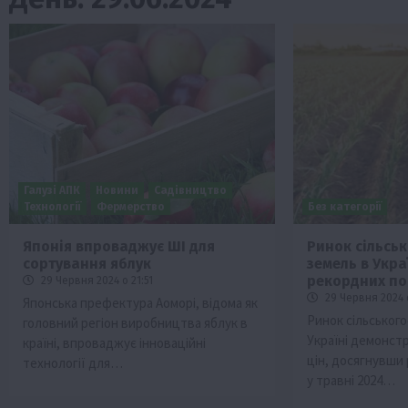
Галузі АПК
Новини
Садівництво
Технології
Фермерство
Без категорії
Японія впроваджує ШІ для
Ринок сільсь
сортування яблук
земель в Укра
ини
Події
Наука
Новини
Події
Регіони
ТОП1
Тур
рекордних по
29 Червня 2024 о 21:51
Фермерство
Франківщина
29 Червня 2024 
Японська префектура Аоморі, відома як
Ринок сільськог
головний регіон виробництва яблук в
 млн грн від
У Карпатах виявили рідкісний гриб С
Україні демонст
країні, впроваджує інноваційні
вухо
цін, досягнувши
технології для…
7 Серпня 2026 о 17:28
у травні 2024…