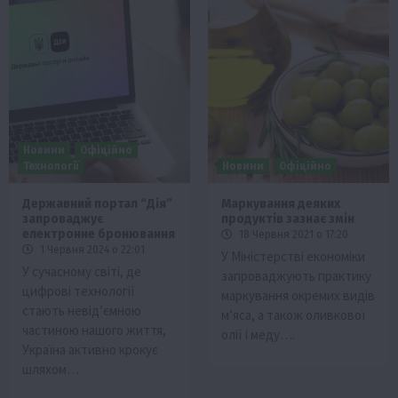
Новини
Офіційно
Технології
Новини
Офіційно
Державний портал “Дія”
Маркування деяких
запроваджує
продуктів зазнає змін
електронне бронювання
18 Червня 2021 о 17:20
1 Червня 2024 о 22:01
У Міністерстві економіки
У сучасному світі, де
запроваджують практику
цифрові технології
маркування окремих видів
стають невід’ємною
м’яса, а також оливкової
частиною нашого життя,
олії і меду….
Україна активно крокує
шляхом…