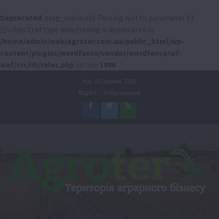
Deprecated
: preg_replace(): Passing null to parameter #3
($subject) of type array|string is deprecated in
/home/admin/web/agroter.com.ua/public_html/wp-
content/plugins/wordfence/vendor/wordfence/wf-
waf/src/lib/rules.php
on line
1896
Перейти
Нд. 9 Серпня 2026
до
Відео
Зображення
вмісту
Facebook
Twitter
Feed