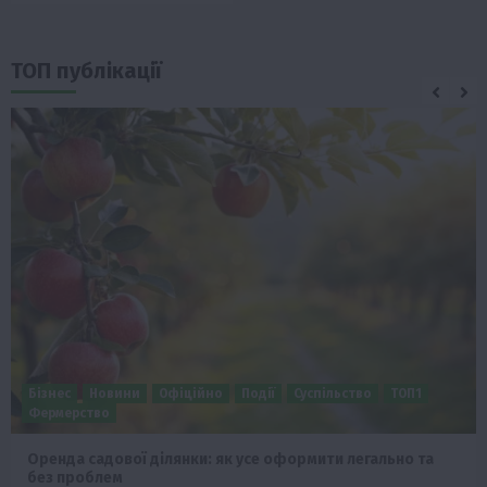
ТОП публікації
Бізнес
Новини
Офіційно
Події
Суспільство
ТОП1
Фермерство
Оренда садової ділянки: як усе оформити легально та
без проблем