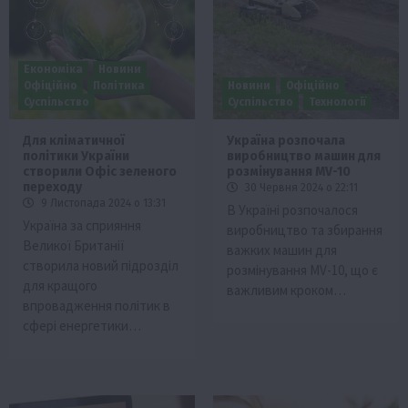
Економіка
Новини
Офіційно
Політика
Новини
Офіційно
Суспільство
Суспільство
Технології
Для кліматичної
Україна розпочала
політики України
виробництво машин для
створили Офіс зеленого
розмінування MV-10
переходу
30 Червня 2024 о 22:11
9 Листопада 2024 о 13:31
В Україні розпочалося
Україна за сприяння
виробництво та збирання
Великої Британії
важких машин для
створила новий підрозділ
розмінування MV-10, що є
для кращого
важливим кроком…
впровадження політик в
сфері енергетики…