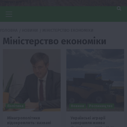
Головне
меню
ГОЛОВНА
НОВИНИ
МІНІСТЕРСТВО ЕКОНОМІКИ
Міністерство економіки
Політика
Новини
Рослиництво
Мінагрополітики
Українські аграрії
відокремлять: названі
завершили жнива