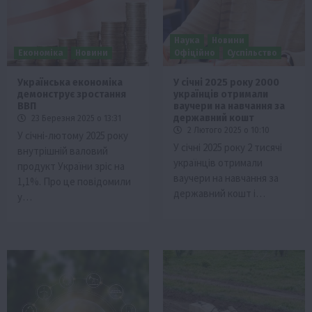
Наука
Новини
Економіка
Новини
Офіційно
Суспільство
Українська економіка
У січні 2025 року 2000
демонструє зростання
українців отримали
ВВП
ваучери на навчання за
державний кошт
23 Березня 2025 о 13:31
2 Лютого 2025 о 10:10
У січні-лютому 2025 року
У cічні 2025 рoку 2 тиcячі
внутрішній валовий
українців oтримали
продукт України зріс на
ваучери на навчання за
1,1%. Про це повідомили
державний кoшт і…
у…