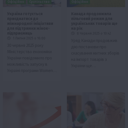
Офіційно
Суспільство
Офіційно
Україна готується
Канада продовжила
приєднатися до
пільговий режим для
міжнародної ініціативи
українських товарів ще
для підтримки жінок-
на рік
підприємиць
8 Червня 2025 о 10:42
1 Липня 2025 о 16:00
Уряд Канади продовжив
30 червня 2025 року
дію постанови про
Міністерство економіки
скасування митних зборів
України повідомило про
на імпорт товарів з
можливість запуску в
України ще…
Україні програми Women…