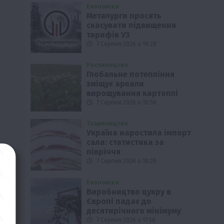
Економіка
Металурги просять
скасувати підвищення
тарифів УЗ
7 Серпня 2026 о 19:28
Рослиництво
Глобальне потепління
зміщує ареали
вирощування картоплі
7 Серпня 2026 о 18:58
Твариництво
Україна наростила імпорт
сала: статистика за
півріччя
7 Серпня 2026 о 18:28
Економіка
Виробництво цукру в
Європі падає до
десятирічного мінімуму
7 Серпня 2026 о 17:58