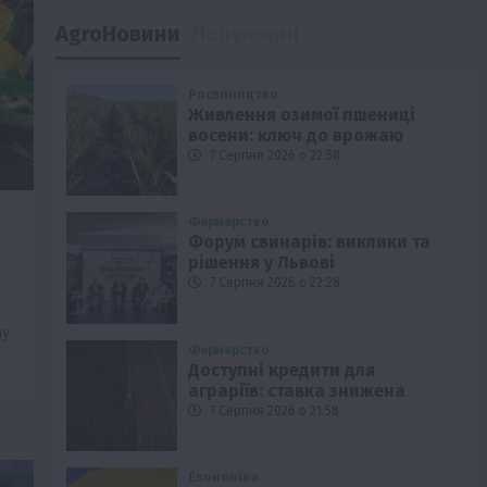
AgroНовини
Популярні
Рослиництво
Живлення озимої пшениці
восени: ключ до врожаю
7 Серпня 2026 о 22:58
Фермерство
Форум свинарів: виклики та
рішення у Львові
7 Серпня 2026 о 22:28
му
Фермерство
Доступні кредити для
аграріїв: ставка знижена
7 Серпня 2026 о 21:58
Економіка