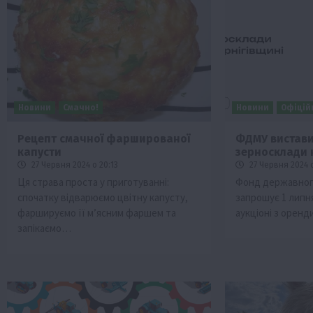
Новини
Смачно!
Новини
Офіцій
Рецепт смачної фаршированої
ФДМУ вистави
капусти
зерносклади 
Туризм
27 Червня 2024 о 20:13
27 Червня 2024 о
Бізнес
Новини
Поради
ТОП1
Ця страва проста у приготуванні:
Фонд державного
спочатку відварюємо цвітну капусту,
запрошує 1 липня
риб Свиняче
Як правильно підібрати розкидач до
фаршируємо її м’ясним фаршем та
аукціоні з орен
залежно від площі поля та культур?
запікаємо…
7 Серпня 2026 о 10:14