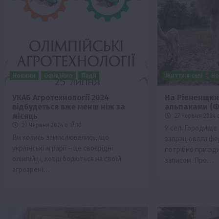
Новини
Офіційно
Події
Життя в селі
Но
УКАБ Агротехнології 2024
На Рівненщин
відбудеться вже менш ніж за
альпаками (Ф
місяць
27 Червня 2024 о
27 Червня 2024 о 17:10
У селі Городище
Ви колись замислювались, що
запрацювала фер
українські аграрії – це своєрідні
потрібно приїзд
олімпійці, котрі борються на своїй
записом. Про…
агроарені…