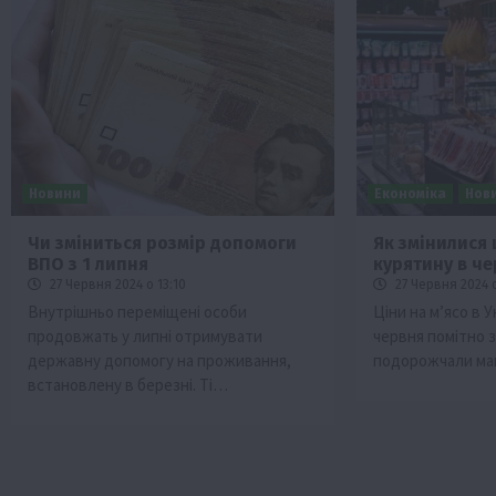
Новини
Економіка
Нов
Чи зміниться розмір допомоги
Як змінилися 
ВПО з 1 липня
курятину в че
27 Червня 2024 о 13:10
27 Червня 2024 о
Внутрішньо переміщені особи
Ціни на м’ясо в У
продовжать у липні отримувати
червня помітно з
державну допомогу на проживання,
подорожчали ма
встановлену в березні. Ті…