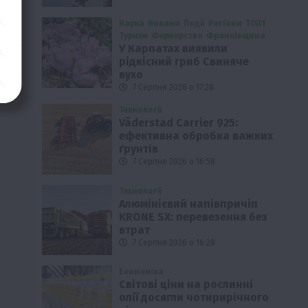
Наука
Новини
Події
Регіони
ТОП1
Туризм
Фермерство
Франківщина
У Карпатах виявили
рідкісний гриб Свиняче
вухо
7 Серпня 2026 о 17:28
Технології
Väderstad Carrier 925:
ефективна обробка важких
ґрунтів
7 Серпня 2026 о 16:58
Технології
Алюмінієвий напівпричіп
KRONE SX: перевезення без
втрат
7 Серпня 2026 о 16:28
Економіка
Світові ціни на рослинні
олії досягли чотирирічного