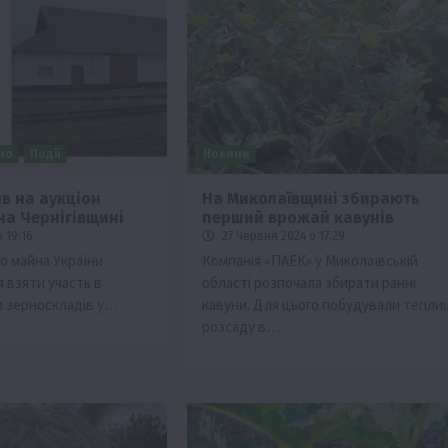
но
Події
Новини
в на аукціон
На Миколаївщині збирають
на Чернігівщині
перший врожай кавунів
Бізнес
Новини
Офіційно
Події
Суспільство
 19:16
27 Червня 2024 о 17:29
ТОП1
Фермерство
 майна України
Компанія «ПАЕК» у Миколаївській
 взяти участь в
області розпочала збирати ранні
брив
Оренда садової ділянки: як усе оформити
ди зерноскладів у…
кавуни. Для цього побудували теплиц
легально та без проблем
розсаду в…
5 Серпня 2026 о 20:14