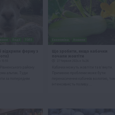
вини
Події
ТОП1
Економіка
Новини
і відкрили ферму з
Що зробити, якщо кабачки
ото)
почали жовтіти
 15:55
27 Червня 2024 о 14:26
 Рівненського району
Кабачки можуть жовтіти та в’янути.
ма альпак. Туди
Причиною проблеми може бути
ити за попереднім
перенасичення кабачків вологою, то
інтенсивність поливу…