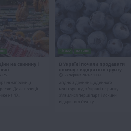
ини
Бізнес
Новини
ціни на свинину і
В Україні почали продавати
рвні
лохину з відкритого грунту
 12:20
27 Червня 2024 о 10:43
країні наприкінці
Згідно з даними щоденного
росли. Деякі позиції
моніторингу, в Україні на ринку
йже на 40…
з’явилися перші партії лохини
відкритого ґрунту…