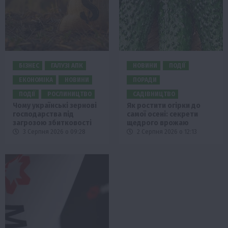
БІЗНЕС
ГАЛУЗІ АПК
НОВИНИ
ПОДІЇ
ЕКОНОМІКА
НОВИНИ
ПОРАДИ
ПОДІЇ
РОСЛИНИЦТВО
САДІВНИЦТВО
Чому українські зернові
Як ростити огірки до
господарства під
самої осені: секрети
загрозою збитковості
щедрого врожаю
3 Серпня 2026 о 09:28
2 Серпня 2026 о 12:13