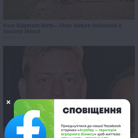
Rare Elephant Birth—Then Nature Delivered A
Second Shock
HABERION