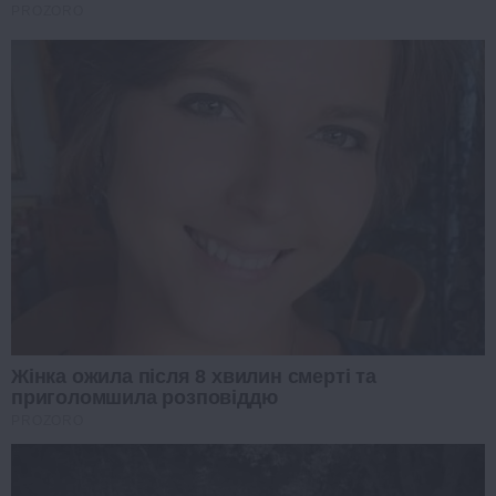
PROZORO
Жінка ожила після 8 хвилин смерті та
приголомшила розповіддю
PROZORO