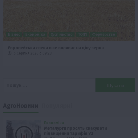
Бізнес
Економіка
Суспільство
ТОП1
Фермерство
Європейська спека вже впливає на ціну зерна
5 Серпня 2026 о 09:28
Пошук:
AgroНовини
Популярні
Економіка
Металурги просять скасувати
підвищення тарифів УЗ