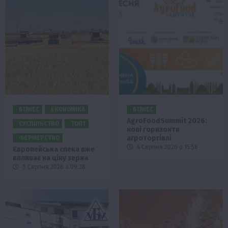
БІЗНЕС
ЕКОНОМІКА
БІЗНЕС
AgroFoodSummit 2026:
СУСПІЛЬСТВО
ТОП1
нові горизонти
агроторгівлі
ФЕРМЕРСТВО
4 Серпня 2026 о 15:58
Європейська спека вже
впливає на ціну зерна
5 Серпня 2026 о 09:28