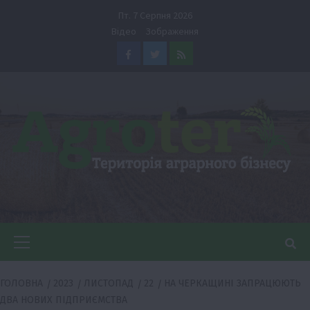
Перейти
Пт. 7 Серпня 2026
до
Відео
Зображення
вмісту
Facebook
Twitter
Feed
Головне
меню
ГОЛОВНА
2023
ЛИСТОПАД
22
НА ЧЕРКАЩИНІ ЗАПРАЦЮЮТЬ
ДВА НОВИХ ПІДПРИЄМСТВА