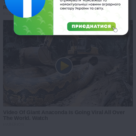
Troy Aikman's And His Lover Whom You'll Easily
Recognize
BUZZDAY
Video Of Giant Anaconda Is Going Viral All Over
The World. Watch
HABERION