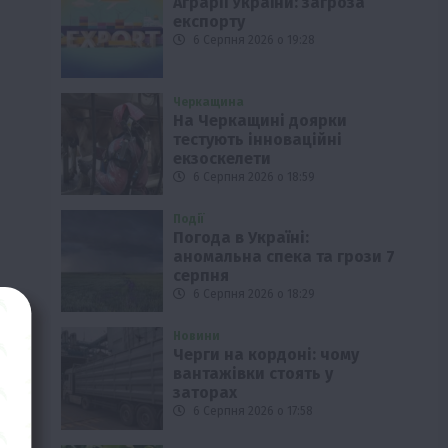
Аграрії України: загроза
експорту
6 Серпня 2026 о 19:28
Черкащина
На Черкащині доярки
тестують інноваційні
екзоскелети
6 Серпня 2026 о 18:59
Події
Погода в Україні:
аномальна спека та грози 7
серпня
6 Серпня 2026 о 18:29
Новини
Черги на кордоні: чому
вантажівки стоять у
заторах
6 Серпня 2026 о 17:58