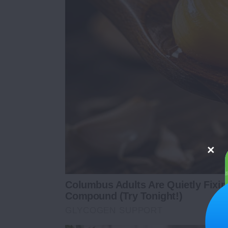
Columbus Adults Are Quietly Fixi
Compound (Try Tonight!)
GLYCOGEN SUPPORT