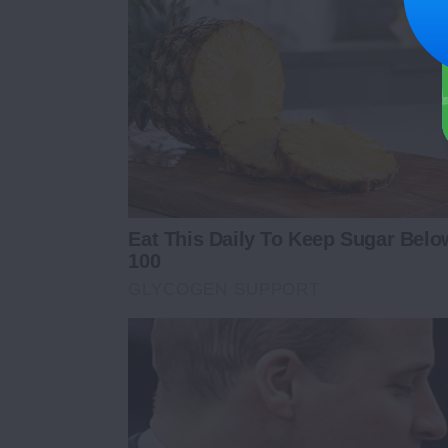
Eat This Daily To Keep Sugar Belo
100
GLYCOGEN SUPPORT