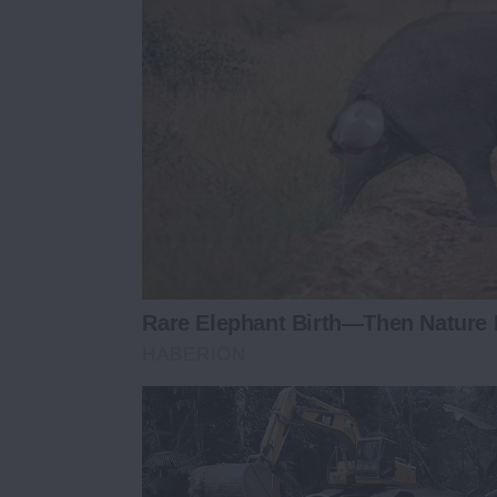
Rare Elephant Birth—Then Nature 
HABERION