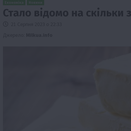
Економіка
Новини
Стало відомо на скільки
21 Серпня 2023 о 22:33
Джерело:
Milkua.info
Бізнес
Галузі АПК
Економіка
Новини
Под
Рослиництво
Суспільство
ТОП1
Фермерст
Кредити для аграріїв під заставу вро
новою програмою від Уряду
1 Серпня 2026 о 11:58