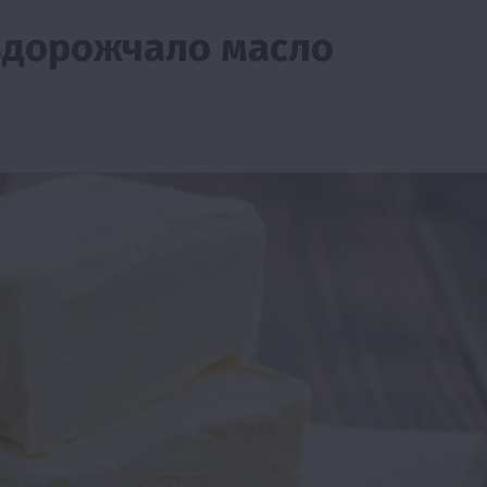
 здорожчало масло
ії
Бізнес
Новини
Офіційно
Події
Суспільство
во
ТОП1
Фермерство
жаю за
Оренда садової ділянки: як усе оформити
легально та без проблем
5 Серпня 2026 о 20:14