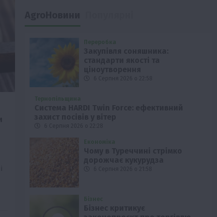
AgroНовини
Популярні
Переробка
Закупівля соняшника:
стандарти якості та
ціноутворення
6 Серпня 2026 о 22:58
Тернопільщина
Система HARDI Twin Force: ефективний
захист посівів у вітер
и
6 Серпня 2026 о 22:28
Економіка
Чому в Туреччині стрімко
дорожчає кукурудза
і
6 Серпня 2026 о 21:58
Бізнес
Бізнес критикує