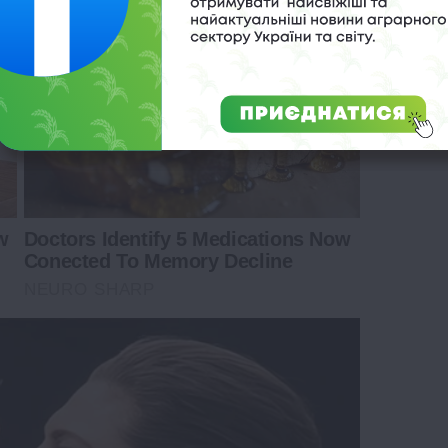
w
Doctors Identify 5 Medications Now
Conected To Memory Decline
NEURO SHARP