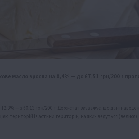
кове масло зросла на 0,4% — до 67,51 грн/200 г прот
12,3% — з 60,13 грн/200 г. Держстат зауважує, що дані наведен
єю територій і частини територій, на яких ведуться (велися)