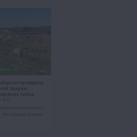
вини
Дніпропетровщини
тні тварин,
изм
 гарячих точок
Бізнес
Новини
Поради
ТОП1
 16:37
країнці евакуюються з
виняче
Як правильно підібрати розкидач добрив
й. Не залишають вони
залежно від площі поля та культур?
і…
7 Серпня 2026 о 10:14