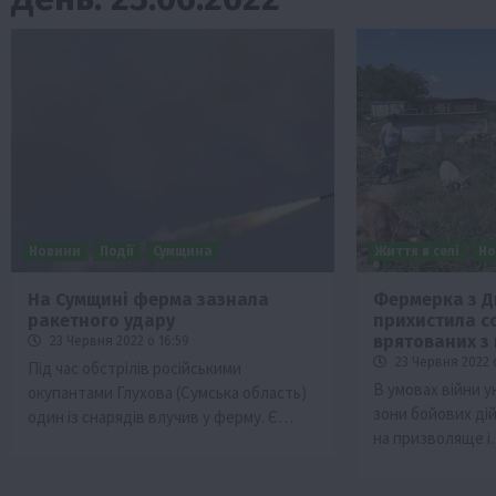
Новини
Події
Сумщина
Життя в селі
Но
На Сумщині ферма зазнала
Фермерка з 
ракетного удару
прихистила со
ини
Події
Наука
Новини
Події
Регіони
ТОП1
Тур
врятованих з
23 Червня 2022 о 16:59
Фермерство
Франківщина
23 Червня 2022 о
Під час обстрілів російськими
В умовах війни у
окупантами Глухова (Сумська область)
 млн грн від
У Карпатах виявили рідкісний гриб С
зони бойових ді
один із снарядів влучив у ферму. Є…
вухо
на призволяще 
7 Серпня 2026 о 17:28