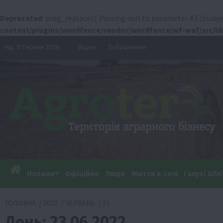
Deprecated
: preg_replace(): Passing null to parameter #3 ($subje
content/plugins/wordfence/vendor/wordfence/wf-waf/src/lib
Перейти
Нд. 9 Серпня 2026
Відео
Зображення
до
вмісту
Новини
Офіційно
Люди
Життя в селі
Галузі АПК
ГОЛОВНА
2022
ЧЕРВЕНЬ
23
День:
23.06.2022