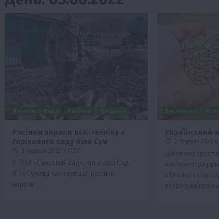
Новини
Події
Регіони
Сумщина
Економіка
Нов
Росіяни вкрали всю техніку з
Український 
горіхового саду біля Сум
3 Червня 2022 о 
Бізнес
Економіка
Життя в селі
Новини
3 Червня 2022 о 17:27
Ціновому зрост
ТОП1
Фермерство
У ТОВ «Сумський сад», що в селі Сад
кон’юнктура рин
біля Сум під час окупації росіяни
обмежені перехі
Аграрії отримають кредити до 10 млн 
вкрали…
Sense Bank
всередині країн
4 Серпня 2026 о 12:08