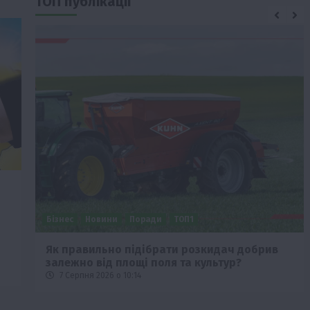
ТОП публікації
Бізнес
Новини
Поради
ТОП1
че
Як правильно підібрати розкидач добрив
залежно від площі поля та культур?
7 Серпня 2026 о 10:14