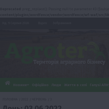
Deprecated
: preg_replace(): Passing null to parameter #3 ($subje
content/plugins/wordfence/vendor/wordfence/wf-waf/src/lib
Перейти
Нд. 9 Серпня 2026
Відео
Зображення
до
вмісту
Новини
Офіційно
Люди
Життя в селі
Галузі АПК
ГОЛОВНА
2022
ЧЕРВЕНЬ
3
День:
03.06.2022