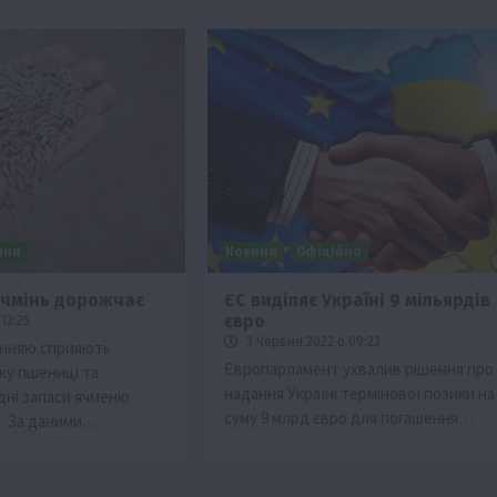
ини
Новини
Офіційно
ячмінь дорожчає
ЄС виділяє Україні 9 мільярдів
євро
13:25
Події
Наука
Новини
Події
Регіони
ТОП1
Туризм
3 Червня 2022 о 09:23
анняю сприяють
Фермерство
Франківщина
Європарламент ухвалив рішення про
ку пшениці та
надання Україні термінової позики на
дні запаси ячменю
грн від
У Карпатах виявили рідкісний гриб Свиня
суму 9 млрд євро для погашення…
и. За даними…
вухо
7 Серпня 2026 о 17:28