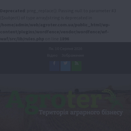
Deprecated
: preg_replace(): Passing null to parameter #3
($subject) of type array|string is deprecated in
/home/admin/web/agroter.com.ua/public_html/wp-
content/plugins/wordfence/vendor/wordfence/wf-
waf/src/lib/rules.php
on line
1896
Перейти
Пн. 10 Серпня 2026
до
Відео
Зображення
вмісту
Facebook
Twitter
Feed