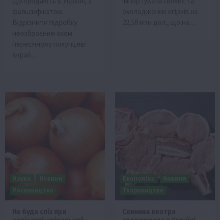
що продають в Україні, є
імпортувала свіжих та
фальсифікатом.
охолоджених огірків на
Відрізнити підробку
22,58 млн дол., що на…
неозброєним оком
пересічному покупцеві
вкрай…
Наука
Новини
Економіка
Новини
Рослиництво
Твариництво
Не буде сліз при
Свинина вкотре