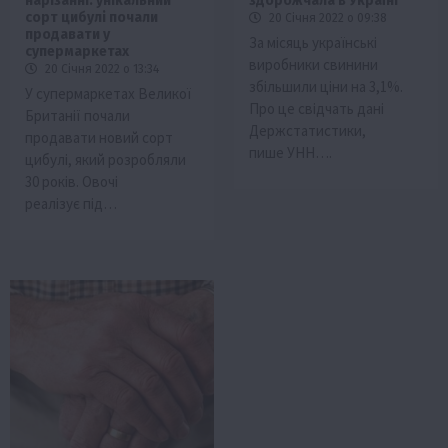
нарізанні: унікальний
здорожчала в Україні
сорт цибулі почали
20 Січня 2022 о 09:38
продавати у
За місяць українські
супермаркетах
виробники свинини
20 Січня 2022 о 13:34
збільшили ціни на 3,1%.
У супермаркетах Великої
Про це свідчать дані
Британії почали
Держстатистики,
продавати новий сорт
пише УНН….
цибулі, який розробляли
30 років. Овочі
реалізує під…