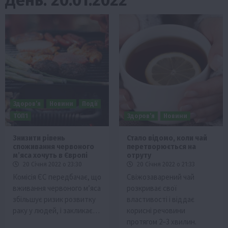
Здоров’я
Новини
Події
ТОП1
Здоров’я
Новини
Знизити рівень
Стало відомо, коли чай
споживання червоного
перетворюється на
м’яса хочуть в Європі
отруту
20 Січня 2022 о 23:30
20 Січня 2022 о 21:33
Комісія ЄС передбачає, що
Cвіжозаварений чай
вживання червоного м’яса
розкриває свої
збільшує ризик розвитку
властивості і віддає
раку у людей, і закликає…
корисні речовини
протягом 2–3 хвилин.