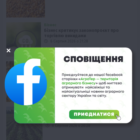
Бізнес
Бізнес критикує законопроєкт про
торгівлю викидами
6 Серпня 2026 о 21:28
Бджолярство
Пасічники Сумщини: тонни меду
попри війну
6 Серпня 2026 о 20:58
Рослиництво
Регулятори росту ріпаку: коли та як
застосовувати
6 Серпня 2026 о 20:28