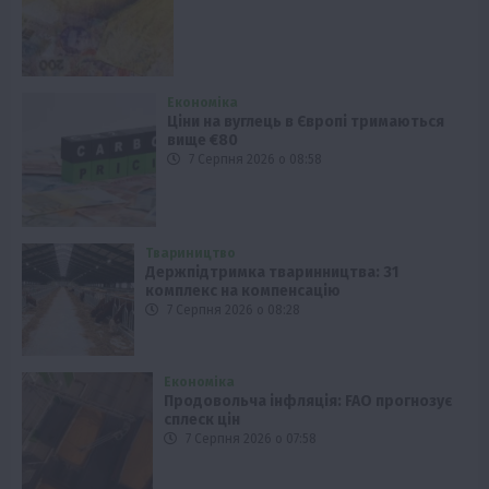
Економіка
Ціни на вуглець в Європі тримаються
вище €80
7 Серпня 2026 о 08:58
Твариництво
Держпідтримка тваринництва: 31
комплекс на компенсацію
7 Серпня 2026 о 08:28
Економіка
Продовольча інфляція: FAO прогнозує
сплеск цін
7 Серпня 2026 о 07:58