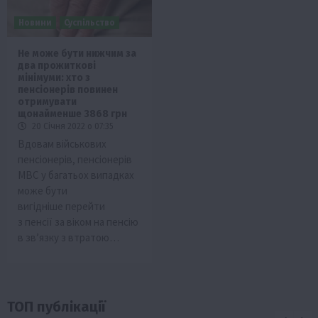
Новини
Суспільство
Не може бути нижчим за
два прожиткові
мінімуми: хто з
пенсіонерів повинен
отримувати
щонайменше 3868 грн
20 Січня 2022 о 07:35
Вдовам військових
пенсіонерів, пенсіонерів
МВС у багатьох випадках
може бути
вигідніше перейти
з пенсії за віком на пенсію
в зв’язку з втратою…
ТОП публікації