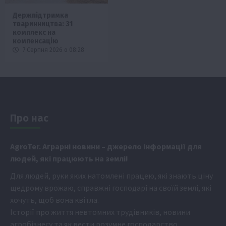
Держпідтримка
тваринництва: 31
комплекс на
компенсацію
7 Серпня 2026 о 08:28
Про нас
Аgr
oTer. Аграрні новини
– джерело інформації для
людей, які працюють на землі!
Для людей, руки яких натомлені працею, які знають ціну
щедрому врожаю, справжні господарі на своїй землі, які
хочуть, щоб вона квітла.
Історії про життя невтомних трудівників, новини
агробізнесу та як вести розумне господарство.