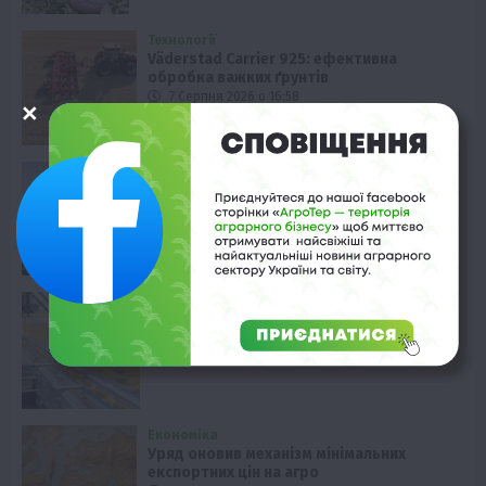
Технології
Väderstad Carrier 925: ефективна
обробка важких ґрунтів
7 Серпня 2026 о 16:58
Технології
Алюмінієвий напівпричіп KRONE SX:
перевезення без втрат
7 Серпня 2026 о 16:28
Економіка
Світові ціни на рослинні олії досягли
чотирирічного піку
7 Серпня 2026 о 15:58
Економіка
Уряд оновив механізм мінімальних
експортних цін на агро