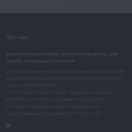
Про нас
Аgr
oTer. Аграрні новини
– джерело інформації для
людей, які працюють на землі!
Для людей, руки яких натомлені працею, які знають ціну
щедрому врожаю, справжні господарі на своїй землі, які
хочуть, щоб вона квітла.
Історії про життя невтомних трудівників, новини
агробізнесу та як вести розумне господарство.
Усе і навіть більше ви зможете прочитати на
спеціалізованому аграрному сайті
“Агротер”
!