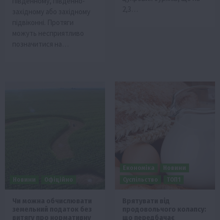
південному, південно-
2,3…
західному або західному
підвіконні. Протяги
можуть несприятливо
позначитися на…
Економіка
Новини
Новини
Офіційно
Суспільство
ТОП1
Чи можна обчислювати
Врятувати від
земельний податок без
продовольчого колапсу:
витягу про нормативну
що передбачає