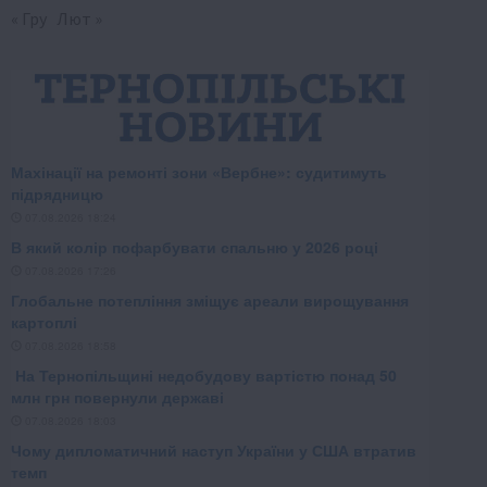
« Гру
Лют »