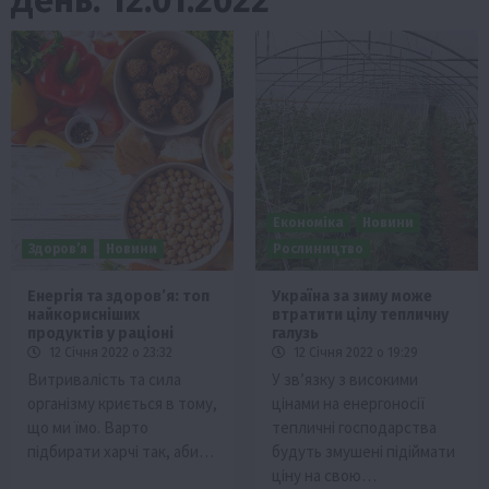
Економіка
Новини
Здоров’я
Новини
Рослиництво
Енергія та здоров’я: топ
Україна за зиму може
найкорисніших
втратити цілу тепличну
продуктів у раціоні
галузь
12 Січня 2022 о 23:32
12 Січня 2022 о 19:29
Витривалість та сила
У зв’язку з високими
організму криється в тому,
цінами на енергоносії
що ми їмо. Варто
тепличні господарства
підбирати харчі так, аби…
будуть змушені підіймати
ціну на свою…