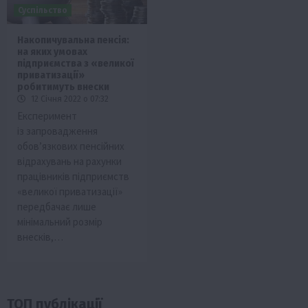
Суспільство
Накопичувальна пенсія:
на яких умовах
підприємства з «великої
приватизації»
робитимуть внески
12 Січня 2022 о 07:32
Експеримент
із запровадження
обов’язкових пенсійних
відрахувань на рахунки
працівників підприємств
«великої приватизації»
передбачає лише
мінімальний розмір
внесків,…
ТОП публікації