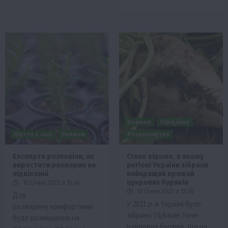
Новини
Офіційно
Життя в селі
Новини
Рослиництво
Експерти розповіли, як
Стало відомо, в якому
виростити розмарин на
регіоні України зібрали
підвіконні
найкращий врожай
цукрових буряків
12 Січня 2022 о 15:45
12 Січня 2022 о 13:30
Для
У 2021 р. в Україні було
розмарину комфортним
зібрано 10,6 млн тонн
буде розміщення на
цукрових буряків, що на