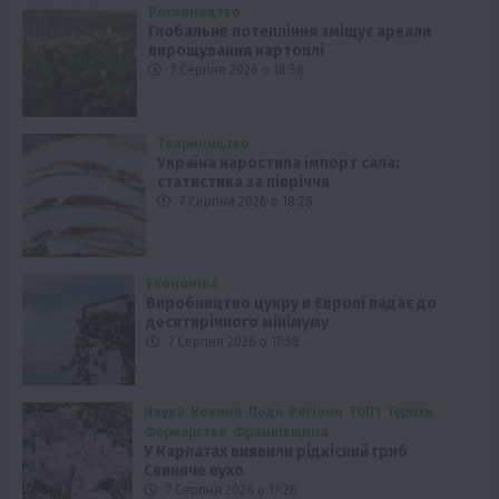
Рослиництво
Глобальне потепління зміщує ареали
вирощування картоплі
7 Серпня 2026 о 18:58
Твариництво
Україна наростила імпорт сала:
статистика за півріччя
7 Серпня 2026 о 18:28
Економіка
Виробництво цукру в Європі падає до
десятирічного мінімуму
7 Серпня 2026 о 17:58
Наука
Новини
Події
Регіони
ТОП1
Туризм
Фермерство
Франківщина
У Карпатах виявили рідкісний гриб
Свиняче вухо
7 Серпня 2026 о 17:28