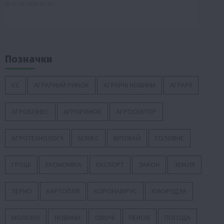
Позначки
ЄС
АГРАРНИЙ РИНОК
АГРАРНІ НОВИНИ
АГРАРІЇ
АГРОБІЗНЕС
АГРОРИНОК
АГРОСЕКТОР
АГРОТЕХНОЛОГІЇ
БІЗНЕС
ВРОЖАЙ
ГОЛОВНЕ
ГРОШІ
ЕКОНОМІКА
ЕКСПОРТ
ЗАКОН
ЗЕМЛЯ
ЗЕРНО
КАРТОПЛЯ
КОРОНАВІРУС
КУКУРУДЗА
МОЛОКО
НОВИНИ
ОВОЧІ
ПЕНСІЯ
ПОГОДА