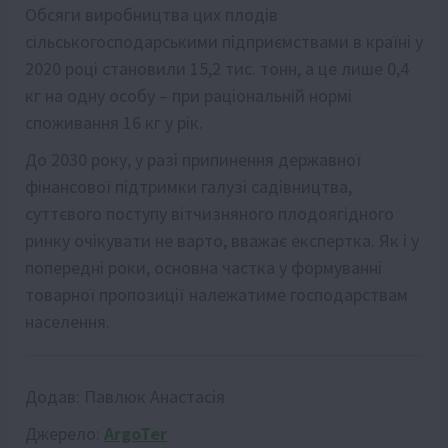
Обсяги виробництва цих плодів
сільськогосподарськими підприємствами в країні у
2020 році становили 15,2 тис. тонн, а це лише 0,4
кг на одну особу – при раціональній нормі
споживання 16 кг у рік.
До 2030 року, у разі припинення державної
фінансової підтримки галузі садівництва,
суттєвого поступу вітчизняного плодоягідного
ринку очікувати не варто, вважає експертка. Як і у
попередні роки, основна частка у формуванні
товарної пропозиції належатиме господарствам
населення.
Додав:
Павлюк Анастасія
Джерело:
ArgoTer