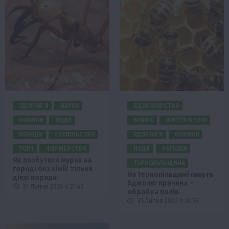
ЗДОРОВ’Я
НАУКА
БДЖОЛЯРСТВО
НОВИНИ
ПОДІЇ
БІЗНЕС
ЖИТТЯ В СЕЛІ
ПОРАДИ
СУСПІЛЬСТВО
ЗДОРОВ’Я
НОВИНИ
ТОП1
ФЕРМЕРСТВО
ПОДІЇ
РЕГІОНИ
Як позбутися мурах на
ТЕРНОПІЛЬЩИНА
городі без хімії: тільки
На Тернопільщині гинуть
дієві поради
бджоли: причина –
31 Липня 2026 о 21:40
обробка полів
31 Липня 2026 о 18:58