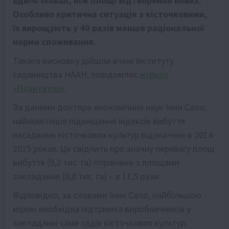
вдвічі більші, ніж площі відтворення нових.
Особливо критична ситуація з кісточковими,
їх вирощують у 40 разів менше раціональної
норми споживання.
Такого висновку дійшли вчені Інституту
садівництва НААН, повідомляє
журнал
«Плантатор»
.
За даними доктора економічних наук Інни Сало,
найпомітніше підвищення індексів вибуття
насаджень кісточкових культур відзначене в 2014-
2015 роках. Це свідчить про значну перевагу площ
вибуття (9,2 тис. га) порівняно з площами
закладання (0,8 тис. га) – в 11,5 рази.
Відповідно, за словами Інни Сало, найбільшою
мірою необхідна підтримка виробничників у
закладанні саме садів кісточкових культур.