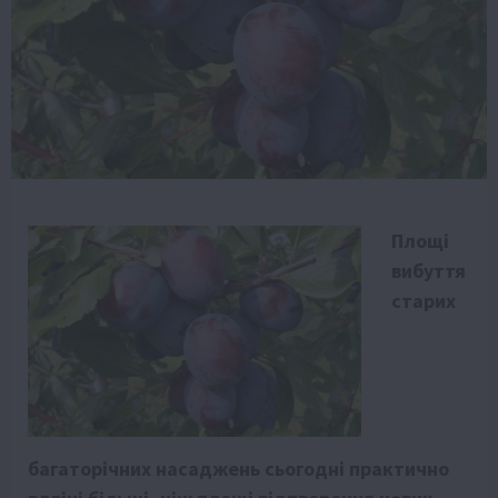
Площі
вибуття
старих
багаторічних насаджень сьогодні практично