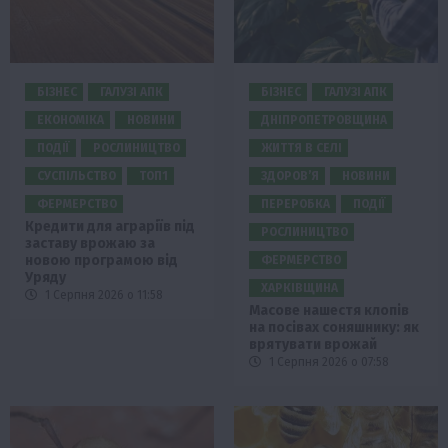
БІЗНЕС
ГАЛУЗІ АПК
БІЗНЕС
ГАЛУЗІ АПК
ЕКОНОМІКА
НОВИНИ
ДНІПРОПЕТРОВЩИНА
ПОДІЇ
РОСЛИНИЦТВО
ЖИТТЯ В СЕЛІ
СУСПІЛЬСТВО
ТОП1
ЗДОРОВ’Я
НОВИНИ
ФЕРМЕРСТВО
ПЕРЕРОБКА
ПОДІЇ
Кредити для аграріїв під
РОСЛИНИЦТВО
заставу врожаю за
новою програмою від
ФЕРМЕРСТВО
Уряду
ХАРКІВЩИНА
1 Серпня 2026 о 11:58
Масове нашестя клопів
на посівах соняшнику: як
врятувати врожай
1 Серпня 2026 о 07:58