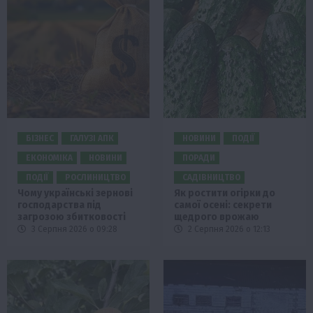
БІЗНЕС
ГАЛУЗІ АПК
НОВИНИ
ПОДІЇ
ЕКОНОМІКА
НОВИНИ
ПОРАДИ
ПОДІЇ
РОСЛИНИЦТВО
САДІВНИЦТВО
Чому українські зернові
Як ростити огірки до
господарства під
самої осені: секрети
загрозою збитковості
щедрого врожаю
3 Серпня 2026 о 09:28
2 Серпня 2026 о 12:13