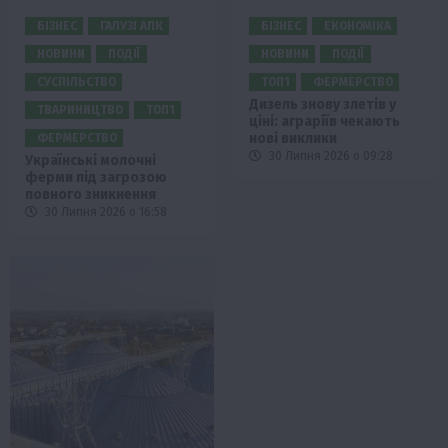
БІЗНЕС
ГАЛУЗІ АПК
БІЗНЕС
ЕКОНОМІКА
НОВИНИ
ПОДІЇ
НОВИНИ
ПОДІЇ
СУСПІЛЬСТВО
ТОП1
ФЕРМЕРСТВО
Дизель знову злетів у
ТВАРИНИЦТВО
ТОП1
ціні: аграріїв чекають
нові виклики
ФЕРМЕРСТВО
30 Липня 2026 о 09:28
Українські молочні
ферми під загрозою
повного зникнення
30 Липня 2026 о 16:58