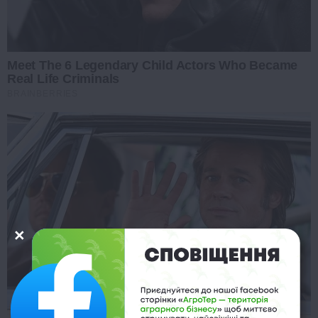
Meet The 6 Legendary Child Actors Who Became
Real Life Criminals
BRAINBERRIES