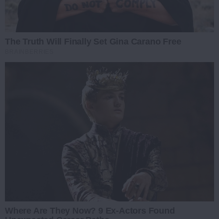
The Truth Will Finally Set Gina Carano Free
BRAINBERRIES
Where Are They Now? 9 Ex-Actors Found