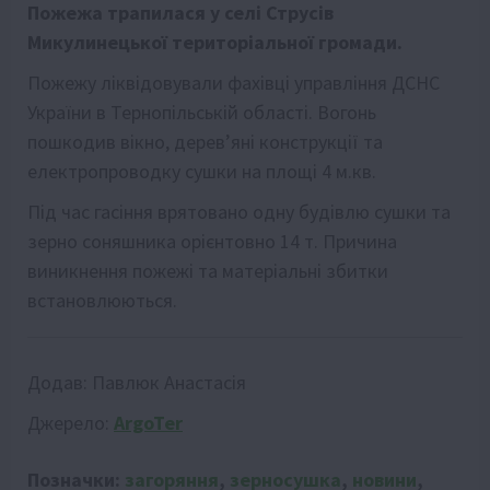
Пожежа трапилася у селі Струсів
Микулинецької територіальної громади.
Пожежу ліквідовували фахівці управління ДСНС
України в Тернопільській області. Вогонь
пошкодив вікно, дерев’яні конструкції та
електропроводку сушки на площі 4 м.кв.
Під час гасіння врятовано одну будівлю сушки та
зерно соняшника орієнтовно 14 т. Причина
виникнення пожежі та матеріальні збитки
встановлюються.
Додав:
Павлюк Анастасія
Джерело:
ArgoTer
Позначки:
загоряння
,
зерносушка
,
новини
,