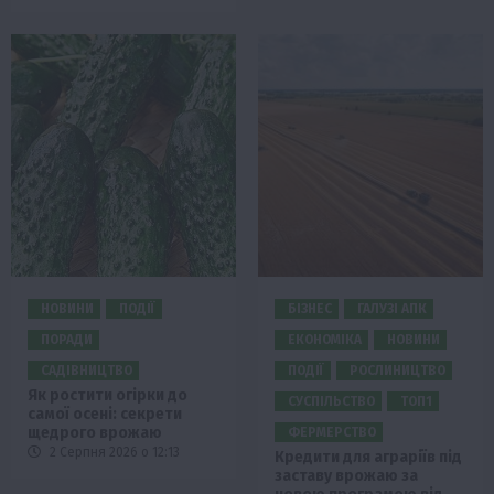
НОВИНИ
ПОДІЇ
БІЗНЕС
ГАЛУЗІ АПК
ПОРАДИ
ЕКОНОМІКА
НОВИНИ
САДІВНИЦТВО
ПОДІЇ
РОСЛИНИЦТВО
Як ростити огірки до
СУСПІЛЬСТВО
ТОП1
самої осені: секрети
щедрого врожаю
ФЕРМЕРСТВО
2 Серпня 2026 о 12:13
Кредити для аграріїв під
заставу врожаю за