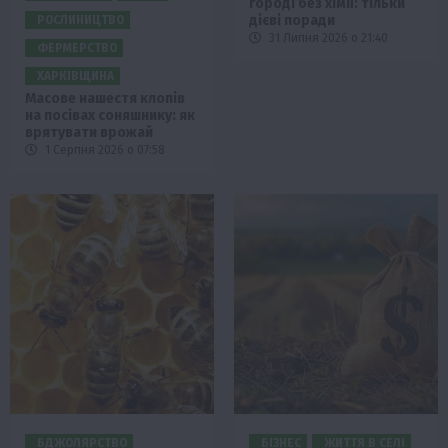
городі без хімії: тільки
дієві поради
РОСЛИНИЦТВО
31 Липня 2026 о 21:40
ФЕРМЕРСТВО
ХАРКІВЩИНА
Масове нашестя клопів
на посівах соняшнику: як
врятувати врожай
1 Серпня 2026 о 07:58
БДЖОЛЯРСТВО
БІЗНЕС
ЖИТТЯ В СЕЛІ