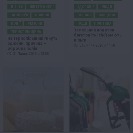
БІЗНЕС
ЖИТТЯ В СЕЛІ
ЗДОРОВ’Я
ЛЮДИ
ЗДОРОВ’Я
НОВИНИ
НОВИНИ
ОФІЦІЙНО
ПОДІЇ
РЕГІОНИ
ПОДІЇ
ПОЛІТИКА
Земельний податок:
ТЕРНОПІЛЬЩИНА
багатодітні сім’ї мають
На Тернопільщині гинуть
пільги
бджоли: причина –
31 Липня 2026 о 14:58
обробка полів
31 Липня 2026 о 18:58