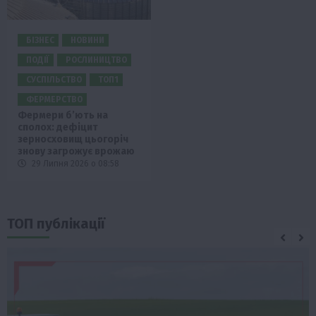
БІЗНЕС
НОВИНИ
ПОДІЇ
РОСЛИНИЦТВО
СУСПІЛЬСТВО
ТОП1
ФЕРМЕРСТВО
Фермери б’ють на
сполох: дефіцит
зерносховищ цьогоріч
знову загрожує врожаю
29 Липня 2026 о 08:58
ТОП публікації