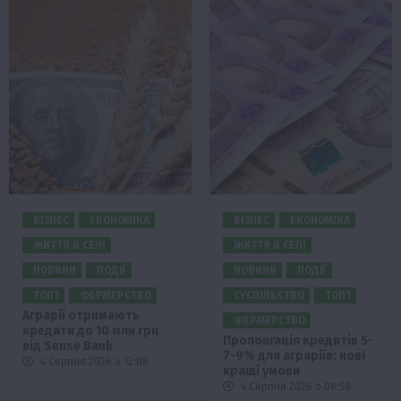
БІЗНЕС
ЕКОНОМІКА
БІЗНЕС
ЕКОНОМІКА
ЖИТТЯ В СЕЛІ
ЖИТТЯ В СЕЛІ
НОВИНИ
ПОДІЇ
НОВИНИ
ПОДІЇ
ТОП1
ФЕРМЕРСТВО
СУСПІЛЬСТВО
ТОП1
Аграрії отримають
ФЕРМЕРСТВО
кредити до 10 млн грн
Пролонгація кредитів 5-
від Sense Bank
7-9% для аграріїв: нові
4 Серпня 2026 о 12:08
кращі умови
4 Серпня 2026 о 08:58