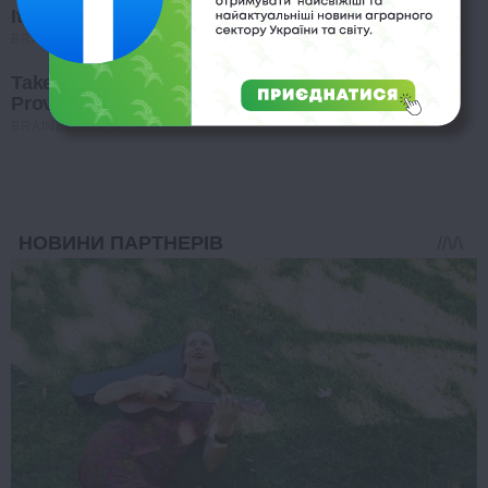
It Might Be Quentin Tarantino's Last Movie
BRAINBERRIES
Take A Look At Demi Moore's Most Iconic And
Provocative Roles
BRAINBERRIES