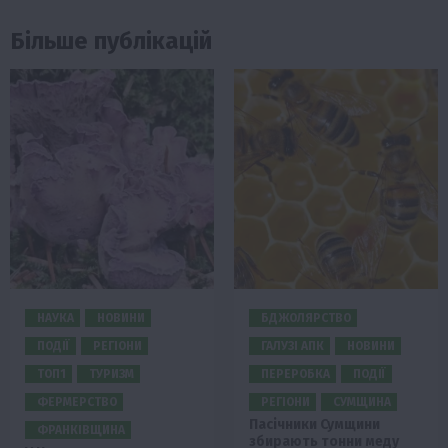
Більше публікацій
НАУКА
НОВИНИ
БДЖОЛЯРСТВО
ПОДІЇ
РЕГІОНИ
ГАЛУЗІ АПК
НОВИНИ
ТОП1
ТУРИЗМ
ПЕРЕРОБКА
ПОДІЇ
ФЕРМЕРСТВО
РЕГІОНИ
СУМЩИНА
Пасічники Сумщини
ФРАНКІВЩИНА
збирають тонни меду