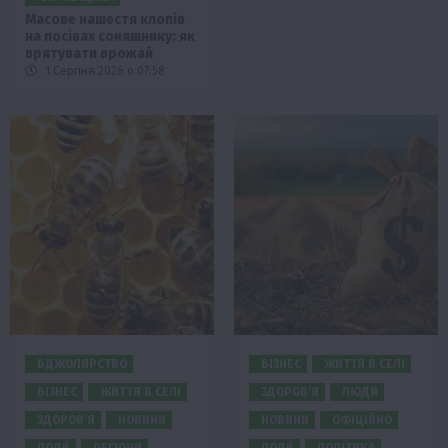
Масове нашестя клопів
на посівах соняшнику: як
врятувати врожай
1 Серпня 2026 о 07:58
БДЖОЛЯРСТВО
БІЗНЕС
ЖИТТЯ В СЕЛІ
БІЗНЕС
ЖИТТЯ В СЕЛІ
ЗДОРОВ’Я
ЛЮДИ
ЗДОРОВ’Я
НОВИНИ
НОВИНИ
ОФІЦІЙНО