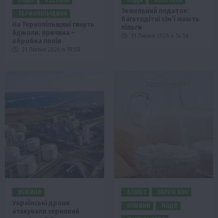
ПОДІЇ
РЕГІОНИ
ПОДІЇ
ПОЛІТИКА
Земельний податок:
ТЕРНОПІЛЬЩИНА
багатодітні сім’ї мають
На Тернопільщині гинуть
пільги
бджоли: причина –
31 Липня 2026 о 14:58
обробка полів
31 Липня 2026 о 18:58
НОВИНИ
БІЗНЕС
ГАЛУЗІ АПК
Українські дрони
НОВИНИ
ПОДІЇ
атакували зерновий