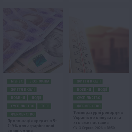
БІЗНЕС
ЕКОНОМІКА
ЖИТТЯ В СЕЛІ
ЖИТТЯ В СЕЛІ
НОВИНИ
ПОДІЇ
НОВИНИ
ПОДІЇ
СУСПІЛЬСТВО
СУСПІЛЬСТВО
ТОП1
ФЕРМЕРСТВО
Температурні рекорди в
ФЕРМЕРСТВО
Україні: де очікувати та
Пролонгація кредитів 5-
хто вже поставив
7-9% для аграріїв: нові
3 Серпня 2026 о 18:50
кращі умови