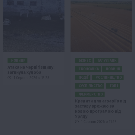
НОВИНИ
БІЗНЕС
ГАЛУЗІ АПК
Атака на Чернігівщину:
ЕКОНОМІКА
НОВИНИ
загинула худоба
ПОДІЇ
РОСЛИНИЦТВО
1 Серпня 2026 о 13:28
СУСПІЛЬСТВО
ТОП1
ФЕРМЕРСТВО
Кредити для аграріїв під
заставу врожаю за
новою програмою від
Уряду
1 Серпня 2026 о 11:58