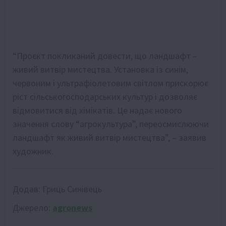
“Проєкт покликаний довести, що ландшафт –
живий витвір мистецтва. Установка із синім,
червоним і ультрафіолетовим світлом прискорює
ріст сільськогосподарських культур і дозволяє
відмовитися від хімікатів. Це надає нового
значення слову “агрокультура”, переосмислюючи
ландшафт як живий витвір мистецтва”, – заявив
художник.
Додав:
Гриць Синівець
Джерело:
agronews