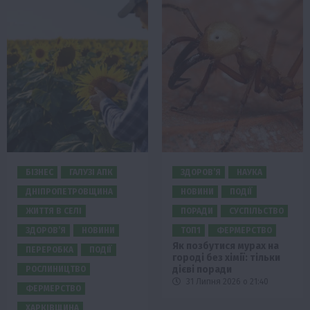
БІЗНЕС
ГАЛУЗІ АПК
ЗДОРОВ’Я
НАУКА
ДНІПРОПЕТРОВЩИНА
НОВИНИ
ПОДІЇ
ЖИТТЯ В СЕЛІ
ПОРАДИ
СУСПІЛЬСТВО
ЗДОРОВ’Я
НОВИНИ
ТОП1
ФЕРМЕРСТВО
Як позбутися мурах на
ПЕРЕРОБКА
ПОДІЇ
городі без хімії: тільки
дієві поради
РОСЛИНИЦТВО
31 Липня 2026 о 21:40
ФЕРМЕРСТВО
ХАРКІВЩИНА