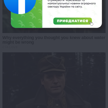
Why everything you thought you knew about water
might be wrong
CTA LOVE