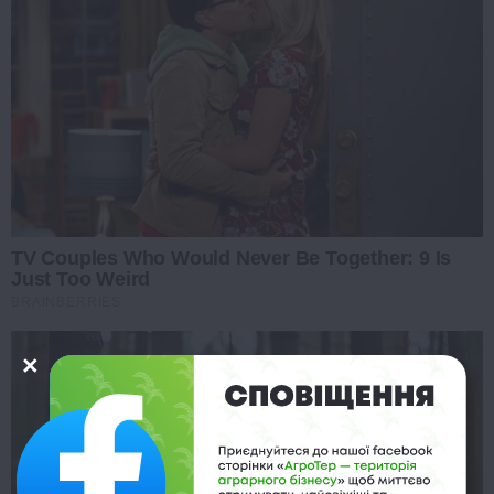
TV Couples Who Would Never Be Together: 9 Is
Just Too Weird
BRAINBERRIES