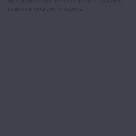
місцеві жителі практично не звертають уваги на
величезні площі, які їх годують.