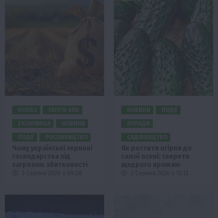
БІЗНЕС
ГАЛУЗІ АПК
НОВИНИ
ПОДІЇ
ЕКОНОМІКА
НОВИНИ
ПОРАДИ
ПОДІЇ
РОСЛИНИЦТВО
САДІВНИЦТВО
Чому українські зернові
Як ростити огірки до
господарства під
самої осені: секрети
загрозою збитковості
щедрого врожаю
3 Серпня 2026 о 09:28
2 Серпня 2026 о 12:13