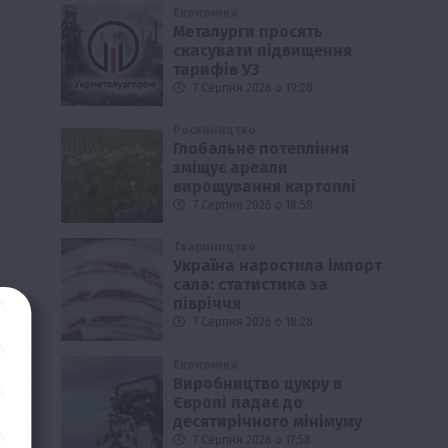
Економіка
Металурги просять
скасувати підвищення
тарифів УЗ
7 Серпня 2026 о 19:28
Рослиництво
Глобальне потепління
зміщує ареали
вирощування картоплі
7 Серпня 2026 о 18:58
Твариництво
Україна наростила імпорт
сала: статистика за
півріччя
7 Серпня 2026 о 18:28
Економіка
Виробництво цукру в
Європі падає до
десятирічного мінімуму
7 Серпня 2026 о 17:58