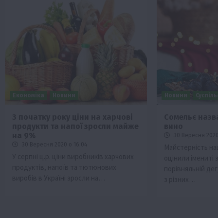
Економіка
Новини
Новини
Суспіл
З початку року ціни на харчові
Сомельє назв
продукти та напої зросли майже
вино
на 9%
30 Вересня 2020
30 Вересня 2020 о 16:04
Майстерність на
У серпні ц.р. ціни виробників харчових
оцінили імениті 
продуктів, напоїв та тютюнових
порівняльній де
виробів в Україні зросли на…
з різних…