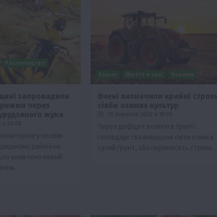
Рослиництво
Бізнес
Життя в селі
Новини
щині запровадили
Вчені визначили крайні строк
 режим через
сівби озимих культур
Події
Наука
Новини
Події
Регіони
ТОП1
Туризм
курудзяного жука
30 Вересня 2020 о 18:06
Фермерство
Франківщина
 о 20:08
Через дефіцит вологи в ґрунті
моніторингу посівів
господарства вимушені сіяти озимі в
грн від
У Карпатах виявили рідкісний гриб Свиня
іщицькому районі на
сухий ґрунт, або переносять строки
вухо
уло виявлено новий
7 Серпня 2026 о 17:28
рення…