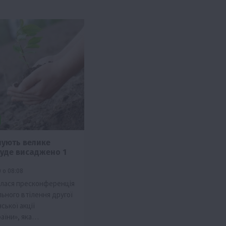
нують велике
буде висаджено 1
 о 08:08
улася пресконференція
льного втілення другої
ської акції
аїни», яка…