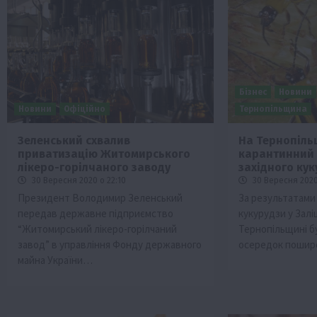
Бізнес
Новини
Новини
Офіційно
Тернопільщина
Зеленський схвалив
На Тернопіль
приватизацію Житомирського
карантинний
Бізнес
Економіка
Життя в селі
Новини
лікеро-горілчаного заводу
західного ку
ТОП1
Фермерство
30 Вересня 2020 о 22:10
30 Вересня 2020
Президент Володимир Зеленський
За результатами 
Аграрії отримають кредити до 10 млн 
передав державне підприємство
кукурудзи у Зал
Sense Bank
“Житомирський лікеро-горілчаний
Тернопільщині б
4 Серпня 2026 о 12:08
завод” в управління Фонду державного
осередок поши
майна України…