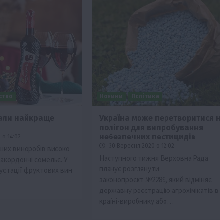
ьство
Новини
Політика
али найкраще
Україна може перетворитися 
полігон для випробування
небезпечних пестицидів
 о 14:02
30 Вересня 2020 о 12:02
ших виноробів високо
Наступного тижня Верховна Рада
закордонні сомельє. У
планує розглянути
густації фруктових вин
законопроєкт №2289, який відміняє
державну реєстрацію агрохімікатів в
країні-виробнику або…