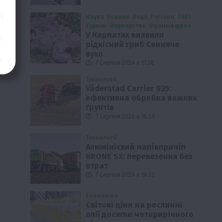
Наука
Новини
Події
Регіони
ТОП1
Туризм
Фермерство
Франківщина
У Карпатах виявили
рідкісний гриб Свиняче
вухо
7 Серпня 2026 о 17:28
Технології
Väderstad Carrier 925:
ефективна обробка важких
ґрунтів
7 Серпня 2026 о 16:58
Технології
Алюмінієвий напівпричіп
KRONE SX: перевезення без
втрат
7 Серпня 2026 о 16:28
Економіка
Світові ціни на рослинні
олії досягли чотирирічного