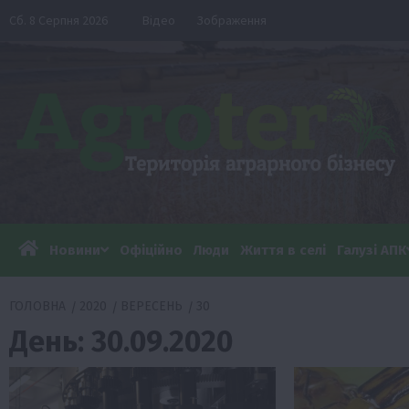
Перейти
Сб. 8 Серпня 2026
Відео
Зображення
до
вмісту
Новини
Офіційно
Люди
Життя в селі
Галузі АПК
ГОЛОВНА
2020
ВЕРЕСЕНЬ
30
День:
30.09.2020