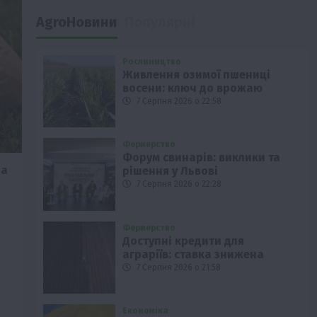
AgroНовини
Популярні
Рослиництво
Живлення озимої пшениці
восени: ключ до врожаю
7 Серпня 2026 о 22:58
Фермерство
Форум свинарів: виклики та
на
рішення у Львові
7 Серпня 2026 о 22:28
Фермерство
Доступні кредити для
аграріїв: ставка знижена
7 Серпня 2026 о 21:58
Економіка