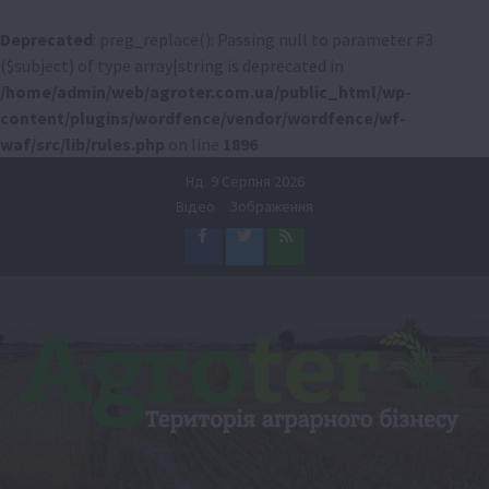
Deprecated
: preg_replace(): Passing null to parameter #3
($subject) of type array|string is deprecated in
/home/admin/web/agroter.com.ua/public_html/wp-
content/plugins/wordfence/vendor/wordfence/wf-
waf/src/lib/rules.php
on line
1896
Перейти
Нд. 9 Серпня 2026
до
Відео
Зображення
вмісту
Facebook
Twitter
Feed