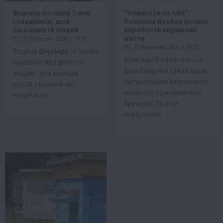
Фермер посадив 2 млн
“Намазати на хліб”:
соняшників, щоб
Компанія Roshen почала
ощасливити людей
виробляти вершкове
масло
21 Вересня 2020 о 10:15
21 Вересня 2020 о 09:13
Родина фермерів із Чикаго
Компанія Roshen почала
вирішила подарувати
виробництво і реалізацію
людям трохи більше
натурального вершкового
щастя у важкий час
масла під однойменним
епідемії та…
брендом. Про це
повідомляє…