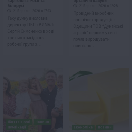
картоплі з Росії та
органічні кавуни
Білорусі
21 Вересня 2020 о 12:28
21 Вересня 2020 о 17:13
Провідний виробник
Таку думку висловив
органічної продукції з
директор ПБП «ВИМАЛ»
Одещини ТОВ “Дунайські
Сергій Симоненко в ході
аграрії” першим у світі
третього засідання
почав вирощувати
робочої групи з…
повністю…
Життя в селі
Новини
Публікації
Економіка
Новини