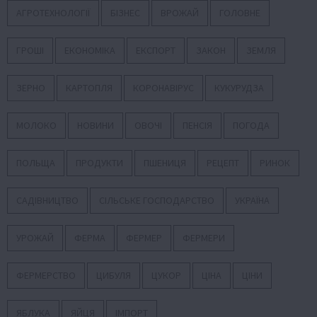
АГРОТЕХНОЛОГІЇ
БІЗНЕС
ВРОЖАЙ
ГОЛОВНЕ
ГРОШІ
ЕКОНОМІКА
ЕКСПОРТ
ЗАКОН
ЗЕМЛЯ
ЗЕРНО
КАРТОПЛЯ
КОРОНАВІРУС
КУКУРУДЗА
МОЛОКО
НОВИНИ
ОВОЧІ
ПЕНСІЯ
ПОГОДА
ПОЛЬЩА
ПРОДУКТИ
ПШЕНИЦЯ
РЕЦЕПТ
РИНОК
САДІВНИЦТВО
СІЛЬСЬКЕ ГОСПОДАРСТВО
УКРАЇНА
УРОЖАЙ
ФЕРМА
ФЕРМЕР
ФЕРМЕРИ
ФЕРМЕРСТВО
ЦИБУЛЯ
ЦУКОР
ЦІНА
ЦІНИ
ЯБЛУКА
ЯЙЦЯ
ІМПОРТ