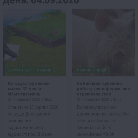
Життя в селі
Новини
Новини
Події
До кадастру внесли
На Київщині зупинено
майже 32 млн га
роботу свиноферми, яка
сільгоспземель
отруювала село
4 Вересня 2020 о 16:55
4 Вересня 2020 о 13:56
Станом на 25 серпня 2020
Головне управління
року, до Державного
Держпродспоживслужби
земельного
в Київській області
кадаструвнесено
зупинило роботу
відомості про 21,9 млн
свиноферми “ВКФ