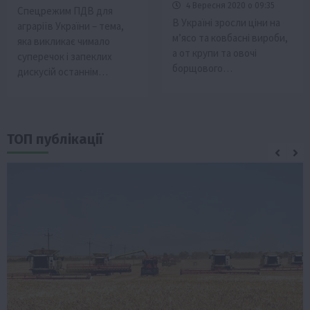
4 Вересня 2020 о 09:35
Спецрежим ПДВ для
В Україні зросли ціни на
аграріїв України – тема,
м’ясо та ковбасні вироби,
яка викликає чимало
а от крупи та овочі
суперечок і запеклих
борщового…
дискусій останнім…
ТОП публікації