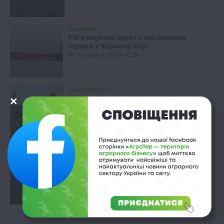
Одещина
РФ атакувала судно з українським
зерном у Чорному морі
6 Серпня 2026 о 12:28
Садівництво
Підземне зрошення саду: досвід
молдовського фермера
6 Серпня 2026 о 11:58
Одещина
Agrico Sales допоможе розвивати
порти Одещини
6 Серпня 2026 о 11:28