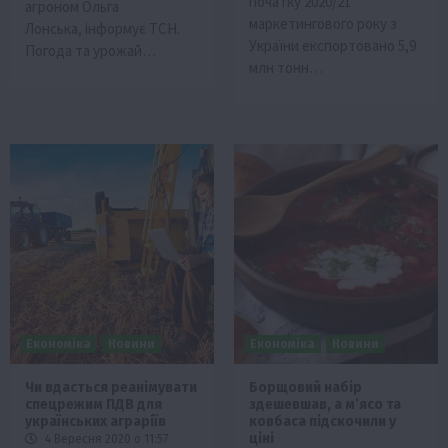
початку 2020/21
агроном Ольга
маркетингового року з
Лонська, інформує ТСН.
України експортовано 5,9
Погода та урожай…
млн тонн…
Економіка
Новини
Економіка
Новини
Чи вдасться реанімувати
Борщовий набір
спецрежим ПДВ для
здешевшав, а м’ясо та
українських аграріїв
ковбаса підскочили у
ціні
4 Вересня 2020 о 11:57