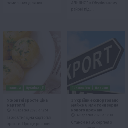
земельних ділянок…
АЛЬЯНС” в Обухівському
районі під…
Новини
Публікації
Економіка
Новини
У жовтні зросте ціна
З України експортовано
картоплі
майже 6 млн тонн зерна
нового врожаю
4 Вересня 2020 о 12:51
4 Вересня 2020 о 12:30
Із жовтня ціна картоплі
Станом на 26 серпня з
зросте. Про це розповіла