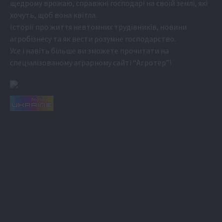
щедрому врожаю, справжні господарі на своїй землі, які
хочуть, щоб вона квітла.
Історії про життя невтомних трудівників, новини
агробізнесу та як вести розумне господарство.
Усе і навіть більше ви зможете прочитати на
спеціалізованому аграрному сайті
“Агротер”
!