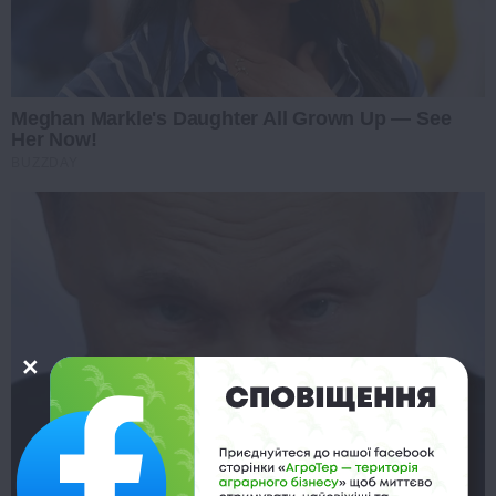
Meghan Markle's Daughter All Grown Up — See
Her Now!
BUZZDAY