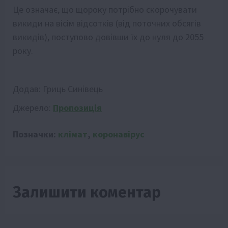
Це означає, що щороку потрібно скорочувати
викиди на вісім відсотків (від поточних обсягів
викидів), поступово довівши їх до нуля до 2055
року.
Додав:
Гриць Синівець
Джерело:
Пропозиція
Позначки:
клімат
,
коронавірус
Залишити коментар