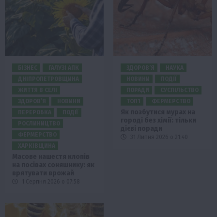
БІЗНЕС
ГАЛУЗІ АПК
ЗДОРОВ’Я
НАУКА
ДНІПРОПЕТРОВЩИНА
НОВИНИ
ПОДІЇ
ЖИТТЯ В СЕЛІ
ПОРАДИ
СУСПІЛЬСТВО
ЗДОРОВ’Я
НОВИНИ
ТОП1
ФЕРМЕРСТВО
Як позбутися мурах на
ПЕРЕРОБКА
ПОДІЇ
городі без хімії: тільки
РОСЛИНИЦТВО
дієві поради
ФЕРМЕРСТВО
31 Липня 2026 о 21:40
ХАРКІВЩИНА
Масове нашестя клопів
на посівах соняшнику: як
врятувати врожай
1 Серпня 2026 о 07:58