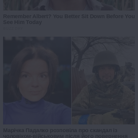
Remember Albert? You Better Sit Down Before You
See Him Today
BUZZ DAY
Марічка Падалко розповіла про скандал із
чоловіком-військовим після його повернення