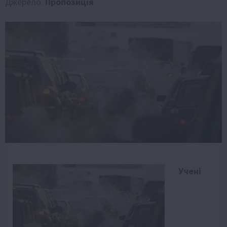
Джерело:
Пропозиція
Учені