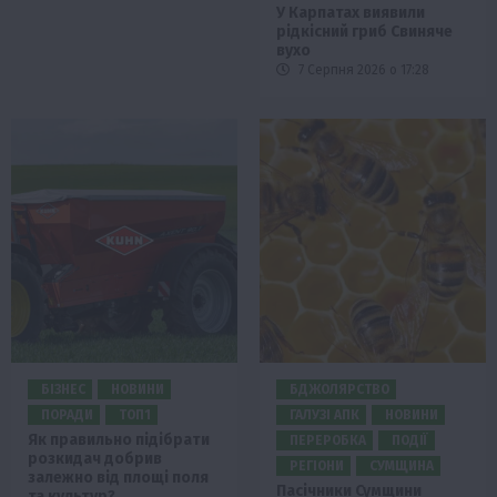
У Карпатах виявили
рідкісний гриб Свиняче
вухо
7 Серпня 2026 о 17:28
БІЗНЕС
НОВИНИ
БДЖОЛЯРСТВО
ПОРАДИ
ТОП1
ГАЛУЗІ АПК
НОВИНИ
Як правильно підібрати
ПЕРЕРОБКА
ПОДІЇ
розкидач добрив
РЕГІОНИ
СУМЩИНА
залежно від площі поля
Пасічники Сумщини
та культур?