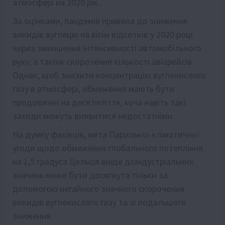
атмосфері на 2020 рік.
За оцінками, пандемія привела до зниження
викидів вуглецю на вісім відсотків у 2020 році
через зменшення інтенсивності автомобільного
руху, а також скорочення кількості авіарейсів.
Однак, щоб знизити концентрацію вуглекислого
газу в атмосфері, обмеження мають бути
продовжені на десятиліття, хоча навіть такі
заходи можуть виявитися недостатніми.
На думку фахівців, мета Паризької кліматичної
угоди щодо обмеження глобального потепління
на 1,5 градуса Цельсія вище доіндустріальних
значень може бути досягнута тільки за
допомогою негайного значного скорочення
викидів вуглекислого газу та їх подальшого
зниження.