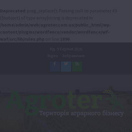
Deprecated
: preg_replace(): Passing null to parameter #3
($subject) of type array|string is deprecated in
/home/admin/web/agroter.com.ua/public_html/wp-
content/plugins/wordfence/vendor/wordfence/wf-
waf/src/lib/rules.php
on line
1896
Перейти
Нд. 9 Серпня 2026
до
Відео
Зображення
вмісту
Facebook
Twitter
Feed