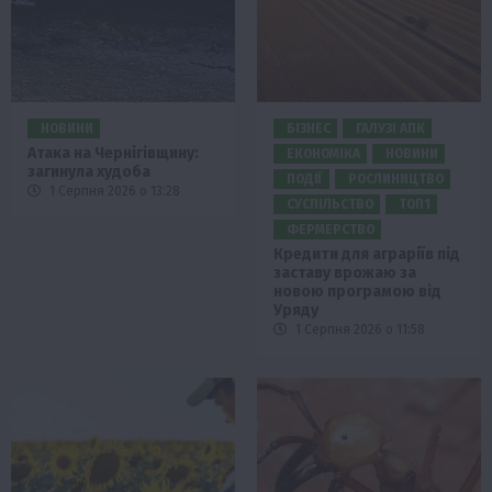
НОВИНИ
БІЗНЕС
ГАЛУЗІ АПК
Атака на Чернігівщину:
ЕКОНОМІКА
НОВИНИ
загинула худоба
ПОДІЇ
РОСЛИНИЦТВО
1 Серпня 2026 о 13:28
СУСПІЛЬСТВО
ТОП1
ФЕРМЕРСТВО
Кредити для аграріїв під
заставу врожаю за
новою програмою від
Уряду
1 Серпня 2026 о 11:58