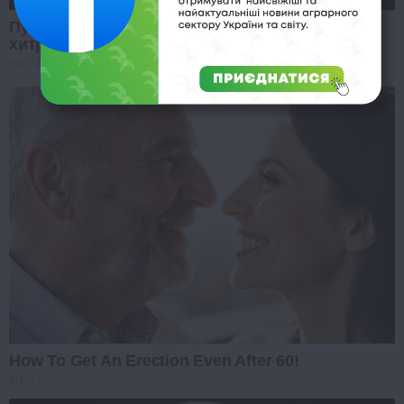
Путін хоче змити провину за війну: виплив
хитрий план
PROZORO
How To Get An Erection Even After 60!
MEDVI