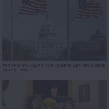
Хто очолить США після Трампа: ШІ чітко назвав
три прізвища
PROZORO