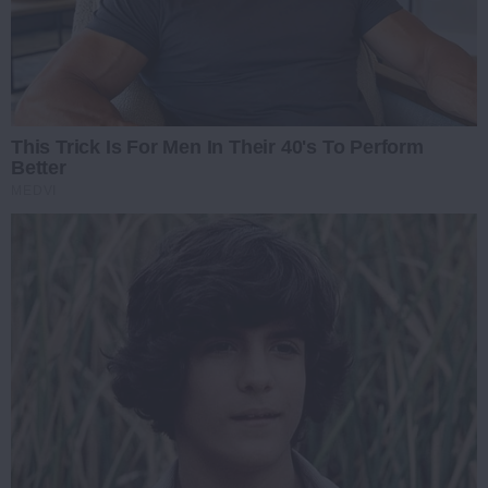
This Trick Is For Men In Their 40's To Perform
Better
MEDVI