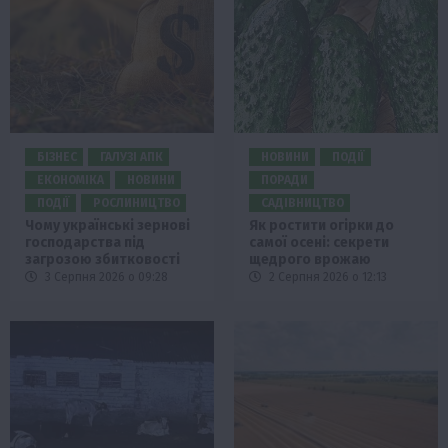
БІЗНЕС
ГАЛУЗІ АПК
НОВИНИ
ПОДІЇ
ЕКОНОМІКА
НОВИНИ
ПОРАДИ
ПОДІЇ
РОСЛИНИЦТВО
САДІВНИЦТВО
Чому українські зернові
Як ростити огірки до
господарства під
самої осені: секрети
загрозою збитковості
щедрого врожаю
3 Серпня 2026 о 09:28
2 Серпня 2026 о 12:13