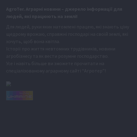
Аgr
oTer. Аграрні новини
– джерело інформації для
людей, які працюють на землі!
Для людей, руки яких натомлені працею, які знають ціну
щедрому врожаю, справжні господарі на своїй землі, які
хочуть, щоб вона квітла.
Історії про життя невтомних трудівників, новини
агробізнесу та як вести розумне господарство.
Усе і навіть більше ви зможете прочитати на
спеціалізованому аграрному сайті
“Агротер”
!