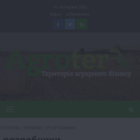
Перейти
Чт. 6 Серпня 2026
до
Відео
Зображення
вмісту
Facebook
Twitter
Feed
Головне
меню
ГОЛОВНА
НОВИНИ
РОЗРОБНИКИ
розробники