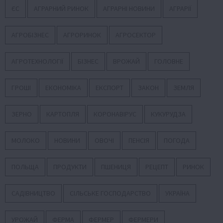
ЄС
АГРАРНИЙ РИНОК
АГРАРНІ НОВИНИ
АГРАРІЇ
АГРОБІЗНЕС
АГРОРИНОК
АГРОСЕКТОР
АГРОТЕХНОЛОГІЇ
БІЗНЕС
ВРОЖАЙ
ГОЛОВНЕ
ГРОШІ
ЕКОНОМІКА
ЕКСПОРТ
ЗАКОН
ЗЕМЛЯ
ЗЕРНО
КАРТОПЛЯ
КОРОНАВІРУС
КУКУРУДЗА
МОЛОКО
НОВИНИ
ОВОЧІ
ПЕНСІЯ
ПОГОДА
ПОЛЬЩА
ПРОДУКТИ
ПШЕНИЦЯ
РЕЦЕПТ
РИНОК
САДІВНИЦТВО
СІЛЬСЬКЕ ГОСПОДАРСТВО
УКРАЇНА
УРОЖАЙ
ФЕРМА
ФЕРМЕР
ФЕРМЕРИ