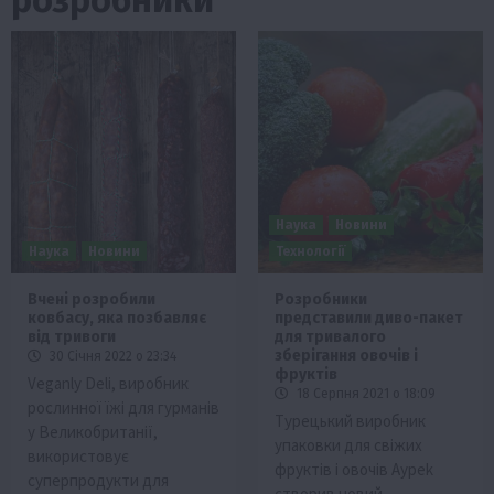
Наука
Новини
Наука
Новини
Технології
Вчені розробили
Розробники
ковбасу, яка позбавляє
представили диво-пакет
від тривоги
для тривалого
зберігання овочів і
30 Січня 2022 о 23:34
фруктів
Veganly Deli, виробник
18 Серпня 2021 о 18:09
рослинної їжі для гурманів
Турецький виробник
у Великобританії,
упаковки для свіжих
використовує
фруктів і овочів Aypek
суперпродукти для
створив новий