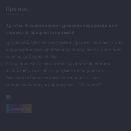
Про нас
Аgr
oTer. Аграрні новини
– джерело інформації для
людей, які працюють на землі!
Для людей, руки яких натомлені працею, які знають ціну
щедрому врожаю, справжні господарі на своїй землі, які
хочуть, щоб вона квітла.
Історії про життя невтомних трудівників, новини
агробізнесу та як вести розумне господарство.
Усе і навіть більше ви зможете прочитати на
спеціалізованому аграрному сайті
“Агротер”
!