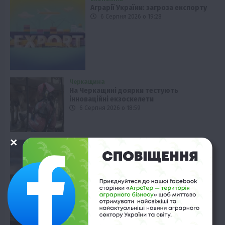
Аграрії України: загроза експорту
6 Серпня 2026 о 19:28
Черкащина
На Черкащині доярки тестують
інноваційні екзоскелети
6 Серпня 2026 о 18:59
Події
Погода в Україні: аномальна спека та
грози 7 серпня
6 Серпня 2026 о 18:29
Новини
Черги на кордоні: чому вантажівки