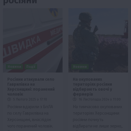
Новини
Події
Новини
Росіяни атакували село
На окупованих
Гаврилівка на
територіях росіяни
Херсонщині: поранений
відбирають овочі у
чоловік
фермерів
5 Лютого 2025 о 17:10
16 Листопада 2024 о 11:00
Росіяни вдарили з БпЛА
На тимчасово окупованих
по селу Гаврилівка на
територіях Херсонщини
Херсонщині, внаслідок
росіяни почнуть
чого поранений чоловік.
відбирати не лише зерно,