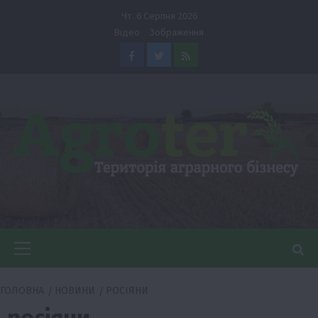
Перейти
Чт. 6 Серпня 2026
до
Відео
Зображення
вмісту
Facebook
Twitter
Feed
Головне
меню
ГОЛОВНА
НОВИНИ
РОСІЯНИ
росіяни