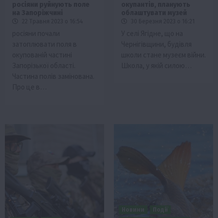
росіяни руйнують поле
окупантів, планують
на Запоріжчині
облаштувати музей
22 Травня 2023 о 16:54
30 Березня 2023 о 16:21
росіяни почали
У селі Ягідне, що на
затоплювати поля в
Чернігівщини, будівля
окупованій частині
школи стане музеєм війни.
Запорізької області.
Школа, у якій силою…
Частина полів замінована.
Про це в…
Новини
Події