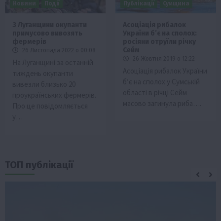
Новини
Події
Публікації
Сумщина
З Луганщини окупанти
Асоціація рибалок
примусово вивозять
України б’є на сполох:
фермерів
росіяни отруїли річку
Сейм
26 Листопада 2022 о 00:08
26 Жовтня 2019 о 12:22
На Луганщині за останній
Асоціація рибалок України
тиждень окупанти
б’є на сполох у Сумській
вивезли близько 20
області в річці Сейм
проукраїнських фермерів.
масово загинула риба….
Про це повідомляється
у…
ТОП публікації