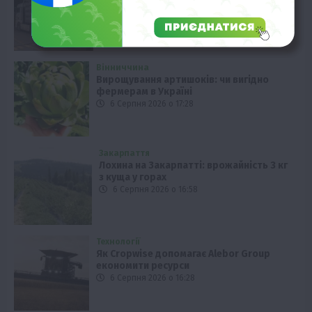
стоять у заторах
6 Серпня 2026 о 17:58
Вінниччина
Вирощування артишоків: чи вигідно
фермерам в Україні
6 Серпня 2026 о 17:28
Закарпаття
Лохина на Закарпатті: врожайність 3 кг
з куща у горах
6 Серпня 2026 о 16:58
Технології
Як Cropwise допомагає Alebor Group
економити ресурси
6 Серпня 2026 о 16:28