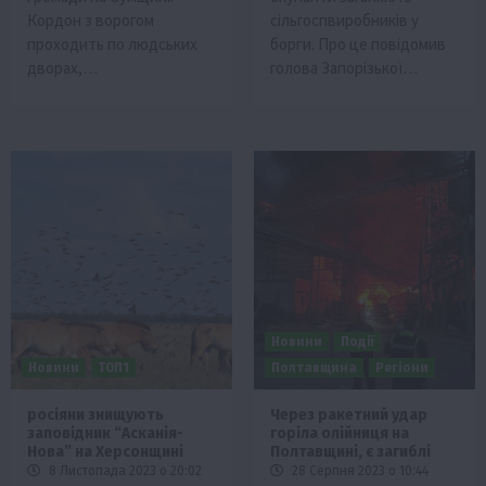
Кордон з ворогом
сільгоспвиробників у
проходить по людських
борги. Про це повідомив
дворах,…
голова Запорізької…
Новини
Події
Новини
ТОП1
Полтавщина
Регіони
росіяни знищують
Через ракетний удар
заповідник “Асканія-
горіла олійниця на
Нова” на Херсонщині
Полтавщині, є загиблі
8 Листопада 2023 о 20:02
28 Серпня 2023 о 10:44