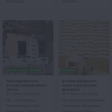
Як передає…
а й овочі у…
Життя в селі
Новини
Новини
Прикордонне село
росіяни відбирають
росіяни знищили вщент
зерно в українських
(Фото)
фермерів
2 Квітня 2024 о 09:33
9 Лютого 2024 о 08:48
Це – село Попівка
На тимчасово окупованих
Великописарівської
територіях Запоріжжя
громади на Сумщині.
окупанти заганяють