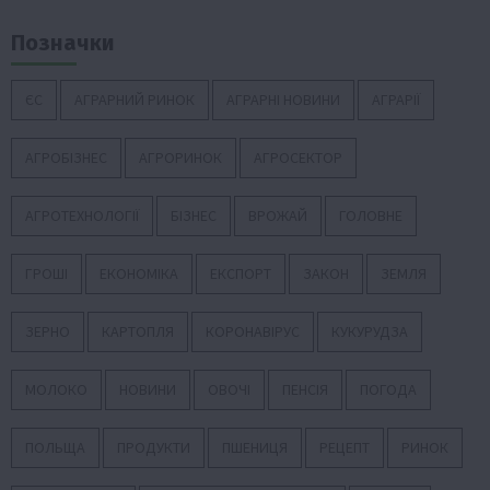
Позначки
ЄС
АГРАРНИЙ РИНОК
АГРАРНІ НОВИНИ
АГРАРІЇ
АГРОБІЗНЕС
АГРОРИНОК
АГРОСЕКТОР
АГРОТЕХНОЛОГІЇ
БІЗНЕС
ВРОЖАЙ
ГОЛОВНЕ
ГРОШІ
ЕКОНОМІКА
ЕКСПОРТ
ЗАКОН
ЗЕМЛЯ
ЗЕРНО
КАРТОПЛЯ
КОРОНАВІРУС
КУКУРУДЗА
МОЛОКО
НОВИНИ
ОВОЧІ
ПЕНСІЯ
ПОГОДА
ПОЛЬЩА
ПРОДУКТИ
ПШЕНИЦЯ
РЕЦЕПТ
РИНОК