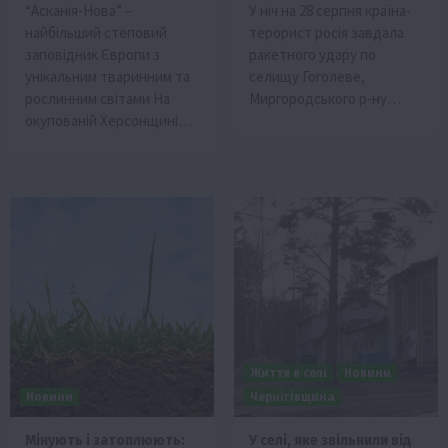
“Асканія-Нова” –
У ніч на 28 серпня країна-
найбільший степовий
терорист росія завдала
заповідник Європи з
ракетного удару по
унікальним тваринним та
селищу Гоголеве,
рослинним світами На
Миргородського р-ну…
окупованій Херсонщині…
Життя в селі
Новини
Новини
Чернігівщина
Мінують і затоплюють:
У селі, яке звільнили від