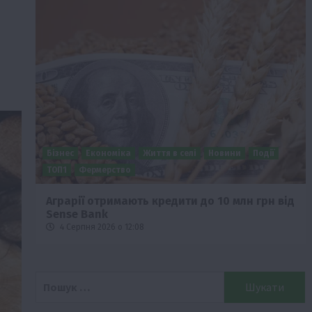
Бізнес
Економіка
Життя в селі
Новини
Події
о
ТОП1
Фермерство
Аграрії отримають кредити до 10 млн грн від
Sense Bank
4 Серпня 2026 о 12:08
Пошук: