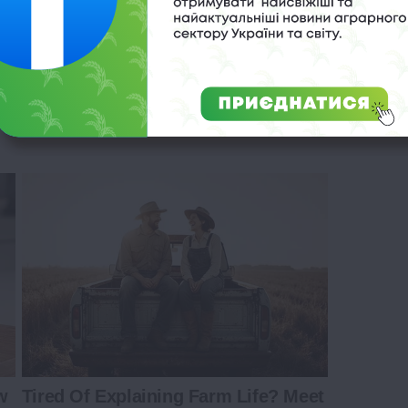
ng Blood Sugar Crashes With This
w
Tired Of Explaining Farm Life? Meet