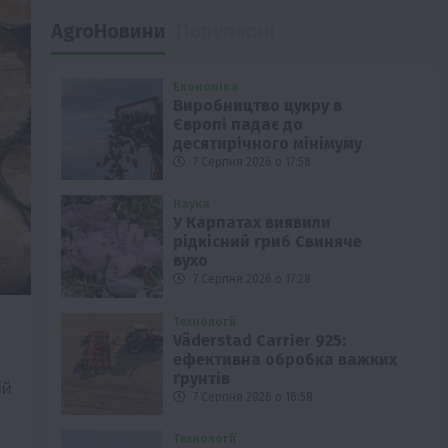
AgroНовини
Популярні
Економіка
Виробництво цукру в
Європі падає до
десятирічного мінімуму
7 Серпня 2026 о 17:58
Наука
У Карпатах виявили
рідкісний гриб Свиняче
вухо
7 Серпня 2026 о 17:28
Технології
Väderstad Carrier 925:
ефективна обробка важких
ґрунтів
ій
7 Серпня 2026 о 16:58
Технології