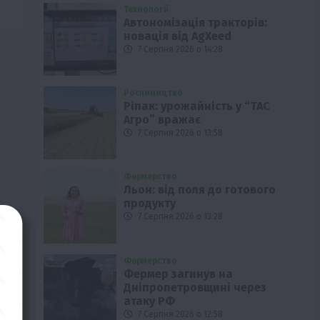
Технології
Автономізація тракторів:
новація від AgXeed
7 Серпня 2026 о 14:28
Рослиництво
Ріпак: урожайність у “ТАС
Агро” вражає
7 Серпня 2026 о 13:58
Фермерство
Льон: від поля до готового
продукту
7 Серпня 2026 о 13:28
Фермерство
Фермер загинув на
Дніпропетровщині через
атаку РФ
7 Серпня 2026 о 12:58