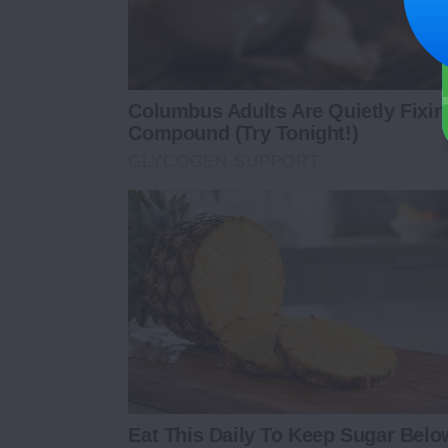
Columbus Adults Are Quietly Fixi
Compound (Try Tonight!)
GLYCOGEN SUPPORT
Eat This Daily To Keep Sugar Belo