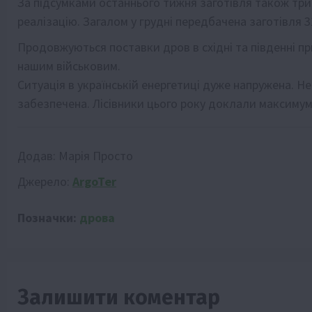
За підсумками останнього тижня заготівля також три
реалізацію. Загалом у грудні передбачена заготівля 3
Продовжуються поставки дров в східні та південні п
нашим військовим.
Ситуація в українській енергетиці дуже напружена. Н
забезпечена. Лісівники цього року доклали максимум 
Додав:
Марія Просто
Джерело:
ArgoTer
Позначки:
дрова
Залишити коментар