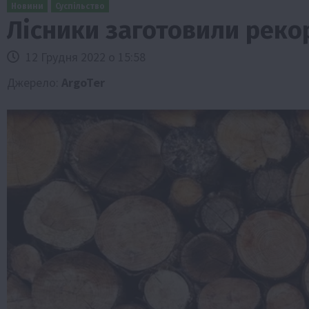
Новини
Суспільство
Лісники заготовили реко
12 Грудня 2022 о 15:58
Джерело:
ArgoTer
Бізнес
Новини
Офіційно
Події
Суспільс
ТОП1
Фермерство
ач добрив
Оренда садової ділянки: як усе офор
ур?
легально та без проблем
5 Серпня 2026 о 20:14