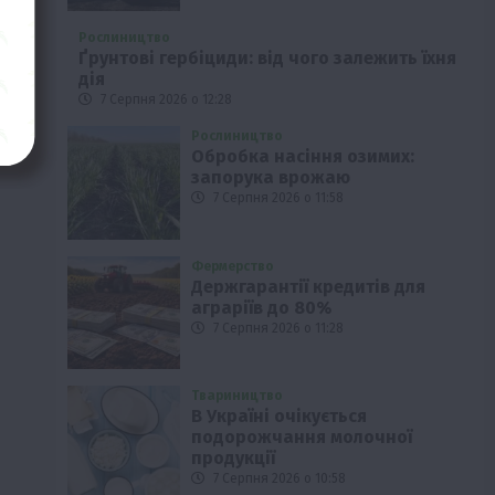
Рослиництво
Ґрунтові гербіциди: від чого залежить їхня
дія
7 Серпня 2026 о 12:28
Рослиництво
Обробка насіння озимих:
запорука врожаю
7 Серпня 2026 о 11:58
Фермерство
Держгарантії кредитів для
аграріїв до 80%
7 Серпня 2026 о 11:28
Твариництво
В Україні очікується
подорожчання молочної
продукції
7 Серпня 2026 о 10:58