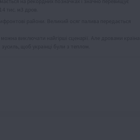
мається на рекордних позначках і значно перевищує
14 тис. м3 дров.
рифронтові райони. Великий осяг палива передається
е можна виключати найгірші сценарії. Але дровами країна
зусиль, щоб українці були з теплом.