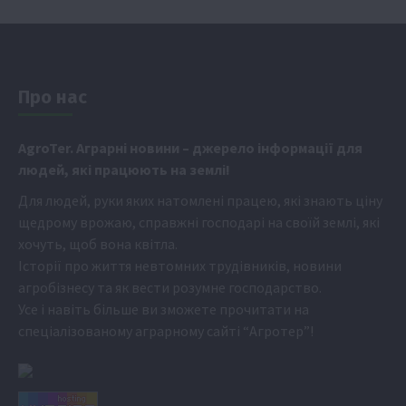
Про нас
Аgr
oTer. Аграрні новини
– джерело інформації для
людей, які працюють на землі!
Для людей, руки яких натомлені працею, які знають ціну
щедрому врожаю, справжні господарі на своїй землі, які
хочуть, щоб вона квітла.
Історії про життя невтомних трудівників, новини
агробізнесу та як вести розумне господарство.
Усе і навіть більше ви зможете прочитати на
спеціалізованому аграрному сайті
“Агротер”
!