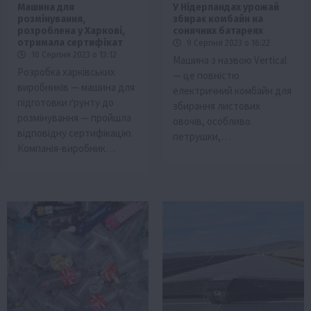
Машина для
У Нідерландах урожай
розмінування,
збирає комбайн на
розроблена у Харкові,
сонячних батареях
отримала сертифікат
9 Серпня 2023 о 16:22
10 Серпня 2023 о 13:12
Машина з назвою Vertical
Розробка харківських
— це повністю
виробників — машина для
електричний комбайн для
підготовки ґрунту до
збирання листових
розмінування — пройшла
овочів, особливо
відповідну сертифікацію.
петрушки,…
Компанія-виробник…