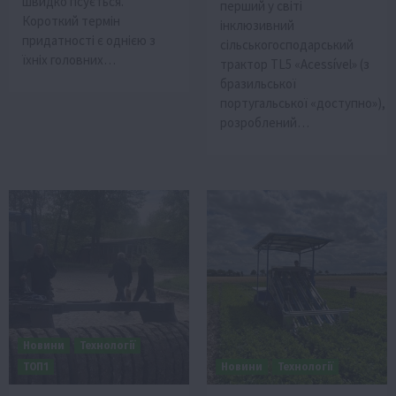
швидко псується.
перший у світі
Короткий термін
інклюзивний
придатності є однією з
сільськогосподарський
їхніх головних…
трактор TL5 «Acessível» (з
бразильської
португальської «доступно»),
розроблений…
Новини
Технології
ТОП1
Новини
Технології