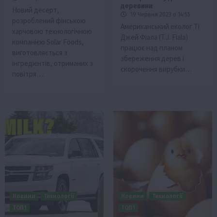
деревини
Новий десерт,
19 Червня 2023 о 14:55
розроблений фінською
Американський еколог Ті
харчовою технологічною
Джей Фіала (T.J. Fiala)
компанією Solar Foods,
працює над планом
виготовляється з
збереження дерев і
інгредієнтів, отриманих з
скорочення вирубки…
повітря….
Новини
Технології
Новини
Технології
ТОП1
ТОП1