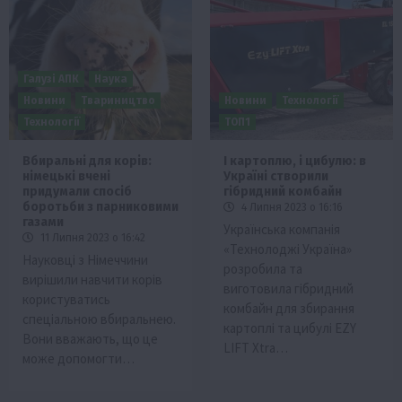
Галузі АПК
Наука
Новини
Твариництво
Новини
Технології
Технології
ТОП1
Вбиральні для корів:
І картоплю, і цибулю: в
німецькі вчені
Україні створили
придумали спосіб
гібридний комбайн
боротьби з парниковими
4 Липня 2023 о 16:16
газами
Українська компанія
11 Липня 2023 о 16:42
«Технолоджі Україна»
Науковці з Німеччини
розробила та
вирішили навчити корів
виготовила гібридний
користуватись
комбайн для збирання
спеціальною вбиральнею.
картоплі та цибулі EZY
Вони вважають, що це
LIFT Xtra…
може допомогти…