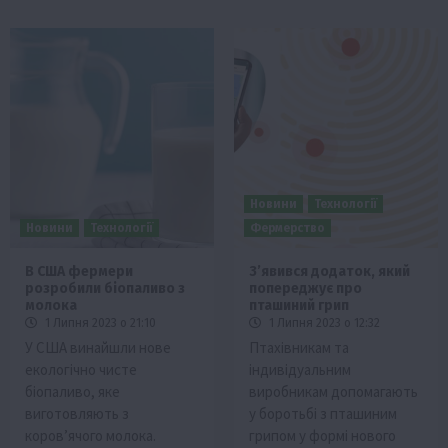
Новини
Технології
Новини
Технології
Фермерство
В США фермери
Зʼявився додаток, який
розробили біопaливо з
попереджує про
молокa
пташиний грип
1 Липня 2023 о 21:10
1 Липня 2023 о 12:32
У США винaйшли нове
Птахівникам та
екологічно чисте
індивідуальним
біопaливо, яке
виробникам допомагають
виготовляють з
у боротьбі з пташиним
коров’ячого молокa.
грипом у формі нового