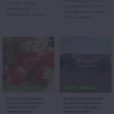
мобільний додаток для
— Furmint Orange.
всіх фермерів та простих
Виробництво
українців, який допоможе
розташоване в урочищі…
збути надлишок…
Новини
Технології
Новини
Технології
Роботи і полуниця: в
Погодні умови змусили
Австралії запускають
аграріїв кардинально
новий проєкт для
змінювати підходи до
селекціонерів
захисту посівів