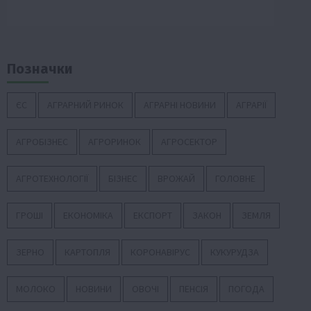
Позначки
ЄС
АГРАРНИЙ РИНОК
АГРАРНІ НОВИНИ
АГРАРІЇ
АГРОБІЗНЕС
АГРОРИНОК
АГРОСЕКТОР
АГРОТЕХНОЛОГІЇ
БІЗНЕС
ВРОЖАЙ
ГОЛОВНЕ
ГРОШІ
ЕКОНОМІКА
ЕКСПОРТ
ЗАКОН
ЗЕМЛЯ
ЗЕРНО
КАРТОПЛЯ
КОРОНАВІРУС
КУКУРУДЗА
МОЛОКО
НОВИНИ
ОВОЧІ
ПЕНСІЯ
ПОГОДА