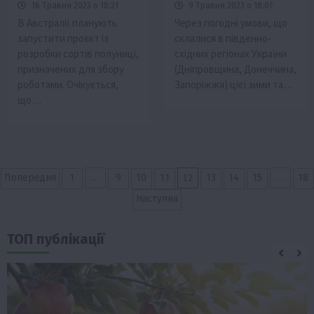
16 Травня 2023 о 18:21
9 Травня 2023 о 18:07
В Австралії планують
Через погодні умови, що
запустити проєкт із
склалися в південно-
розробки сортів полуниці,
східних регіонах України
призначених для збору
(Дніпровщина, Донеччина,
роботами. Очікується,
Запоріжжя) цієї зими та…
що…
Пагінація
…
12
…
Попередня
1
9
10
11
13
14
15
18
записів
Наступна
ТОП публікації