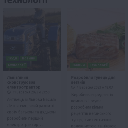
Люди
Новини
Технології
Новини
Технології
Львівʼянин
Розробили тунець для
сконструював
веганів
електротрактор
4 Вересня 2023 о 18:03
11 Вересня 2023 о 21:50
Виробник інгредієнтів
Айтівець зі Львова Василь
компанія Loryma
Летнянчин, який разом зі
розробила кілька
своїм батьком та дядьком
рецептів веганського
розробили перший
тунця, з автентичною
електротрактор….
волокнистою та ніжною