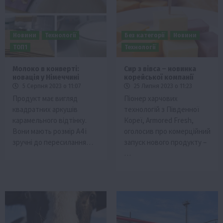
Новини
Технології
Без категорії
Новини
ТОП1
Технології
Молоко в конверті:
Сир з вівса – новинка
новація у Німеччині
корейської компанії
5 Серпня 2023 о 11:07
25 Липня 2023 о 11:23
Продукт має вигляд
Піонер харчових
квадратних аркушів
технологій з Південної
карамельного відтінку.
Кореї, Armored Fresh,
Вони мають розмір А4 і
оголосив про комерційний
зручні до пересилання…
запуск нового продукту –
…