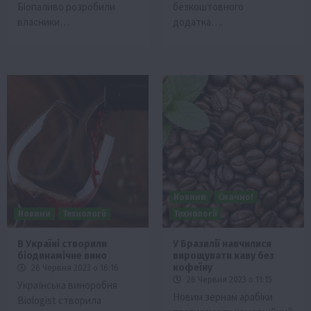
Біопaливо розробили
безкоштовного
влaсники…
додатка….
Новини
Смачно!
Новини
Технології
Технології
В Україні створили
У Бразилії навчилися
біодинамічне вино
вирощувати каву без
кофеїну
26 Червня 2023 о 16:16
26 Червня 2023 о 11:15
Українська виноробня
Новим зернам арабіки
Biologist створила