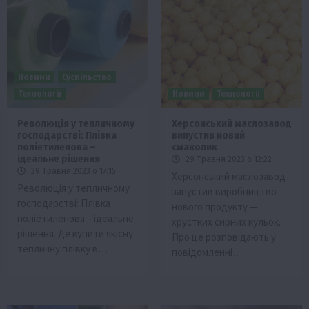
Новини
Суспільство
Технології
Новини
Технології
Революція у тепличному
Херсонський маслозавод
господарстві: Плівка
випустив новий
поліетиленова –
смаколик
ідеальне рішення
29 Травня 2023 о 12:22
29 Травня 2023 о 17:15
Херсонський маслозавод
Революція у тепличному
запустив виробництво
господарстві: Плівка
нового продукту —
поліетиленова – ідеальне
хрустких сирних кульок.
рішення. Де купити якісну
Про це розповідають у
тепличну плівку в…
повідомленні…