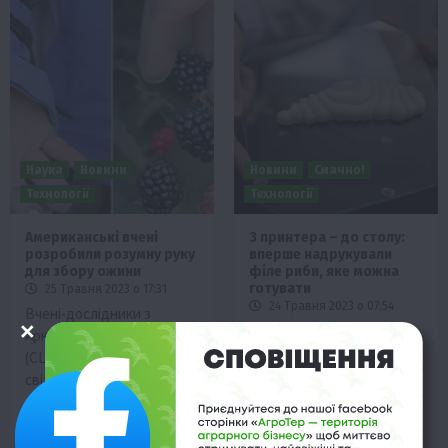
Наука
Новини
Новини
Смачно!
Технології
Технології
Американські вчені
З принтера – до столу:
розробили розумну руку
вперше надрукували
для збору ожини
філе риби, яке можна
готувати
25 Травня 2023 о 17:31
24 Травня 2023 о 07:54
Вчені-дослідники з
Неймовірні новини світу:
Арканзасу і Джорджії
ізраїльська харчова
(США) довели, що ніжні та
технологічна компанія
свіжі ягоди ожини, які
Steakholder Foods
зазвичай…
надрукувала на 3D-
принтері перше в історії