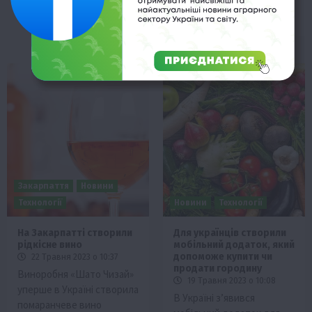
філе…
Закарпаття
Новини
Технології
Новини
Технології
На Закарпатті створили
Для українців створили
рідкісне вино
мобільний додаток, який
допоможе купити чи
22 Травня 2023 о 10:37
продати городину
Виноробня «Шато Чизай»
19 Травня 2023 о 10:08
уперше в Україні створила
В Україні з’явився
помаранчеве вино