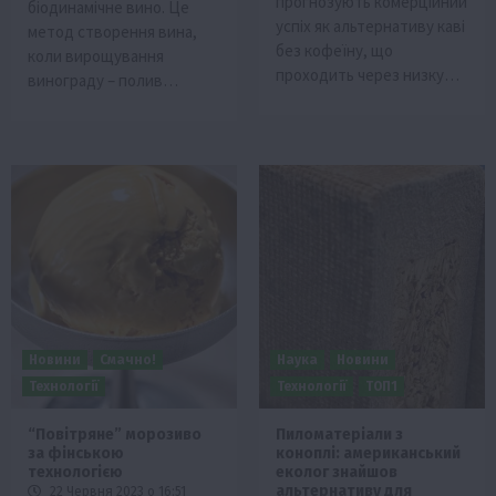
прогнозують комерційний
біодинамічне вино. Це
успіх як альтернативу каві
метод створення вина,
без кофеїну, що
коли вирощування
проходить через низку…
винограду – полив…
Новини
Смачно!
Наука
Новини
Технології
Технології
ТОП1
“Повітряне” морозиво
Пиломатеріали з
за фінською
коноплі: американський
технологією
еколог знайшов
альтернативу для
22 Червня 2023 о 16:51