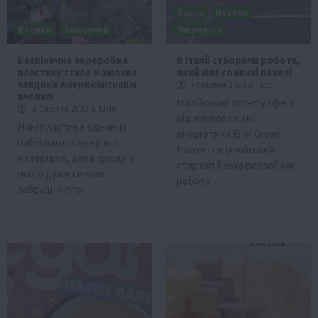
Наука
Новини
Новини
Технології
Технології
Безкінечна переробка
В Італії створили робота,
пластику стала можлива
який миє сонячні панелі
завдяки американським
7 Серпня 2023 о 14:55
вченим
Італійський гігант у сфері
9 Серпня 2023 о 13:10
відновлювальної
Нині пластик є одним із
енергетики Enel Green
найбільш популярних
Power і сицилійський
матеріалів, але відходи з
стартап Reiwa розробили
нього дуже сильно
робота…
забруднюють…