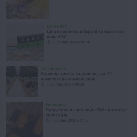
Економіка
Ціни на вуглець в Європі тримаються
вище €80
7 Серпня 2026 о 08:58
Твариництво
Держпідтримка тваринництва: 31
комплекс на компенсацію
7 Серпня 2026 о 08:28
Економіка
Продовольча інфляція: FAO прогнозує
сплеск цін
7 Серпня 2026 о 07:58