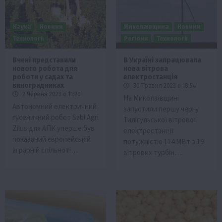
Наука
Новини
Миколаївщина
Новини
Технології
Регіони
Технології
Вчені представили
В Україні запрацювала
нового робота для
нова вітрова
роботи у садах та
електростанція
виноградниках
30 Травня 2023 о 18:54
2 Червня 2023 о 11:20
На Миколаївщині
Автономний електричний
запустили першу чергу
гусеничний робот Sabi Agri
Тилігульської вітрової
Zilus для АПК уперше був
електростанції
показаний європейській
потужністю 114 МВт з 19
аграрній спільноті…
вітрових турбін….