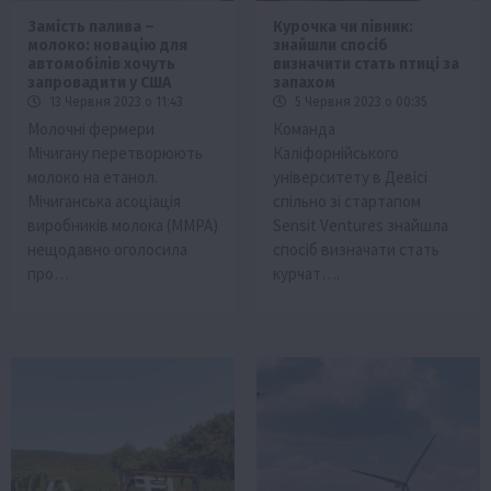
Замість палива –
Курочка чи півник:
молоко: новацію для
знайшли спосіб
автомобілів хочуть
визначити стать птиці за
запровадити у США
запахом
13 Червня 2023 о 11:43
5 Червня 2023 о 00:35
Молочні фермери
Команда
Мічигану перетворюють
Каліфорнійського
молоко на етанол.
університету в Девісі
Мічиганська асоціація
спільно зі стартапом
виробників молока (MMPA)
Sensit Ventures знайшла
нещодавно оголосила
спосіб визначати стать
про…
курчат….