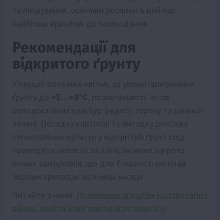
та пікірування, оскільки рослини в цей час
найбільш вразливі до пошкоджень.
Рекомендації для
відкритого ґрунту
У першій половині квітня, за умови прогрівання
ґрунту до
+5…+8°C
, розпочинають посів
холодостійких культур: редису, гороху та ранньої
зелені. Посадку картоплі та висадку розсади
теплолюбних культур у відкритий ґрунт слід
проводити лише після того, як мине загроза
нічних заморозків, що для більшості регіонів
України припадає на кінець місяця.
Читайте з нами:
Донецьким аграріям надзвичайно
важко знайти нову землю для переїзду
.