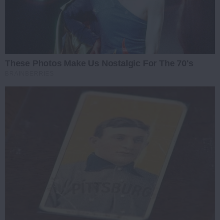
These Photos Make Us Nostalgic For The 70's
BRAINBERRIES