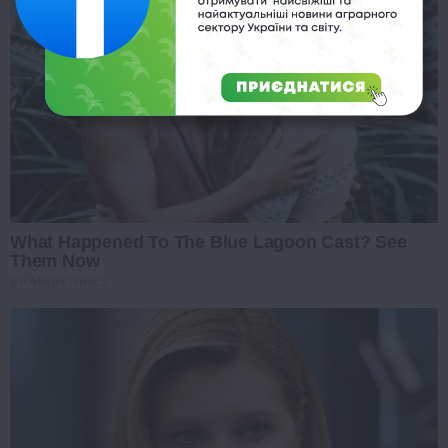
What Happened To The Blue Lagoon Cast? See
Them Now
BRAINBERRIES