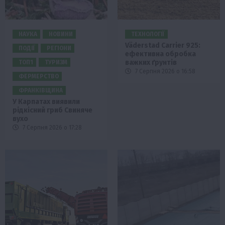
НАУКА
НОВИНИ
ТЕХНОЛОГІЇ
Väderstad Carrier 925:
ПОДІЇ
РЕГІОНИ
ефективна обробка
важких ґрунтів
ТОП1
ТУРИЗМ
7 Серпня 2026 о 16:58
ФЕРМЕРСТВО
ФРАНКІВЩИНА
У Карпатах виявили
рідкісний гриб Свиняче
вухо
7 Серпня 2026 о 17:28