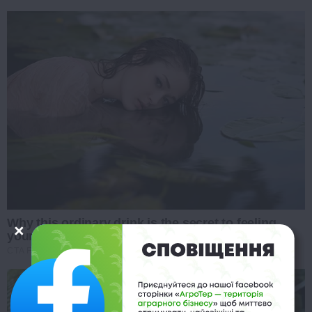
Why this ordinary drink is the secret to feeling
your best every day
CTA FAVORITE