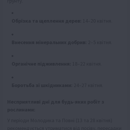
ґрунту.
Обрізка та щеплення дерев:
14–20 квітня.
Внесення мінеральних добрив:
2–5 квітня.
Органічне підживлення:
18–22 квітня.
Боротьба зі шкідниками:
24–27 квітня.
Несприятливі дні для будь-яких робіт з
рослинами:
У періоди Молодика та Повні (13 та 28 квітня)
рекомендується утриматися від посіву, пересадки