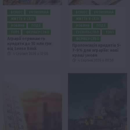
БІЗНЕС
ЕКОНОМІКА
БІЗНЕС
ЕКОНОМІКА
ЖИТТЯ В СЕЛІ
ЖИТТЯ В СЕЛІ
НОВИНИ
ПОДІЇ
НОВИНИ
ПОДІЇ
ТОП1
ФЕРМЕРСТВО
СУСПІЛЬСТВО
ТОП1
Аграрії отримають
ФЕРМЕРСТВО
кредити до 10 млн грн
Пролонгація кредитів 5-
від Sense Bank
7-9% для аграріїв: нові
4 Серпня 2026 о 12:08
кращі умови
4 Серпня 2026 о 08:58