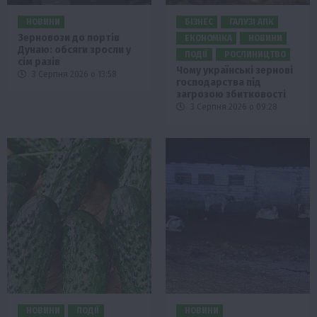
НОВИНИ
БІЗНЕС
ГАЛУЗІ АПК
Зерновози до портів
ЕКОНОМІКА
НОВИНИ
Дунаю: обсяги зросли у
ПОДІЇ
РОСЛИНИЦТВО
сім разів
Чому українські зернові
3 Серпня 2026 о 13:58
господарства під
загрозою збитковості
3 Серпня 2026 о 09:28
НОВИНИ
ПОДІЇ
НОВИНИ