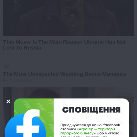
This Movie Is The Main Reason Ukraine Has Not
Lost To Russia
BRAINBERRIES
The Most Unexpected Wedding Dance Moments
BRAINBERRIES