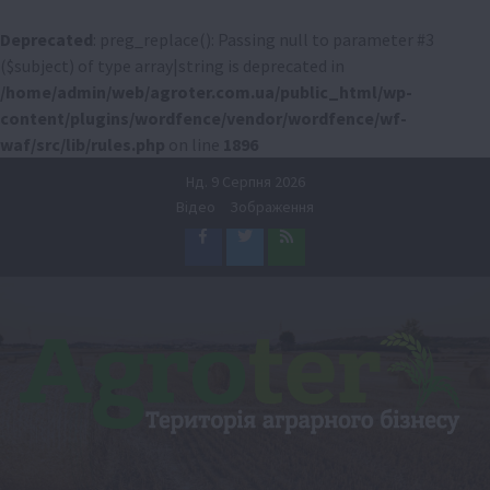
Deprecated
: preg_replace(): Passing null to parameter #3
($subject) of type array|string is deprecated in
/home/admin/web/agroter.com.ua/public_html/wp-
content/plugins/wordfence/vendor/wordfence/wf-
waf/src/lib/rules.php
on line
1896
Перейти
Нд. 9 Серпня 2026
до
Відео
Зображення
вмісту
Facebook
Twitter
Feed