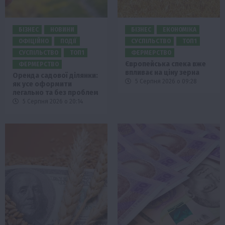
БІЗНЕС
НОВИНИ
БІЗНЕС
ЕКОНОМІКА
ОФІЦІЙНО
ПОДІЇ
СУСПІЛЬСТВО
ТОП1
СУСПІЛЬСТВО
ТОП1
ФЕРМЕРСТВО
Європейська спека вже
ФЕРМЕРСТВО
впливає на ціну зерна
Оренда садової ділянки:
5 Серпня 2026 о 09:28
як усе оформити
легально та без проблем
5 Серпня 2026 о 20:14