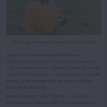
Гарбуз Джонні важить лише 19 кг. Фото: ВВС
Насіння для змагання придбав Джонні у
професійного виробника гігантських рослин зі
США. Він виростив три саджанці, з яких два кращі
залишив собі, а третій — «найслабший» — віддав
матері. Та, не зважаючи на це, саме її рослина
дала рекордний плід.
Френсіс назвала гарбуз Сіріусом — «на честь
найяскравішої зірки на небі». Вона зізналася, що