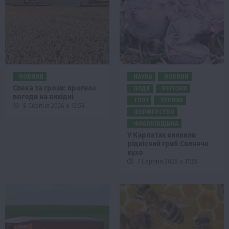
НОВИНИ
НАУКА
НОВИНИ
Спека та грози: прогноз
ПОДІЇ
РЕГІОНИ
погоди на вихідні
ТОП1
ТУРИЗМ
8 Серпня 2026 о 13:58
ФЕРМЕРСТВО
ФРАНКІВЩИНА
У Карпатах виявили
рідкісний гриб Свиняче
вухо
7 Серпня 2026 о 17:28