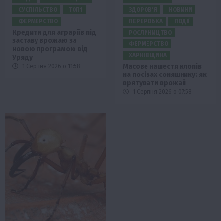
СУСПІЛЬСТВО
ТОП1
ЗДОРОВ’Я
НОВИНИ
ФЕРМЕРСТВО
ПЕРЕРОБКА
ПОДІЇ
Кредити для аграріїв під
РОСЛИНИЦТВО
заставу врожаю за
ФЕРМЕРСТВО
новою програмою від
ХАРКІВЩИНА
Уряду
Масове нашестя клопів
1 Серпня 2026 о 11:58
на посівах соняшнику: як
врятувати врожай
1 Серпня 2026 о 07:58