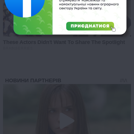
These Actors Didn't Want To Share The Spotlight
BRAINBERRIES