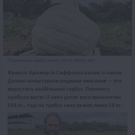
Гігантський гврбуз вагою 368 кг. Фото: BBС
Френсіс Крікмор із Саффолка разом із сином
Джонні влаштували родинне змагання — хто
виростить найбільший гарбуз. Перемогу
здобула мати: її овоч досяг ваги вражаючих
368 кг, тоді як гарбуз сина важив лише 19 кг.