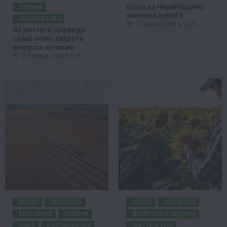
Атака на Чернігівщину:
ПОРАДИ
загинула худоба
САДІВНИЦТВО
1 Серпня 2026 о 13:28
Як ростити огірки до
самої осені: секрети
щедрого врожаю
2 Серпня 2026 о 12:13
БІЗНЕС
ГАЛУЗІ АПК
БІЗНЕС
ГАЛУЗІ АПК
ЕКОНОМІКА
НОВИНИ
ДНІПРОПЕТРОВЩИНА
ПОДІЇ
РОСЛИНИЦТВО
ЖИТТЯ В СЕЛІ