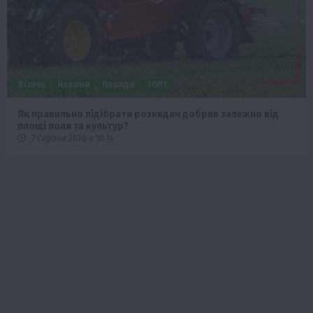
Бізнес
Новини
Офіційно
Події
Суспільство
ТОП1
Фермерство
Оренда садової ділянки: як усе оформити легально та
без проблем
5 Серпня 2026 о 20:14