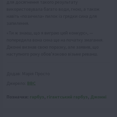
для досягнення такого результату
використовувала багато води, гною, а також
навіть «позичила» пилок із грядки сина для
запилення.
«Ти ж знаєш, що я виграю цей конкурс», —
попередила вона сина ще на початку змагання.
Джонні визнав свою поразку, але заявив, що
наступного року обов’язково візьме реванш.
Додав:
Марія Просто
Джерело:
BBC
Позначки:
гарбуз
,
гігантський гарбуз
,
Джонні