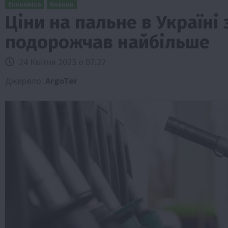
Економіка
Новини
Ціни на пальне в Україні 
подорожчав найбільше
24 Квітня 2025 о 07:22
Джерело:
ArgoTer
ини
Події
Бізнес
Новини
Поради
ТОП1
 аграріїв:
Як правильно підібрати розкидач до
залежно від площі поля та культур?
7 Серпня 2026 о 10:14