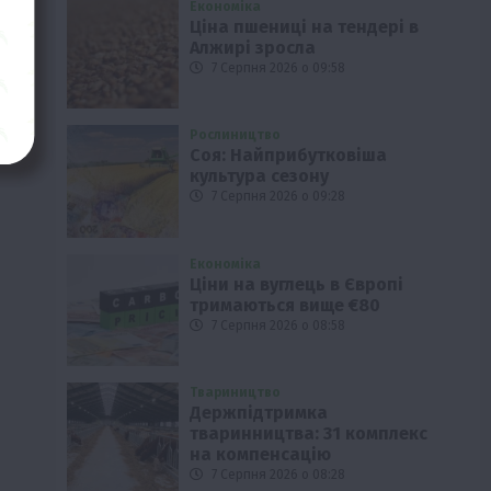
Економіка
Ціна пшениці на тендері в
Алжирі зросла
7 Серпня 2026 о 09:58
Рослиництво
Соя: Найприбутковіша
культура сезону
7 Серпня 2026 о 09:28
Економіка
Ціни на вуглець в Європі
тримаються вище €80
7 Серпня 2026 о 08:58
Твариництво
Держпідтримка
тваринництва: 31 комплекс
на компенсацію
7 Серпня 2026 о 08:28