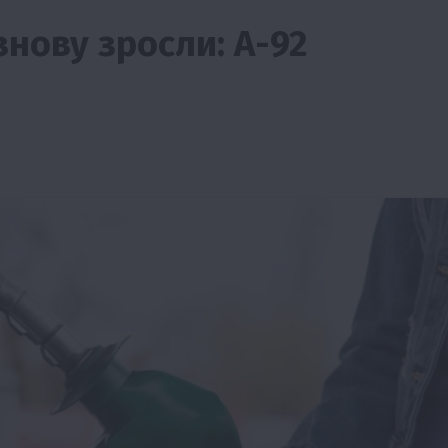
знову зросли: А-92
Бізнес
Новини
Офіційно
Події
Суспільство
ТОП1
Фермерство
брив
Оренда садової ділянки: як усе оформити
легально та без проблем
5 Серпня 2026 о 20:14