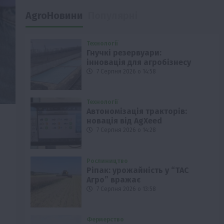
AgroНовини
Популярні
Технології
Гнучкі резервуари:
інновація для агробізнесу
7 Серпня 2026 о 14:58
Технології
Автономізація тракторів:
новація від AgXeed
7 Серпня 2026 о 14:28
Рослиництво
Ріпак: урожайність у “ТАС
Агро” вражає
7 Серпня 2026 о 13:58
Фермерство