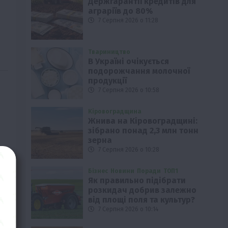
Держгарантії кредитів для
аграріїв до 80%
7 Серпня 2026 о 11:28
Твариництво
В Україні очікується
подорожчання молочної
продукції
7 Серпня 2026 о 10:58
Кіровоградщина
Жнива на Кіровоградщині:
зібрано понад 2,3 млн тонн
зерна
7 Серпня 2026 о 10:28
Бізнес
Новини
Поради
ТОП1
Як правильно підібрати
розкидач добрив залежно
від площі поля та культур?
7 Серпня 2026 о 10:14