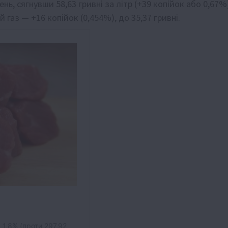
нь, сягнувши 58,63 гривні за літр (+39 копійок або 0,67%
аз — +16 копійок (0,454%), до 35,37 гривні.