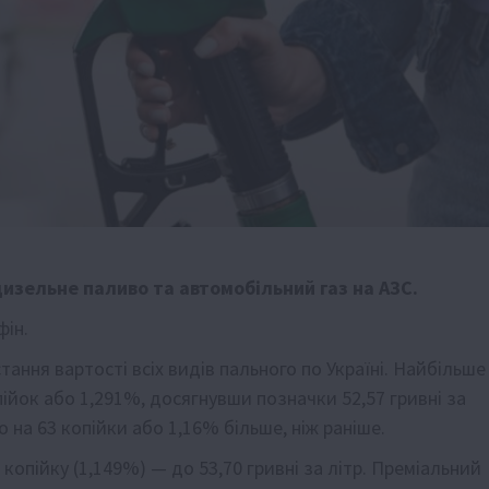
дизельне паливо та автомобільний газ на АЗС.
фін.
тання вартості всіх видів пального по Україні. Найбільше
ійок або 1,291%, досягнувши позначки 52,57 гривні за
о на 63 копійки або 1,16% більше, ніж раніше.
копійку (1,149%) — до 53,70 гривні за літр. Преміальний