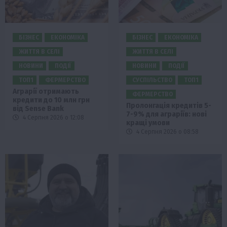
БІЗНЕС
ЕКОНОМІКА
БІЗНЕС
ЕКОНОМІКА
ЖИТТЯ В СЕЛІ
ЖИТТЯ В СЕЛІ
НОВИНИ
ПОДІЇ
НОВИНИ
ПОДІЇ
ТОП1
ФЕРМЕРСТВО
СУСПІЛЬСТВО
ТОП1
Аграрії отримають
ФЕРМЕРСТВО
кредити до 10 млн грн
Пролонгація кредитів 5-
від Sense Bank
7-9% для аграріїв: нові
4 Серпня 2026 о 12:08
кращі умови
4 Серпня 2026 о 08:58