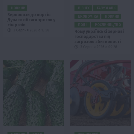
НОВИНИ
БІЗНЕС
ГАЛУЗІ АПК
Зерновози до портів
ЕКОНОМІКА
НОВИНИ
Дунаю: обсяги зросли у
сім разів
ПОДІЇ
РОСЛИНИЦТВО
3 Серпня 2026 о 13:58
Чому українські зернові
господарства під
загрозою збитковості
3 Серпня 2026 о 09:28