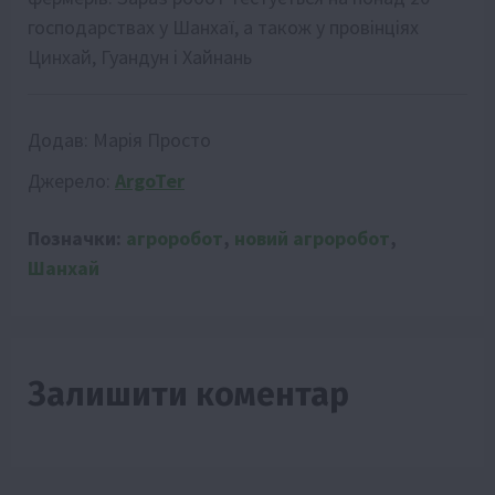
господарствах у Шанхаї, а також у провінціях
Цинхай, Гуандун і Хайнань
Додав:
Марія Просто
Джерело:
ArgoTer
Позначки:
агроробот
,
новий агроробот
,
Шанхай
Залишити коментар