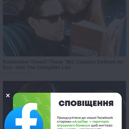
Remember Them? These '90s Couples Defined An
Era—See The Complete List
BRAINBERRIES