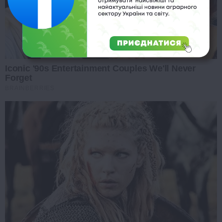
Iconic '90s Entertainment Couples We'll Never
Forget
BRAINBERRIES