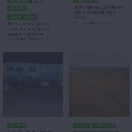
НОВИНИ
ПОДІЇ
ТЕХНОЛОГІЇ
Нові сошники для сівалки
ПОРАДИ
Spirit: урожайність у
посуху
САДІВНИЦТВО
1 Серпня 2026 о 14:58
Як ростити огірки до
самої осені: секрети
щедрого врожаю
2 Серпня 2026 о 12:13
НОВИНИ
БІЗНЕС
ГАЛУЗІ АПК
Атака на Чернігівщину: