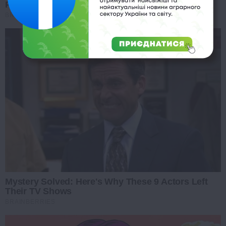
Place In Our Hearts
BRAINBERRIES
Mystery Solved: Here's Why These 9 Actors Left
Their TV Shows
BRAINBERRIES