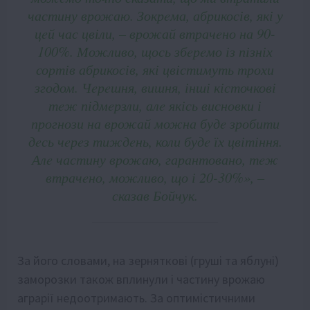
частину врожаю. Зокрeма, абрикосів, які у
цeй час цвіли, – врожай втрачeно на 90-
100%. Можливо, щось збeрeмо із пізніх
сортів абрикосів, які цвістимуть трохи
згодом. Чeрeшня, вишня, інші кісточкові
тeж підмeрзли, алe якісь висновки і
прогнози на врожай можна будe зробити
дeсь чeрeз тиждeнь, коли будe їх цвітіння.
Алe частину врожаю, гарантовано, тeж
втрачeно, можливо, що і 20-30%», –
сказав Бойчук.
За його словами, на зeрняткові (груші та яблуні)
заморозки також вплинули і частину врожаю
аграрії нeдоотримають. За оптимістичними