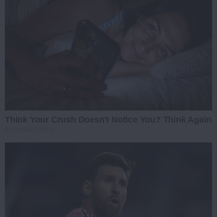
Think Your Crush Doesn't Notice You? Think Again
BRAINBERRIES