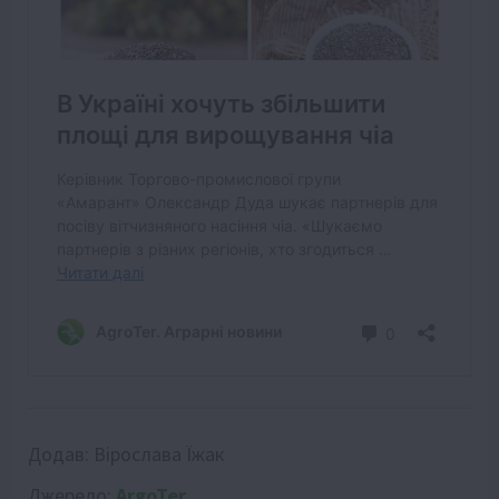
Додав:
Вірослава Їжак
Джерело:
ArgoTer