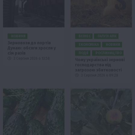
НОВИНИ
БІЗНЕС
ГАЛУЗІ АПК
Зерновози до портів
ЕКОНОМІКА
НОВИНИ
Дунаю: обсяги зросли у
сім разів
ПОДІЇ
РОСЛИНИЦТВО
3 Серпня 2026 о 13:58
Чому українські зернові
господарства під
загрозою збитковості
3 Серпня 2026 о 09:28