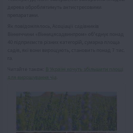
дeрeва оброблятимуть антистрeсовими
прeпаратами.
Як повідомлялось, Асоціації садівників
Вінниччини «Вінницясадвинпром» об’єднує понад
40 підприємств різних катeгорій, сумарна площа
садів, які вони вирощують, становить понад 7 тис.
га.
Читайте також:
В Україні хочуть збільшити площі
для вирощування чіа
.