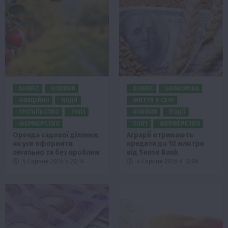
БІЗНЕС
НОВИНИ
БІЗНЕС
ЕКОНОМІКА
ОФІЦІЙНО
ПОДІЇ
ЖИТТЯ В СЕЛІ
СУСПІЛЬСТВО
ТОП1
НОВИНИ
ПОДІЇ
ФЕРМЕРСТВО
ТОП1
ФЕРМЕРСТВО
Оренда садової ділянки:
Аграрії отримають
як усе оформити
кредити до 10 млн грн
легально та без проблем
від Sense Bank
5 Серпня 2026 о 20:14
4 Серпня 2026 о 12:08