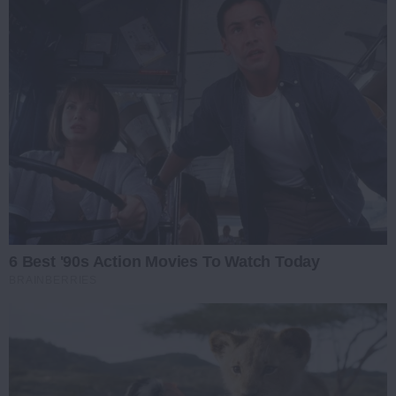
6 Best '90s Action Movies To Watch Today
BRAINBERRIES