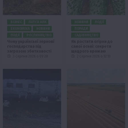
БІЗНЕС
ГАЛУЗІ АПК
НОВИНИ
ПОДІЇ
ЕКОНОМІКА
НОВИНИ
ПОРАДИ
ПОДІЇ
РОСЛИНИЦТВО
САДІВНИЦТВО
Чому українські зернові
Як ростити огірки до
господарства під
самої осені: секрети
загрозою збитковості
щедрого врожаю
3 Серпня 2026 о 09:28
2 Серпня 2026 о 12:13