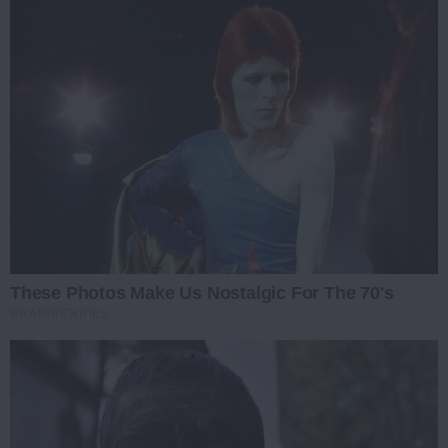
These Photos Make Us Nostalgic For The 70's
BRAINBERRIES