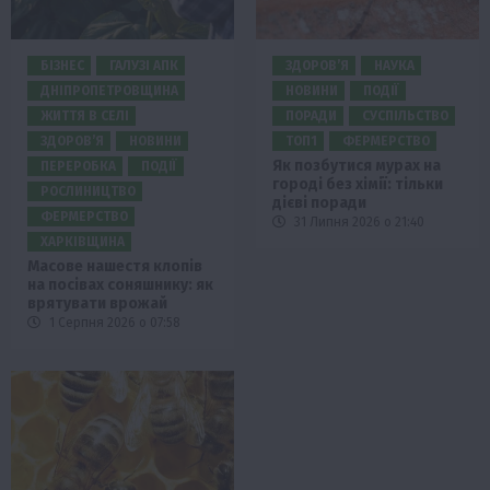
БІЗНЕС
ГАЛУЗІ АПК
ЗДОРОВ’Я
НАУКА
ДНІПРОПЕТРОВЩИНА
НОВИНИ
ПОДІЇ
ЖИТТЯ В СЕЛІ
ПОРАДИ
СУСПІЛЬСТВО
ЗДОРОВ’Я
НОВИНИ
ТОП1
ФЕРМЕРСТВО
Як позбутися мурах на
ПЕРЕРОБКА
ПОДІЇ
городі без хімії: тільки
РОСЛИНИЦТВО
дієві поради
ФЕРМЕРСТВО
31 Липня 2026 о 21:40
ХАРКІВЩИНА
Масове нашестя клопів
на посівах соняшнику: як
врятувати врожай
1 Серпня 2026 о 07:58