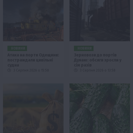
НОВИНИ
НОВИНИ
Атака на порти Одещини:
Зерновози до портів
постраждали цивільні
Дунаю: обсяги зросли у
судна
сім разів
3 Серпня 2026 о 15:58
3 Серпня 2026 о 13:58