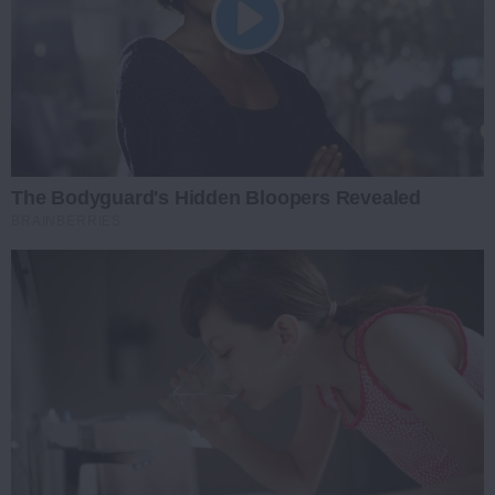
The Bodyguard's Hidden Bloopers Revealed
BRAINBERRIES