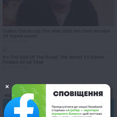
Culkin Cracks Up The Web With His Own Version
Of ‘Home Alone’
BRAINBERRIES
It's The End Of The Road: The Worst TV Series
Finales Of All Time
BRAINBERRIES