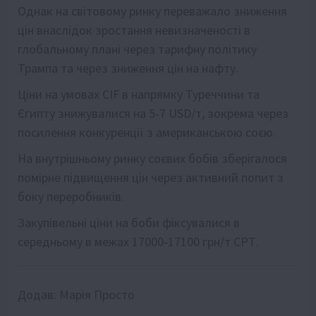
Однак на світовому ринку переважало зниження
цін внаслідок зростання невизначеності в
глобальному плані через тарифну політику
Трампа та через зниження цін на нафту.
Ціни на умовах CIF в напрямку Туреччини та
Єгипту знижувалися на 5-7 USD/т, зокрема через
посилення конкуренції з американською соєю.
На внутрішньому ринку соєвих бобів зберігалося
помірне підвищення цін через активний попит з
боку переробників.
Закупівельні ціни на боби фіксувалися в
середньому в межах 17000-17100 грн/т СРТ.
Додав:
Марія Просто