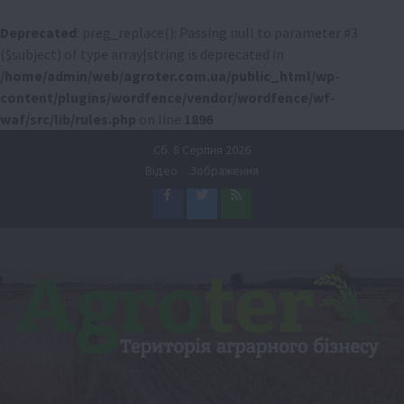
Deprecated
: preg_replace(): Passing null to parameter #3
($subject) of type array|string is deprecated in
/home/admin/web/agroter.com.ua/public_html/wp-
content/plugins/wordfence/vendor/wordfence/wf-
waf/src/lib/rules.php
on line
1896
Перейти
Сб. 8 Серпня 2026
до
Відео
Зображення
вмісту
Facebook
Twitter
Feed