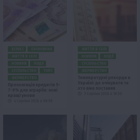
БІЗНЕС
ЕКОНОМІКА
ЖИТТЯ В СЕЛІ
ЖИТТЯ В СЕЛІ
НОВИНИ
ПОДІЇ
НОВИНИ
ПОДІЇ
СУСПІЛЬСТВО
СУСПІЛЬСТВО
ТОП1
ФЕРМЕРСТВО
Температурні рекорди в
ФЕРМЕРСТВО
Україні: де очікувати та
Пролонгація кредитів 5-
хто вже поставив
7-9% для аграріїв: нові
3 Серпня 2026 о 18:50
кращі умови
4 Серпня 2026 о 08:58