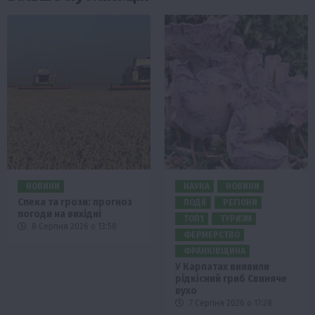
НОВИНИ
НАУКА
НОВИНИ
Спека та грози: прогноз
ПОДІЇ
РЕГІОНИ
погоди на вихідні
ТОП1
ТУРИЗМ
8 Серпня 2026 о 13:58
ФЕРМЕРСТВО
ФРАНКІВЩИНА
У Карпатах виявили
рідкісний гриб Свиняче
вухо
7 Серпня 2026 о 17:28