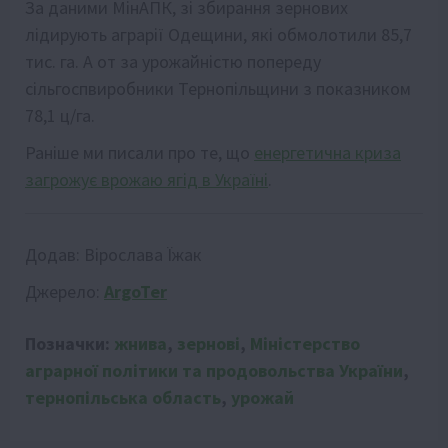
За даними МінАПК, зі збирання зернових
лідирують аграрії Одещини, які обмолотили 85,7
тис. га. А от за урожайністю попереду
сільгоспвиробники Тернопільщини з показником
78,1 ц/га.
Раніше ми писали про те, що
енергетична криза
загрожує врожаю ягід в Україні
.
Додав:
Вірослава Їжак
Джерело:
ArgoTer
Позначки:
жнива
,
зернові
,
Міністерство
аграрної політики та продовольства України
,
тернопільська область
,
урожай