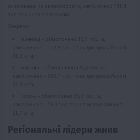
га зернових та зернобобових, намолочено 721,4
тис. тонн нового врожаю.
Зокрема:
пшениці – обмолочено 36,2 тис. га,
намолочено – 112,8 тис. тонн при врожайності
31,2 ц/га;
ячменю – обмолочено 145,8 тис. га,
намолочено – 545,7 тис. тонн при врожайності
37,4 ц/га;
гороху – обмолочено 25,9 тис. га,
намолочено – 56,3 тис. тонн при врожайності
21,7 ц/га.
Регіональні лідери жнив