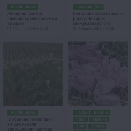
РОСЛИНИЦТВО
РОСЛИНИЦТВО
Живлення озимої
Надранні посіви озимого
пшениці восени: ключ до
ріпаку: чи варто
врожаю
знижувати густоту
7 Серпня 2026 о 22:58
7 Серпня 2026 о 20:28
РОСЛИНИЦТВО
НАУКА
НОВИНИ
Глобальне потепління
ПОДІЇ
РЕГІОНИ
зміщує ареали
ТОП1
ТУРИЗМ
вирощування картоплі