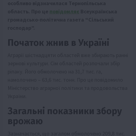
особливо відзначилася Тернопільська
область. Про це
повідомляє
Всеукраїнська
громадсько-політична газета “Сільський
господар”.
Початок жнив в Україні
Аграрії шістнадцяти областей вже збирають ранні
зернові культури. Сім областей розпочали збір
ріпаку. Його обмолочено на 31,7 тис. га,
намолочено – 63,6 тис. тонн. Про це повідомило
Міністерство аграрної політики та продовольства
України.
Загальні показники збору
врожаю
Зазначається, що загалом обмолочено 209,8 тис.