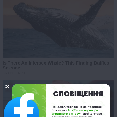
Is There An Intersex Whale? This Finding Baffles
Science
BRAINBERRIES