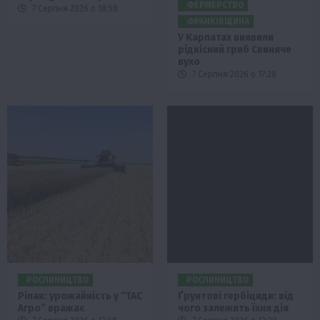
ФЕРМЕРСТВО
7 Серпня 2026 о 18:58
ФРАНКІВЩИНА
У Карпатах виявили
рідкісний гриб Свиняче
вухо
7 Серпня 2026 о 17:28
РОСЛИНИЦТВО
РОСЛИНИЦТВО
Ріпак: урожайність у “ТАС
Ґрунтові гербіциди: від
Агро” вражає
чого залежить їхня дія