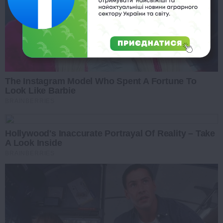
The Instagram Model Who Spent A Fortune To
Look Like Barbie
BRAINBERRIES
Hollywood's Inaccurate Portrayal Of Reality – Take
A Look Inside
BRAINBERRIES