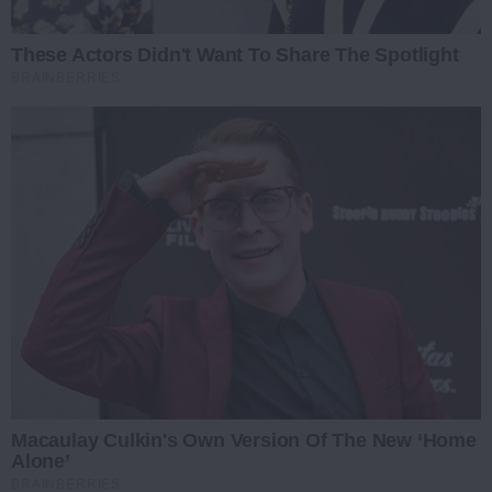
These Actors Didn't Want To Share The Spotlight
BRAINBERRIES
Macaulay Culkin's Own Version Of The New ‘Home
Alone’
BRAINBERRIES