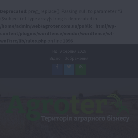
Deprecated
: preg_replace(): Passing null to parameter #3
($subject) of type array|string is deprecated in
/home/admin/web/agroter.com.ua/public_html/wp-
content/plugins/wordfence/vendor/wordfence/wf-
waf/src/lib/rules.php
on line
1896
Перейти
Нд. 9 Серпня 2026
до
Відео
Зображення
вмісту
Facebook
Twitter
Feed